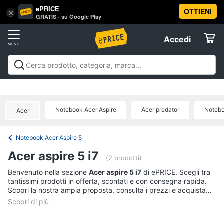
ePRICE
OTTIENI
Vai
×
Accedi
GRATIS - su Google Play
al
Registrati
menu
Accedi
Informatica
Offerte
Pc
Informatica
Pc Desktop e Monitor
Pc Portatili e
Desktop
Elettrodomestici
Notebook
Tablet e Ebook
Componenti Pc
Stampanti e
e
Scanner
Hard Disk e Storage
Networking e
Monitor
Notebook Acer Aspire
Acer predator
Notebo
Acer
Wireless
Videosorveglianza e Automazione
Informatica
Computer
casa
Accessori informatica
Offerte
fisso
Notebook Acer Aspire 5
Monitor
Telefonia
Acer aspire 5 i7
PC
(2 prodotti)
Tower
Tv
Benvenuto nella sezione
Acer aspire 5 i7
di ePRICE. Scegli tra
iMac
tantissimi prodotti in offerta, scontati e con consegna rapida.
e
Scopri la nostra ampia proposta, consulta i prezzi e acquista
Home
Vedi
comodamente online.
Cinema
tutti