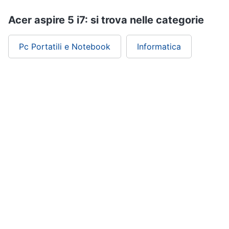
Wireless
Acer aspire 5 i7: si trova nelle categorie
Switch
Ripetitore
Pc Portatili e Notebook
Informatica
wifi
Router
Server
Vedi
tutti
Videosorveglianza
e
Automazione
casa
Telecamera
ePRICE ti serve
wifi
Telecamere
videosorveglianza