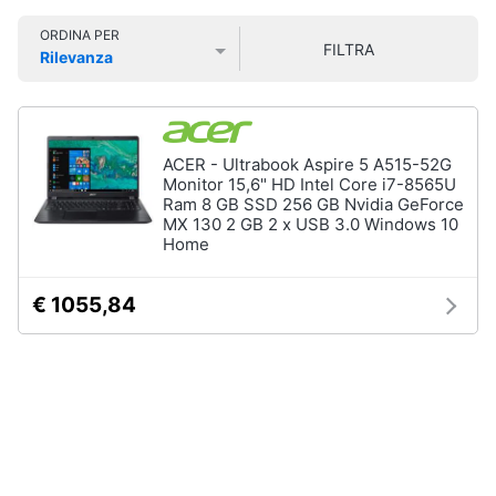
Smart
ORDINA PER
home
FILTRA
Pc
Rilevanza
Portatili
Prezzo più basso
Prezzo più alto
Valutazioni
e
Videogiochi
Notebook
Computer
Audio
ACER - Ultrabook Aspire 5 A515-52G
portatile
e
Monitor 15,6" HD Intel Core i7-8565U
MacBook
musica
Ram 8 GB SSD 256 GB Nvidia GeForce
MX 130 2 GB 2 x USB 3.0 Windows 10
Pc
Home
Portatile
Clima
Gaming
Pc
€ 1055,84
2
Arredo
in
1
Brico
Vedi
e
tutti
Giardinaggio
Salute