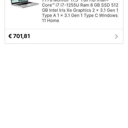
Processore
Core™ i7 i7-1255U Ram 8 GB SSD 512
Intel
GB Intel Iris Xe Graphics 2 x 3.1 Gen 1
Animali
Type A 1 x 3.1 Gen 1 Type C Windows
Ram
11 Home
Vedi
Motori
tutti
€ 701,81
Libri,
cd
e
Stampanti
dvd
e
Scanner
Stampanti
Festività
e
Stampanti
3D
ricorrenze
Scanner
Promozioni
Stampanti
laser
Servizi
Vedi
tutti