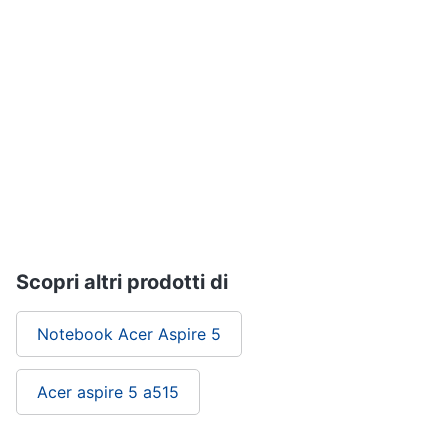
Assistenza
clienti
Hard
Disk
Esci
e
Storage
Nas
Hard
disk
SSD
Hard
disk
Scopri altri prodotti di
esterno
Vedi
Notebook Acer Aspire 5
tutti
Acer aspire 5 a515
Networking
e