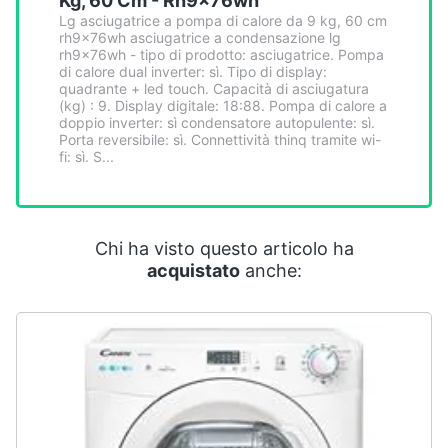
Kg, 60 Cm - Rh9x76wh
Smart
Lg asciugatrice a pompa di calore da 9 kg, 60 cm
home
rh9x76wh asciugatrice a condensazione lg
rh9x76wh - tipo di prodotto: asciugatrice. Pompa
di calore dual inverter: sì. Tipo di display:
Videogiochi
quadrante + led touch. Capacità di asciugatura
(kg) : 9. Display digitale: 18:88. Pompa di calore a
doppio inverter: sì condensatore autopulente: sì.
Porta reversibile: sì. Connettività thinq tramite wi-
Audio
fi: sì. S...
e
musica
Clima
Chi ha visto questo articolo ha
acquistato
anche:
Arredo
Brico
e
Giardinaggio
Salute