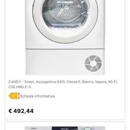
e
igiene
Beauty
Giocattoli
Prima
infanzia
Fotografia
CANDY - Smart, Asciugatrice 8 KG, Classe E, Bianco, Vapore, Wi-Fi,
CSE H8ELE-S
Casalinghi
Scheda informativa
€ 492,44
Abbigliamento
Sport