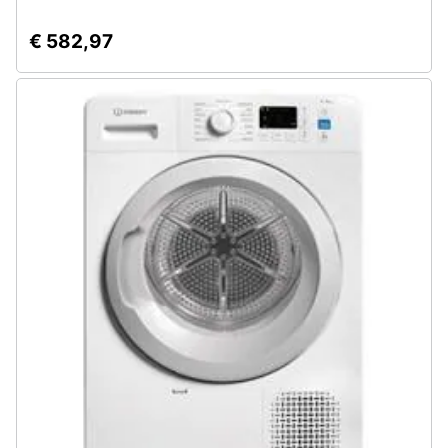
Assistenza
clienti
€ 582,97
Esci