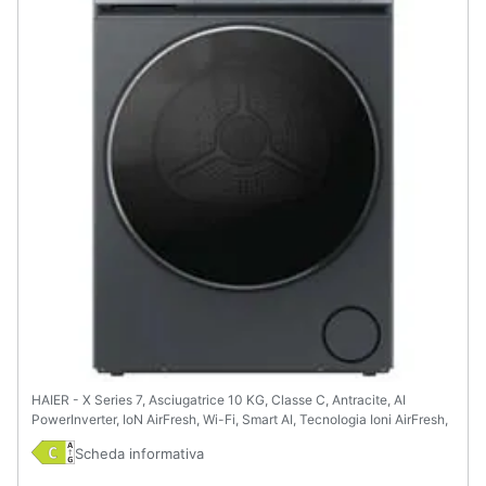
HAIER - X Series 7, Asciugatrice 10 KG, Classe C, Antracite, AI
PowerInverter, IoN AirFresh, Wi-Fi, Smart AI, Tecnologia Ioni AirFresh,
HD100-C367GU1-IT
Scheda informativa