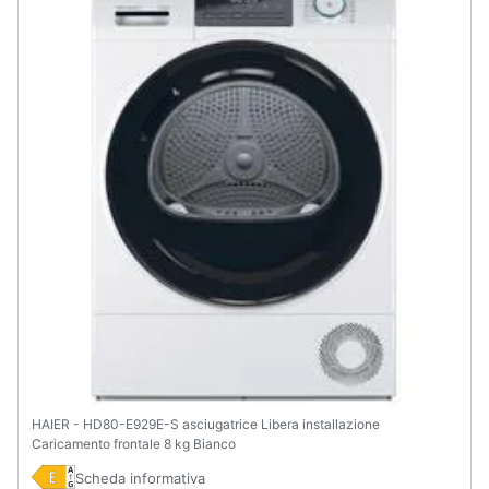
Animali
Motori
Libri,
cd
e
dvd
Festività
e
ricorrenze
Promozioni
HAIER - HD80-E929E-S asciugatrice Libera installazione
Caricamento frontale 8 kg Bianco
Servizi
Scheda informativa