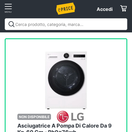
Vai
Accedi
Accedi
al
Registrati
menu
Offerte
Elettrodomestici
Informatica
Telefonia
Tv
e
Home
NON DISPONIBILE
Cinema
Asciugatrice A Pompa Di Calore Da 9