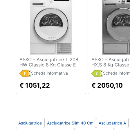
Sport
Animali
Motori
Libri, cd e dvd
Festività e ricorrenze
ASKO - Asciugatrice T 208
ASKO - Asciugatrice T 608
HW Classic 8 Kg Classe E
HX.S 8 Kg Classe
Promozioni
Pompa di calore
Condensazione 
Scheda informativa
Scheda inform
di Calore
€ 1051,22
€ 2050,10
Asciugatrice
Asciugatrice Slim 40 Cm
Asciugatrice A