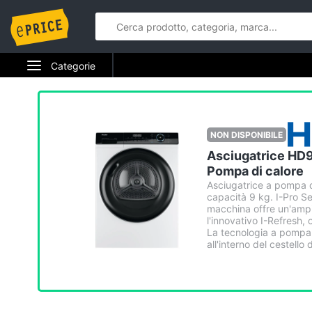
Categorie
Elettrodomestici
Informatica
NON DISPONIBILE
Asciugatrice HD9
Telefonia
Pompa di calore
Asciugatrice a pompa d
Tv e Home Cinema
capacità 9 kg. I-Pro Se
macchina offre un'ampi
Smart home
l'innovativo I-Refresh, 
La tecnologia a pompa d
all'interno del cestello d
Videogiochi
Audio e musica