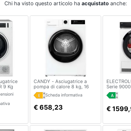
Chi ha visto questo articolo ha
acquistato
anche:
CANDY - Asciugatrice a
ELECTROLUX - Asci
R 9 Kg
pompa di calore 8 kg, 16
Serie 9000
i calore
programmi, classe E -
ensioni
Scheda informativa
Bianco, GDL8N1B-S
ativa
€ 658,23
€ 1599