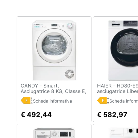
Clima
Arredo
Brico e Giardinaggio
Salute e igiene
Beauty
Giocattoli
Prima infanzia
CANDY - Smart,
HAIER - HD80-E929E-S
Asciugatrice 8 KG, Classe E,
asciugatrice Libe
Bianco, Vapore, Wi-Fi, CSE
installazione Ca
Fotografia
Scheda informativa
Scheda inform
H8ELE-S
frontale 8 kg Bia
Casalinghi
€ 492,44
€ 582,97
Abbigliamento