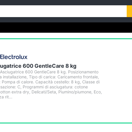
atrice 600 GentleCare 8 kg
sciugatrice 600 GentleCare 8 kg. Posizionamento
a installazione, Tipo di carica: Caricamento frontale,
 Pompa di calore. Capacità cestello: 8 kg, Classe di
nsazione: C, Programmi di asciugatura: cotone
otton extra dry, Delicati/Seta, Piumino/piumone, Eco,
a rit...