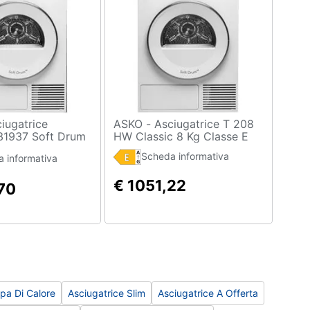
ASKO - Asciugatrice T 208
1937 Soft Drum
HW Classic 8 Kg Classe E
e D Pompa di
Pompa di calore
Scheda informativa
 informativa
€ 1051,22
70
pa Di Calore
Asciugatrice Slim
Asciugatrice A Offerta