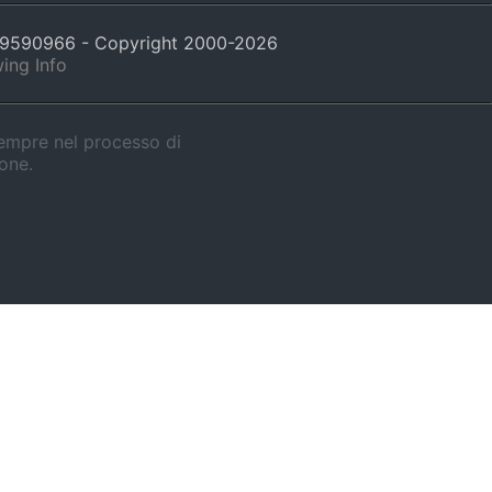
429590966 - Copyright 2000-
2026
ing Info
sempre nel processo di
ione.