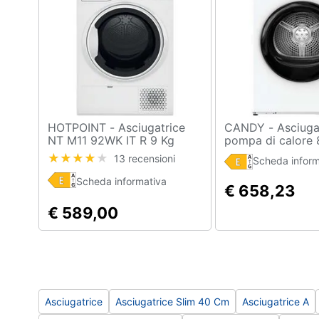
Sport
Animali
Motori
Libri, cd e dvd
HOTPOINT - Asciugatrice
CANDY - Asciugatrice a
Festività e ricorrenze
NT M11 92WK IT R 9 Kg
pompa di calore 
Classe E Pompa di calore
programmi, class
13 recensioni
Scheda inform
Promozioni
Bianco, GDL8N1B
Scheda informativa
€ 658,23
€ 589,00
Asciugatrice
Asciugatrice Slim 40 Cm
Asciugatrice A