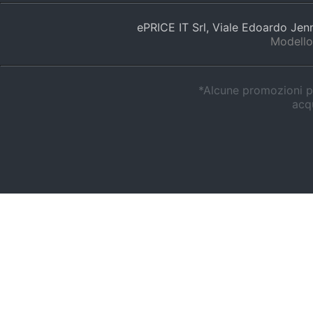
ePRICE IT Srl, Viale Edoardo Je
Modello
*Alcune promozioni po
acqu