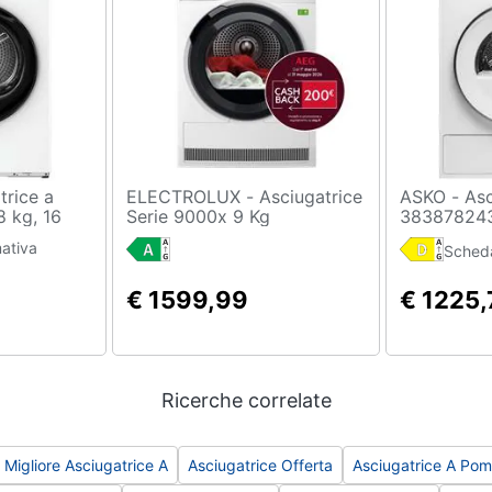
ELECTROLUX - Asciugatrice
ASKO - Asciugatrice
8 kg, 16
Serie 9000x 9 Kg
383878243
e E -
9 Kg Class
ativa
Scheda
-S
calore
€ 1599,99
€ 1225,
Ricerche correlate
Migliore Asciugatrice A
Asciugatrice Offerta
Asciugatrice A Pom