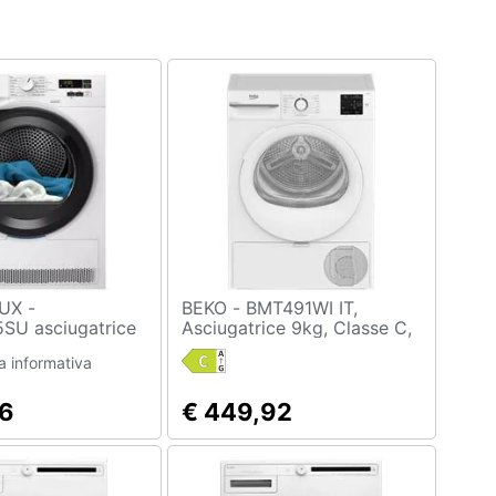
UX -
BEKO - BMT491WI IT,
SU asciugatrice
Asciugatrice 9kg, Classe C,
allazione
Linea Estetica NX, motore
 informativa
o frontale 8 kg
inverter, Display digitale,
colore Bianco, oblò Bianco
96
€ 449,92