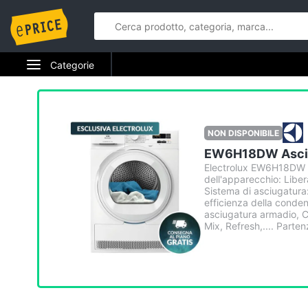
Categorie
Elettrodomestici
Informatica
NON DISPONIBILE
EW6H18DW Asciug
Telefonia
Electrolux EW6H18DW A
dell'apparecchio: Liber
Tv e Home Cinema
Sistema di asciugatura:
efficienza della conde
asciugatura armadio, C
Smart home
Mix, Refresh,.... Partenz
Videogiochi
Audio e musica