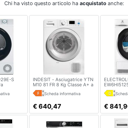
Chi ha visto questo articolo ha
acquistato
anche:
INDESIT - Asciugatrice YTN
ELECTROL
ra
M10 81 FR 8 Kg Classe A+ a
EW6HI5125
ricamento
Condensazione con Pompa
Libera inst
ativa
Scheda informativa
Scheda
nco
di Calore
Caricament
Bianco
€ 640,47
€ 841,