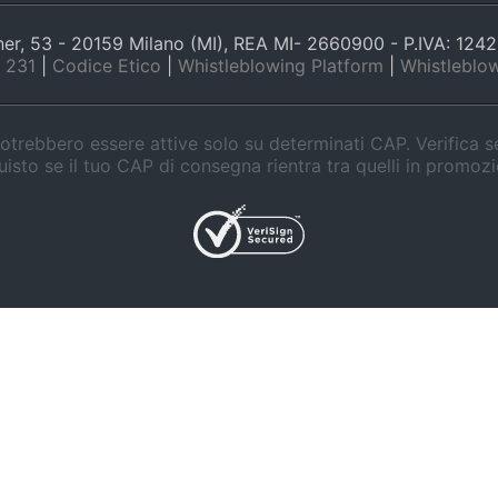
nner, 53 - 20159 Milano (MI), REA MI- 2660900 - P.IVA: 12
 231
|
Codice Etico
|
Whistleblowing Platform
|
Whistleblow
trebbero essere attive solo su determinati CAP. Verifica 
isto se il tuo CAP di consegna rientra tra quelli in promoz