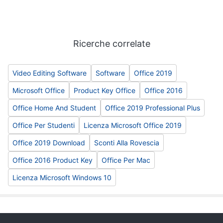
e
igiene
Ricerche correlate
Beauty
Giocattoli
Video Editing Software
Software
Office 2019
Microsoft Office
Product Key Office
Office 2016
Prima
Office Home And Student
Office 2019 Professional Plus
infanzia
Office Per Studenti
Licenza Microsoft Office 2019
Fotografia
Office 2019 Download
Sconti Alla Rovescia
Office 2016 Product Key
Office Per Mac
Casalinghi
Licenza Microsoft Windows 10
Abbigliamento
Sport