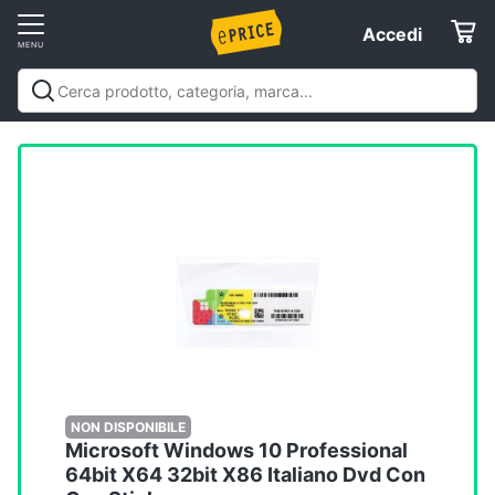
Vai
Accedi
Accedi
al
Registrati
menu
Offerte
Elettrodomestici
Informatica
Telefonia
Tv
e
Home
NON DISPONIBILE
Microsoft Windows 10 Professional
Cinema
64bit X64 32bit X86 Italiano Dvd Con