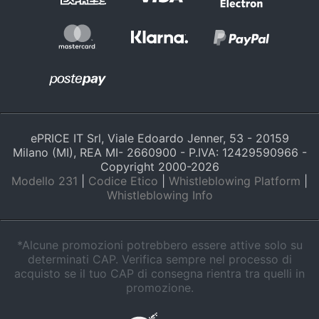
Assistenza
clienti
Esci
ePRICE IT Srl, Viale Edoardo Jenner, 53 - 20159
Milano (MI), REA MI- 2660900 - P.IVA: 12429590966 -
Copyright 2000-
2026
Modello 231
|
Codice Etico
|
Whistleblowing Platform
|
Whistleblowing Info
*Alcune promozioni potrebbero essere attive solo su
determinati CAP. Verifica sempre nel processo di
acquisto se il tuo CAP di consegna rientra tra quelli in
promozione.