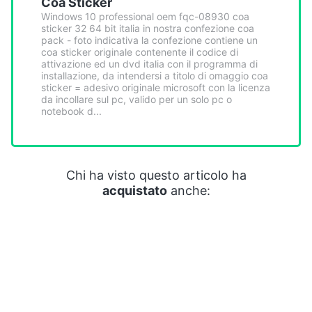
Coa Sticker
Smart
Windows 10 professional oem fqc-08930 coa
home
sticker 32 64 bit italia in nostra confezione coa
pack - foto indicativa la confezione contiene un
coa sticker originale contenente il codice di
Videogiochi
attivazione ed un dvd italia con il programma di
installazione, da intendersi a titolo di omaggio coa
sticker = adesivo originale microsoft con la licenza
Audio
da incollare sul pc, valido per un solo pc o
notebook d...
e
musica
Clima
Chi ha visto questo articolo ha
acquistato
anche:
Arredo
Brico
e
Giardinaggio
Salute