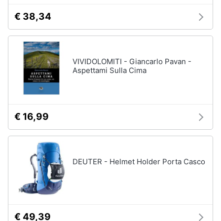
Vedi
€ 38,34
Animali
tutti
Motori
VIVIDOLOMITI - Giancarlo Pavan -
Fitness
Aspettami Sulla Cima
e
Libri,
palestra
cd
e
Tapis
roulant
dvd
€ 16,99
Cronometro
Tapis
Festività
roulant
e
elettrico
ricorrenze
DEUTER - Helmet Holder Porta Casco
Magnesio
supremo
Promozioni
Vedi
tutti
Servizi
€ 49,39