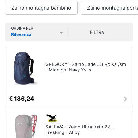
Smart
Sport
Zaino montagna bambino
Zaino montagna port
home
outdoor
Mountain
bike
Videogiochi
ORDINA PER
FILTRA
Bici
Rilevanza
elettrica
Prezzo più basso
Prezzo più alto
Valutazioni
Audio
Sci
e
musica
Borraccia
GREGORY - Zaino Jade 33 Rc Xs /sm
Vedi
- Midnight Navy Xs-s
Clima
tutti
Arredo
€ 186,24
Sport
acquatici
Brico
e
Kayak
Giardinaggio
Canne
SALEWA - Zaino Ultra train 22 L
da
Trekking - Alloy
pesca
Salute