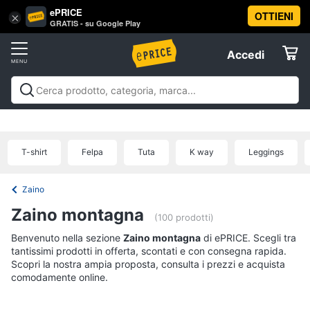
ePRICE
OTTIENI
Vai
×
Accedi
GRATIS - su Google Play
al
Registrati
menu
Accedi
Sport
Offerte
Abbigliamento
Sport
Abbigliamento sportivo
Sport outdoor
Sport
sportivo
Elettrodomestici
acquatici
Sport di squadra
Fitness e
T-
palestra
Campeggio
Offerte
T-shirt
Felpa
Tuta
K way
Leggings
shirt
Informatica
Felpa
Zaino
Tuta
Telefonia
Zaino montagna
Scarpe
(100 prodotti)
nike
Benvenuto nella sezione
Tv
Zaino montagna
di ePRICE. Scegli tra
tantissimi prodotti in offerta, scontati e con consegna rapida.
Vedi
e
tutti
Scopri la nostra ampia proposta, consulta i prezzi e acquista
Home
comodamente online.
Cinema