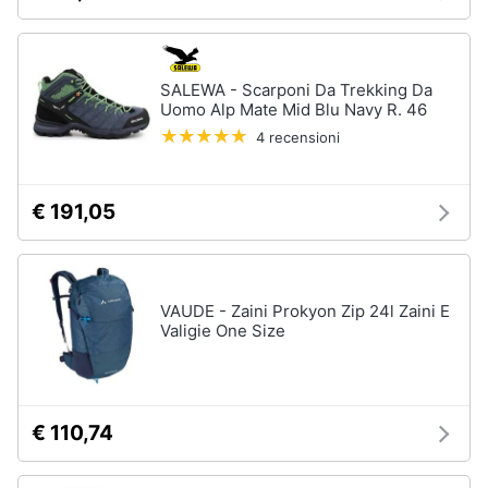
Assistenza
clienti
Campeggio
Barbecue
SALEWA - Scarponi Da Trekking Da
Esci
Borraccia
Uomo Alp Mate Mid Blu Navy R. 46
Torcia
4 recensioni
Borraccia
termica
€ 191,05
Vedi
tutti
VAUDE - Zaini Prokyon Zip 24l Zaini E
Valigie One Size
€ 110,74