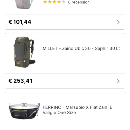
8 recensioni
Salvagente
e
igiene
Canoa
€ 101,44
Vedi
Beauty
tutti
Giocattoli
MILLET - Zaino Ubic 30 - Saphir 30 Lt
Sport
Prima
di
squadra
infanzia
Scarpe
da
Fotografia
€ 253,41
calcio
Pallone
da
Casalinghi
calcio
FERRINO - Marsupio X Flat Zaini E
Palla
Abbigliamento
Valigie One Size
da
basket
Sport
Palla