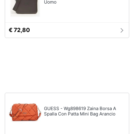
Uomo
Assistenza
Tuta
clienti
Pantaloni
Esci
Vedi
€ 72,80
tutti
Orologi
Apple
Watch
Smartwatch
Orologi
uomo
Orologi
donna
GUESS - Wg898619 Zaina Borsa A
Spalla Con Patta Mini Bag Arancio
Vedi
tutti