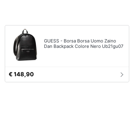
neonati
e
igiene
Copertina
neonato
Beauty
Vedi
tutti
GUESS - Borsa Borsa Uomo Zaino
Giocattoli
Dan Backpack Colore Nero Ub21gu07
Prima
Scarpe
infanzia
Sneakers
€ 148,90
Scarpe
Fotografia
nike
Anfibi
Casalinghi
Ciabatte
Vedi
Abbigliamento
tutti
Sport