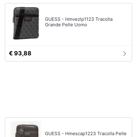
Accessori
Animali
Sigaretta
GUESS - Hmvezlp1123 Tracolla
elettronica
Grande Pelle Uomo
Motori
Borse
Occhiali
da
Libri,
vista
cd
€ 93,88
e
Occhiali
da
dvd
sole
Vedi
Festività
tutti
e
ricorrenze
Promozioni
Vestiari
T-
shirt
Servizi
GUESS - Hmescap1223 Tracolla Pelle
Felpa