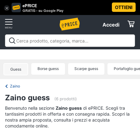
ePRICE
OTTIENI
Vai
×
Accedi
GRATIS - su Google Play
al
Registrati
menu
Accedi
Abbigliamento
Offerte
Donna
Abbigliamento
Donna
Uomo
Bambino
Scarpe
Accessori
Vest
Elettrodomestici
Intimo
donna
Borse guess
Scarpe guess
Portafoglio gu
Guess
Top
Informatica
Cappotto
Zaino
donna
Telefonia
Zaino guess
Felpa
(6 prodotti)
donna
Tv
Benvenuto nella sezione
Zaino guess
di ePRICE. Scegli tra
Vedi
tantissimi prodotti in offerta e con consegna rapida. Scopri la
e
tutti
nostra ampia proposta, consulta i prezzi e acquista
Home
comodamente online.
Cinema