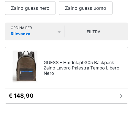
Smart
Uomo
Zaino guess nero
Zaino guess uomo
home
Felpa
uomo
Videogiochi
Cravatta
ORDINA PER
FILTRA
Rilevanza
Piumino
Prezzo più basso
Prezzo più alto
Valutazioni
uomo
Audio
e
Giacca
musica
uomo
GUESS - Hmdnlap0305 Backpack
Vedi
Zaino Lavoro Palestra Tempo Libero
Clima
tutti
Nero
Arredo
€ 148,90
Bambino
Brico
Scarpe
e
bambino
Giardinaggio
Sandali
bambina
Salute
Vestiti