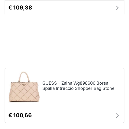
€ 109,38
Gioielli
Anelli
Orecchini
Cavigliera
Collane
Vedi
tutti
GUESS - Zaina Wg898606 Borsa
Spalla Intreccio Shopper Bag Stone
€ 100,66