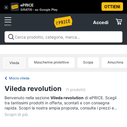
ePRICE
OTTIENI
Vai
×
Accedi
GRATIS - su Google Play
al
Registrati
menu
Accedi
Casalinghi
Offerte
In
Casalinghi
In cucina
Tutto in ordine
Pulire lavare e
cucina
Elettrodomestici
stirare
A tavola
In bagno
Offerte
Friggitrice
Mascherine protettive
Scopa
Amuchina
ad
Vileda
Informatica
aria
Bilancia
Mocio vileda
da
Telefonia
cucina
Vileda revolution
(1 prodotti)
Pentola
Tv
Benvenuto nella sezione
Vileda revolution
di ePRICE. Scegli
a
tra tantissimi prodotti in offerta, scontati e con consegna
pressione
e
rapida. Scopri la nostra ampia proposta, consulta i prezzi e
Home
Montalatte
acquista comodamente online.
Cinema
elettrico