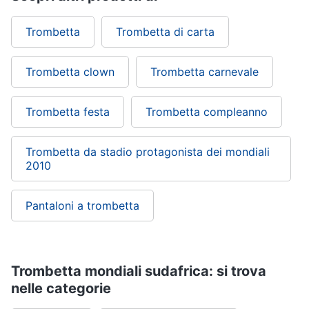
Regali
di
Trombetta
Trombetta di carta
san
valentino
Trombetta clown
Trombetta carnevale
Per
chi
ama
le
Trombetta festa
Trombetta compleanno
esperienze
Per
Trombetta da stadio protagonista dei mondiali
gli
sportivi
2010
Per
gli
Pantaloni a trombetta
amanti
della
beauty
routine
Per
Trombetta mondiali sudafrica: si trova
gli
amanti
nelle categorie
della
tecnologia