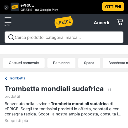
ePRICE
OTTIENI
Vai
×
Accedi
GRATIS - su Google Play
al
Registrati
menu
Accedi
Festività
Offerte
e
ricorrenze
Festività e ricorrenze
Catering
Organizzazione
Elettrodomestici
feste
Natale
Capodanno
Epifania
Regali di natale
Regali
Catering
di san valentino
Carnevale
Regali per la festa del
Costumi carnevale
Parrucche
Spada
Bacchetta 
papà
Regali festa della mamma
Halloween
Boxing
Confetti
Informatica
days
Offerte
Segnaposto
Trombetta
Posate
Telefonia
Trombetta mondiali sudafrica
(1
Decorazioni
torte
prodotti)
Tv
Benvenuto nella sezione
Trombetta mondiali sudafrica
di
e
Vedi
ePRICE. Scegli tra tantissimi prodotti in offerta, scontati e con
Home
tutti
consegna rapida. Scopri la nostra ampia proposta, consulta i
Cinema
prezzi e acquista comodamente online.