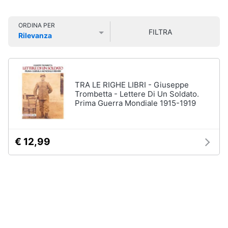
Smart
Organizzazione
home
feste
ORDINA PER
FILTRA
Rilevanza
Bomboniere
Videogiochi
Prezzo più basso
Prezzo più alto
Valutazioni
Palloncini
Candeline
Audio
Confetti
e
TRA LE RIGHE LIBRI - Giuseppe
musica
Trombetta - Lettere Di Un Soldato.
Vedi
Prima Guerra Mondiale 1915-1919
tutti
Clima
€ 12,99
Arredo
Natale
Giochi
Brico
per
Natale
e
Giardinaggio
Albero
di
Natale
Salute