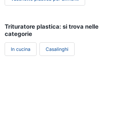
Trituratore plastica: si trova nelle
categorie
In cucina
Casalinghi
ePRICE ti serve
ePRICE
Chi siamo
ePRICE per le aziende
Vendi sul marketplace
Lavora con noi
Newsletter