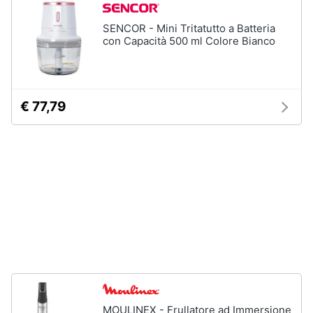
stirare
e
igiene
SENCOR - Mini Tritatutto a Batteria
Scopa
con Capacità 500 ml Colore Bianco
Vaporella
Beauty
Ferri
da
stiro
Giocattoli
€ 77,79
Stendibiancheria
Prima
Vedi
tutti
infanzia
Fotografia
A
tavola
Casalinghi
Posate
Coltelli
Abbigliamento
Piatti
Sport
Bicchieri
MOULINEX - Frullatore ad Immersione