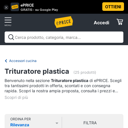
ePRICE
OTTIENI
Vai
×
Accedi
GRATIS - su Google Play
al
Registrati
menu
Accedi
Casalinghi
Offerte
In
Casalinghi
In cucina
Tutto in ordine
Pulire lavare e
cucina
Elettrodomestici
stirare
A tavola
In bagno
Offerte
Friggitrice
Accessori cucina
ad
Informatica
aria
Trituratore plastica
(25 prodotti)
Bilancia
Benvenuto nella sezione
Trituratore plastica
di ePRICE. Scegli
da
Telefonia
tra tantissimi prodotti in offerta, scontati e con consegna
cucina
rapida. Scopri la nostra ampia proposta, consulta i prezzi e
Pentola
acquista comodamente online.
Tv
a
pressione
e
Home
Montalatte
Cinema
elettrico
ORDINA PER
FILTRA
Rilevanza