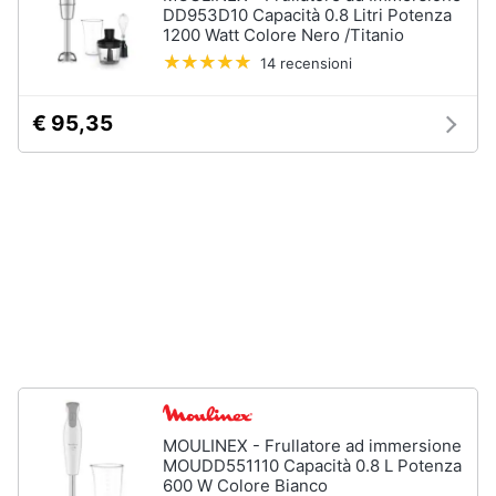
DD953D10 Capacità 0.8 Litri Potenza
Vedi
1200 Watt Colore Nero /Titanio
Animali
tutti
14 recensioni
Motori
€ 95,35
In
bagno
Libri,
cd
Portabiancheria
e
Porta
dvd
asciugamani
Asciugamani
Festività
Asciugamani
e
elettrici
ricorrenze
Vedi
tutti
Promozioni
MOULINEX - Frullatore ad immersione
Servizi
MOUDD551110 Capacità 0.8 L Potenza
600 W Colore Bianco