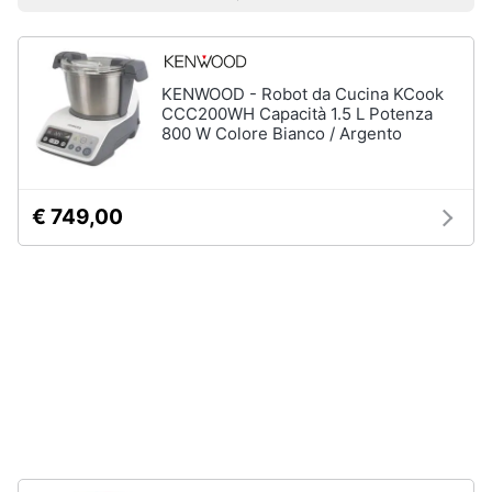
Vedi
Prezzo più basso
Prezzo più alto
Valutazioni
Smart
tutti
home
KENWOOD - Robot da Cucina KCook
Videogiochi
Tutto
CCC200WH Capacità 1.5 L Potenza
in
800 W Colore Bianco / Argento
ordine
Audio
e
Cestino
musica
Portabiancheria
€ 749,00
Scolapiatti
Clima
Pattumiera
differenziata
Arredo
Vedi
tutti
Brico
e
Giardinaggio
Pulire
lavare
Salute
e