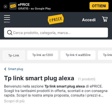
ePRICE
OTTIENI
Vai
×
Accedi
GRATIS - su Google Play
al
Registrati
menu
Accedi
Offerte
Offerte
Elettrodomestici
Tp link ac1200
Tp link tl wa850re
Tp lin
Tp-Link
Informatica
Smart plug
Telefonia
Tp link smart plug alexa
(1 prodotti)
Tv
Benvenuto nella sezione
Tp link smart plug alexa
di ePRICE.
Scegli tra tantissimi prodotti in offerta, scontati e con consegna
e
rapida. Scopri la nostra ampia proposta, consulta i prezzi e
Home
acquista comodamente online.
Cinema