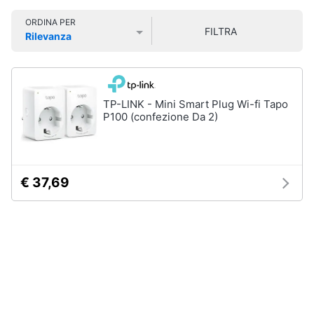
Smart
ORDINA PER
home
FILTRA
Rilevanza
Prezzo più basso
Prezzo più alto
Valutazioni
Videogiochi
Audio
TP-LINK - Mini Smart Plug Wi-fi Tapo
e
P100 (confezione Da 2)
musica
Clima
€ 37,69
Arredo
Brico
e
Giardinaggio
Salute