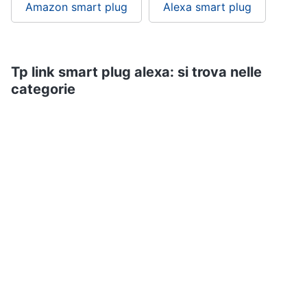
Amazon smart plug
Alexa smart plug
Tp link smart plug alexa: si trova nelle
categorie
Networking e wireless Tp-Link
Domotica
Smart home
ePRICE ti serve
ePRICE
Chi siamo
ePRICE per le aziende
Vendi sul marketplace
Lavora con noi
Newsletter