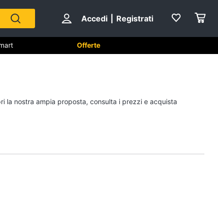
Accedi
|
Registrati
smart
Offerte
mart
Sistemi hi-fi smart
ri la nostra ampia proposta, consulta i prezzi e acquista
Alexa
eglianza
Cassa bluetooth
Assistente vocale
no
Amazon Echo
Vedi tutti