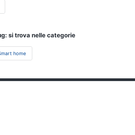
: si trova nelle categorie
Smart home
ePRICE ti serve
Black friday
Sezione Aiuto
Promozioni
Consegne e limitazioni
Sconti alla rovescia
Pagamenti e fattura