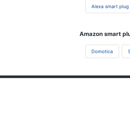
Alexa smart plug
Amazon smart plug
Domotica
Chi siamo
ePRICE per le aziende
Vendi sul marketplace