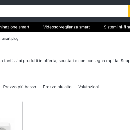
uminazione smart
Videosorveglianza smart
Sistemi hi-fi 
 smart plug
e
Illuminazione smart
Videosorveglianza s
a tantissimi prodotti in offerta, scontati e con consegna rapida. Scop
Philips hue
Telecamera wifi
Interruttore wifi
Telecamere videosorv
Lampadine wifi
Kit videosorveglianza
Prezzo più basso
Prezzo più alto
Valutazioni
Lampadine smart
Telecamera wifi ester
Vedi tutti
Vedi tutti
rt