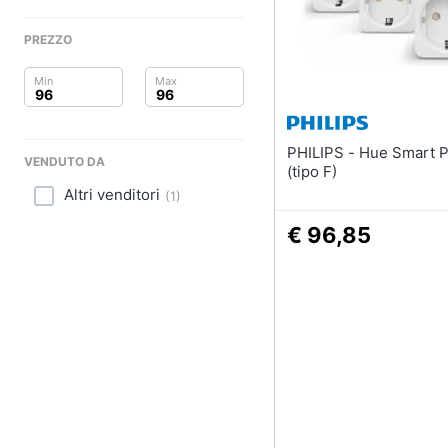
Clima
Robot aspirapolvere
Robot lavapavimenti
PREZZO
Arredo
Miglior robot aspirapo
Lavatrice wifi
Brico e Giardinaggio
Vedi tutti
Salute e igiene
PHILIPS - Hue Smart Plug Eu
VENDUTO DA
(tipo F)
Beauty
Altri venditori
(
1
)
Giocattoli
€ 96,85
Prima infanzia
Fotografia
Casalinghi
Abbigliamento