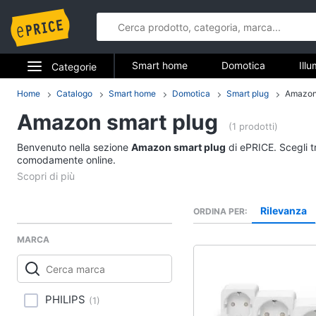
Smart home
Domotica
Ill
Categorie
Elettrodomestici smart
Elettrodomestici
Home
Catalogo
Smart home
Domotica
Smart plug
Amazon
Smart hom
Amazon smart plug
Informatica
(1 prodotti)
Domotica
Benvenuto nella sezione
Amazon smart plug
di ePRICE. Scegli tr
Telefonia
comodamente online.
Termostato wifi
Videocitofono bticino
Tv e Home Cinema
Videocitofono
Rilevanza
ORDINA PER
Smart home
Stazione meteo
MARCA
Vedi tutti
Videogiochi
Audio e musica
Elettrodomestici sma
PHILIPS
(
1
)