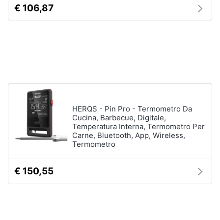
€ 106,87
Vedi
Animali
tutti
Motori
In
bagno
Libri,
cd
Portabiancheria
e
Porta
dvd
asciugamani
HERQS - Pin Pro - Termometro Da
Cucina, Barbecue, Digitale,
Asciugamani
Temperatura Interna, Termometro Per
Festività
Carne, Bluetooth, App, Wireless,
Asciugamani
e
Termometro
elettrici
ricorrenze
Vedi
€ 150,55
tutti
Promozioni
Servizi