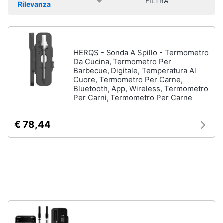
FILTRA
Vedi
Rilevanza
Smart
tutti
Prezzo più basso
Prezzo più alto
Valutazioni
home
Videogiochi
Tutto
HERQS - Sonda A Spillo - Termometro
in
Da Cucina, Termometro Per
ordine
Barbecue, Digitale, Temperatura Al
Audio
Cuore, Termometro Per Carne,
e
Cestino
Bluetooth, App, Wireless, Termometro
musica
Portabiancheria
Per Carni, Termometro Per Carne
Scolapiatti
Clima
€ 78,44
Pattumiera
differenziata
Arredo
Vedi
tutti
Brico
e
Giardinaggio
Pulire
lavare
Salute
e