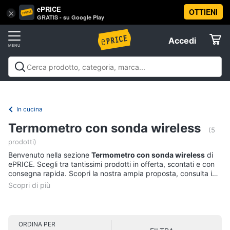
ePRICE
OTTIENI
Vai
×
Accedi
GRATIS - su Google Play
al
Registrati
menu
Accedi
Casalinghi
Offerte
In
Casalinghi
In cucina
Tutto in ordine
Pulire lavare e
cucina
Elettrodomestici
stirare
A tavola
In bagno
Offerte
Friggitrice
In cucina
ad
Informatica
aria
Termometro con sonda wireless
(5
Bilancia
prodotti)
da
Telefonia
cucina
Benvenuto nella sezione
Termometro con sonda wireless
di
ePRICE. Scegli tra tantissimi prodotti in offerta, scontati e con
Pentola
consegna rapida. Scopri la nostra ampia proposta, consulta i
Tv
a
prezzi e acquista comodamente online.
pressione
e
Home
Montalatte
Cinema
elettrico
ORDINA PER