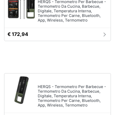
HERQS - Termometro Per Barbecue -
stirare
e
Termometro Da Cucina, Barbecue,
igiene
Scopa
Digitale, Temperatura Interna,
Termometro Per Carne, Bluetooth,
Vaporella
App, Wireless, Termometro
Beauty
Ferri
da
€ 172,94
stiro
Giocattoli
Stendibiancheria
Prima
Vedi
tutti
infanzia
Fotografia
A
tavola
Casalinghi
HERQS - Termometro Per Barbecue -
Posate
Termometro Da Cucina, Barbecue,
Digitale, Temperatura Interna,
Coltelli
Abbigliamento
Termometro Per Carne, Bluetooth,
Piatti
App, Wireless, Termometro
Sport
Bicchieri