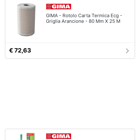
Assistenza
Ausili
clienti
per
GIMA - Rotolo Carta Termica Ecg -
anziani
Griglia Arancione - 80 Mm X 25 M
e
Esci
disabili
Deambulatore
Sedia
€ 72,63
a
rotelle
Stampelle
Materasso
antidecubito
Vedi
tutti
Mascherine
Mascherine