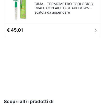
ffp3
GIMA - TERMOMETRO ECOLOGICO
Mascherine
OVALE CON AIUTO SHAKEDOWN -
ffp2
scatola da appendere
Mascherine
lavabili
Mascherine
€ 45,01
chirurgiche
Vedi
tutti
Scopri altri prodotti di