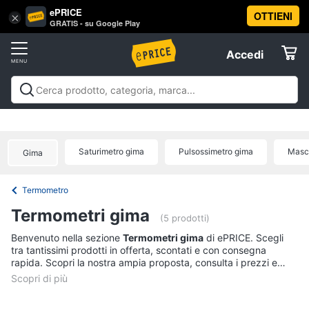
ePRICE
OTTIENI
Vai
×
Accedi
GRATIS - su Google Play
al
Registrati
menu
Accedi
Salute
Offerte
e
igiene
Salute e igiene
Igiene della persona
Igiene della
Elettrodomestici
casa
Integratori alimentari
Apparecchi medicali e per la
Igiene
diagnostica
Parafarmaci
Ausili per anziani e
della
Saturimetro gima
Pulsossimetro gima
Masc
Gima
disabili
Mascherine
Offerte
Informatica
persona
Shampoo
Termometro
Telefonia
Amuchina
Termometri gima
gel
(5 prodotti)
Preservativo
Tv
Benvenuto nella sezione
Termometri gima
di ePRICE. Scegli
tra tantissimi prodotti in offerta, scontati e con consegna
e
Assorbenti
rapida. Scopri la nostra ampia proposta, consulta i prezzi e
Home
acquista comodamente online.
Cinema
Vedi
tutti