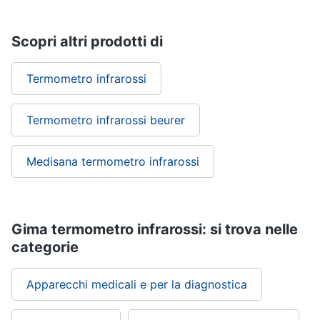
ffp3
Mascherine
ffp2
Scopri altri prodotti di
Mascherine
lavabili
Termometro infrarossi
Mascherine
chirurgiche
Termometro infrarossi beurer
Vedi
tutti
Medisana termometro infrarossi
Gima termometro infrarossi: si trova nelle
categorie
Apparecchi medicali e per la diagnostica