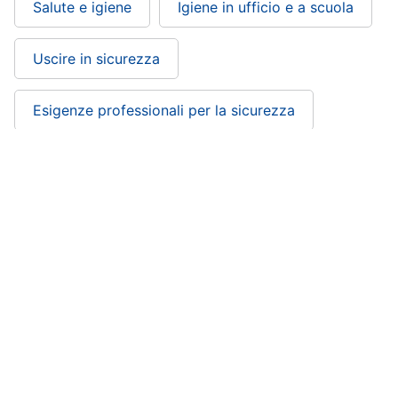
Salute e igiene
Igiene in ufficio e a scuola
Uscire in sicurezza
Esigenze professionali per la sicurezza
Protezione e sicurezza
Office, Cartoleria e Scuola
ePRICE ti serve
ePRICE
Chi siamo
ePRICE per le aziende
Vendi sul marketplace
Lavora con noi
Newsletter