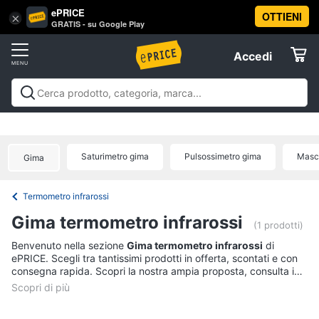
ePRICE
OTTIENI
Vai
×
Accedi
GRATIS - su Google Play
al
Registrati
menu
Accedi
Salute
Offerte
e
igiene
Salute e igiene
Igiene della persona
Igiene della
Elettrodomestici
casa
Integratori alimentari
Apparecchi medicali e per la
Igiene
diagnostica
Parafarmaci
Ausili per anziani e
della
Saturimetro gima
Pulsossimetro gima
Masc
Gima
disabili
Mascherine
Offerte
Informatica
persona
Shampoo
Termometro infrarossi
Telefonia
Amuchina
Gima termometro infrarossi
gel
(1 prodotti)
Preservativo
Tv
Benvenuto nella sezione
Gima termometro infrarossi
di
ePRICE. Scegli tra tantissimi prodotti in offerta, scontati e con
e
Assorbenti
consegna rapida. Scopri la nostra ampia proposta, consulta i
Home
prezzi e acquista comodamente online.
Cinema
Vedi
tutti