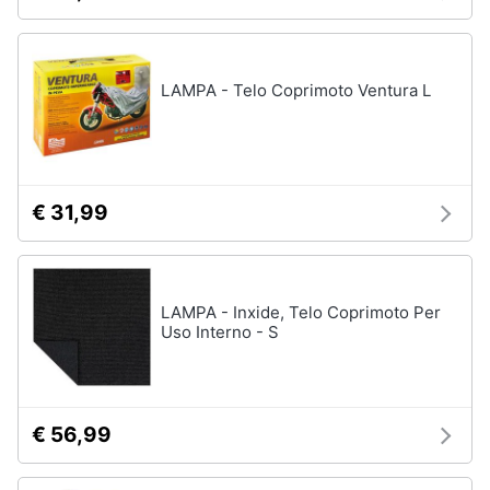
Vedi
Animali
tutti
LAMPA - Telo Coprimoto Ventura L
Motori
Fitness
e
Libri,
palestra
cd
e
Tapis
€ 31,99
roulant
dvd
Cronometro
Tapis
Festività
roulant
LAMPA - Inxide, Telo Coprimoto Per
e
elettrico
Uso Interno - S
ricorrenze
Magnesio
supremo
Promozioni
Vedi
€ 56,99
tutti
Servizi