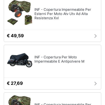
Assistenza
clienti
Campeggio
INF - Copertura Impermeabile Per
Esterni Per Moto Atv Utv Ad Alta
Barbecue
Resistenza Xxl
Esci
Borraccia
Torcia
€ 49,59
Borraccia
termica
Vedi
tutti
INF - Copertura Per Moto
Impermeabile E Antipolvere M
€ 27,69
INF - Copertura Impermeabile Per