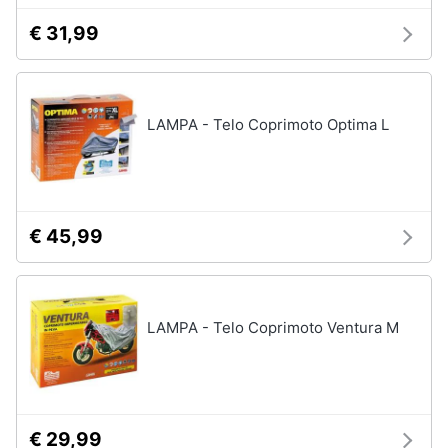
Salvagente
e
€ 31,99
igiene
Canoa
Vedi
Beauty
tutti
LAMPA - Telo Coprimoto Optima L
Giocattoli
Sport
Prima
di
squadra
infanzia
€ 45,99
Scarpe
da
Fotografia
calcio
Pallone
da
Casalinghi
LAMPA - Telo Coprimoto Ventura M
calcio
Palla
Abbigliamento
da
basket
Sport
Palla
€ 29,99