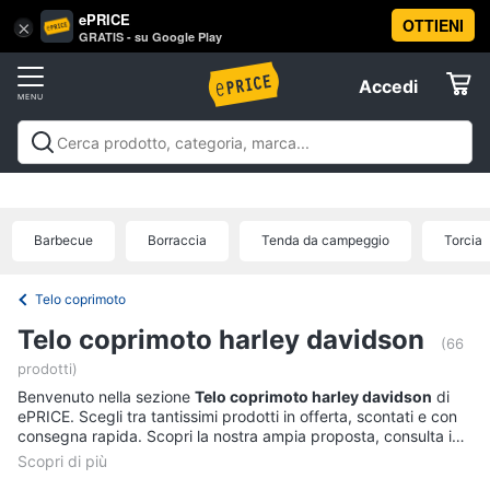
ePRICE
OTTIENI
Vai
×
Accedi
GRATIS - su Google Play
al
Registrati
menu
Accedi
Sport
Offerte
Abbigliamento
Sport
Abbigliamento sportivo
Sport outdoor
Sport
sportivo
Elettrodomestici
acquatici
Sport di squadra
Fitness e
T-
palestra
Campeggio
Offerte
Barbecue
Borraccia
Tenda da campeggio
Torcia
shirt
Informatica
Felpa
Telo coprimoto
Tuta
Telefonia
Telo coprimoto harley davidson
Scarpe
(66
nike
prodotti)
Tv
Benvenuto nella sezione
Telo coprimoto harley davidson
di
Vedi
e
ePRICE. Scegli tra tantissimi prodotti in offerta, scontati e con
tutti
Home
consegna rapida. Scopri la nostra ampia proposta, consulta i
Cinema
prezzi e acquista comodamente online.