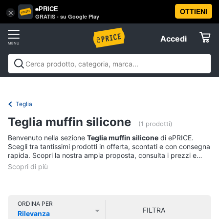
ePRICE
OTTIENI
Vai
×
Accedi
GRATIS - su Google Play
al
Registrati
menu
Accedi
Casalinghi
Offerte
In
Casalinghi
In cucina
Tutto in ordine
Pulire lavare e
cucina
Elettrodomestici
stirare
A tavola
In bagno
Offerte
Friggitrice
Teglia
ad
Informatica
aria
Teglia muffin silicone
(1 prodotti)
Bilancia
Benvenuto nella sezione
Teglia muffin silicone
di ePRICE.
da
Telefonia
Scegli tra tantissimi prodotti in offerta, scontati e con consegna
cucina
rapida. Scopri la nostra ampia proposta, consulta i prezzi e
Pentola
acquista comodamente online.
Tv
a
pressione
e
Home
Montalatte
Cinema
elettrico
ORDINA PER
FILTRA
Rilevanza