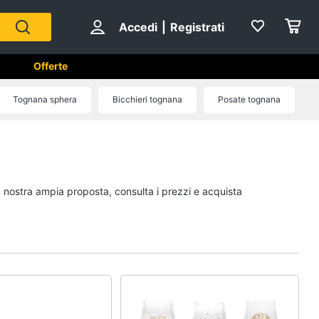
Accedi
|
Registrati
Offerte
Tognana sphera
Bicchieri tognana
Posate tognana
e
A tavola
Posate
Coltelli
la nostra ampia proposta, consulta i prezzi e acquista
Piatti
Bicchieri
Vedi tutti