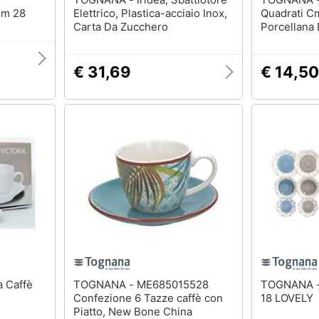
Cm 28
Elettrico, Plastica-acciaio Inox,
Quadrati C
Carta Da Zucchero
Porcellana 
Profession
€ 31,69
€ 14,50
TOGNANA - ME685015528
TOGNANA - SERV. PIATTI 
Confezione 6 Tazze caffè con
18 LOVELY
Piatto, New Bone China