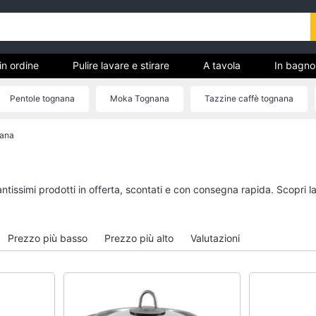
in ordine
Pulire lavare e stirare
A tavola
In bagno
Pentole tognana
Moka Tognana
Tazzine caffè tognana
Piastra tognana
Insalatiera tognana
nana
Tutto in ordine
Pulire lavare e stirar
Cestino
Scopa
Portabiancheria
Vaporella
antissimi prodotti in offerta, scontati e con consegna rapida. Scopri 
Scolapiatti
Ferri da stiro
Pattumiera differenziata
Stendibiancheria
Prezzo più basso
Prezzo più alto
Valutazioni
Vedi tutti
Vedi tutti