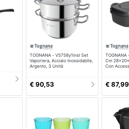
TOGNANA - V5758y1insl Set
TOGNANA - Sphera Fornetto
Vaporiera, Acciaio Inossidabile,
Cm 28x20x1
Argento, 3 Unità
Con Access
Induzione
€ 90,53
€ 87,99