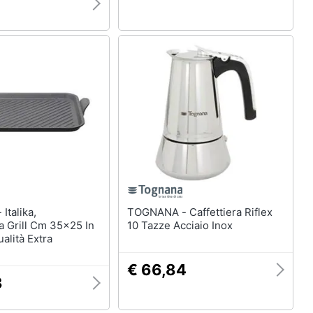
7
a,
TOGNANA - Caffettiera Riflex
a Grill Cm 35x25 In
10 Tazze Acciaio Inox
alità Extra
€ 66,84
3