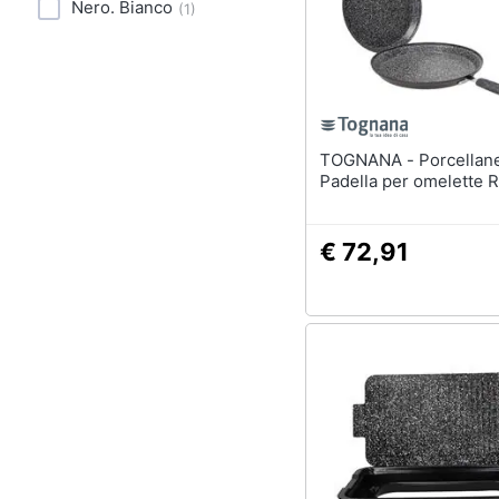
Sport
Nero. Bianco
(
1
)
Animali
Motori
Libri, cd e dvd
TOGNANA - Porcellane Sphera
Padella per omelette 
Festività e ricorrenze
€ 72,91
Promozioni