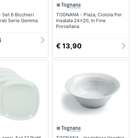
ri
TOGNANA - Plaza, Ciotola Per
rati Serie Gemma
Insalata 24x20, In Fine
Porcellana
8
€ 13,90
tti
TOGNANA - Insalatiera Vecchio