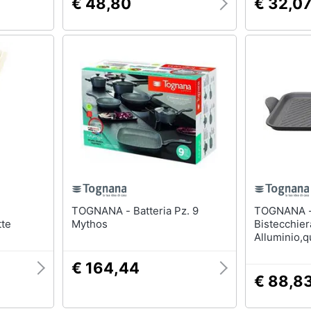
€ 48,80
€ 32,0
TOGNANA - Batteria Pz. 9
TOGNANA - Italik
tte
Mythos
Bistecchier
Alluminio,qu
€ 164,44
€ 88,8