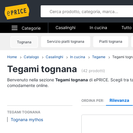
Casalinghi
In cucina
Tutto 
Categorie
Elettrodomestici
Servizio piatti tognana
Piatti tognana
Tognana
Casalinghi
Informatica
Home
Catalogo
Casalinghi
In cucina
Tegame
Tegami tog
In cucina
Tegami tognana
Telefonia
Friggitrice ad aria
(42 prodotti)
Bilancia da cucina
Tv e Home Cinema
Benvenuto nella sezione
Tegami tognana
di ePRICE. Scegli tra t
Pentola a pressione
comodamente online.
Smart home
Montalatte elettrico
Rilevanza
ORDINA PER
Vedi tutti
Videogiochi
TEGAMI TOGNANA
Tognana mythos
Audio e musica
In bagno