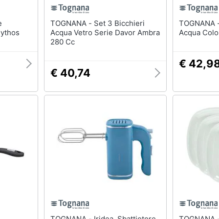
TOGNANA - Set 3 Bicchieri
TOGNANA - Set 6 Bicchie
ythos
Acqua Vetro Serie Davor Ambra
Acqua Colo
280 Cc
€ 42,9
€ 40,74
TOGNANA - Iridea, Sbattiotore
TOGNANA - capri, Set 12 Pia