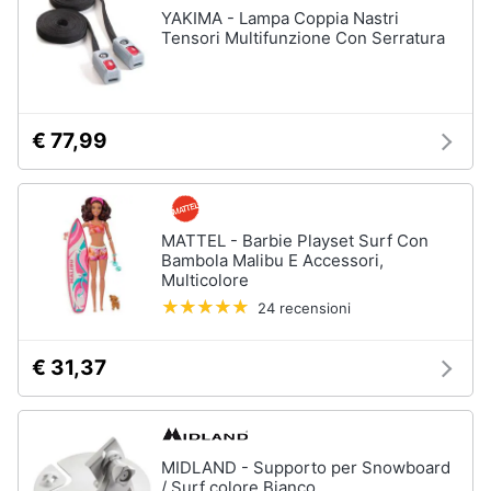
YAKIMA - Lampa Coppia Nastri
Vedi
Tensori Multifunzione Con Serratura
Animali
tutti
Motori
€ 77,99
Fitness
e
Libri,
palestra
cd
e
Tapis
roulant
dvd
MATTEL - Barbie Playset Surf Con
Cronometro
Bambola Malibu E Accessori,
Multicolore
Tapis
Festività
24 recensioni
roulant
e
elettrico
ricorrenze
Magnesio
€ 31,37
supremo
Promozioni
Vedi
tutti
Servizi
MIDLAND - Supporto per Snowboard
/ Surf colore Bianco