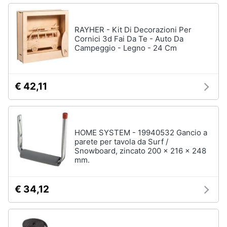
Salvagente
e
igiene
Canoa
RAYHER - Kit Di Decorazioni Per
Cornici 3d Fai Da Te - Auto Da
Vedi
Beauty
Campeggio - Legno - 24 Cm
tutti
Giocattoli
€ 42,11
Sport
Prima
di
squadra
infanzia
Scarpe
HOME SYSTEM - 19940532 Gancio a
da
Fotografia
parete per tavola da Surf /
calcio
Snowboard, zincato 200 x 216 x 248
Pallone
mm.
da
Casalinghi
calcio
€ 34,12
Palla
Abbigliamento
da
basket
Sport
Palla