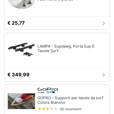
Assistenza
clienti
Campeggio
Barbecue
€ 25,77
Esci
Borraccia
Torcia
Borraccia
termica
LAMPA - Supdawg, Porta Sup E
Tavole Surf
Vedi
tutti
€ 349,99
GOPRO - Supporti per tavole da surf
Colore Biancho
30 recensioni