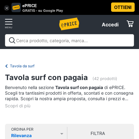
ePRICE
OTTIENI
Vai
×
Accedi
GRATIS - su Google Play
al
Registrati
menu
Accedi
Sport
Offerte
Abbigliamento
Sport
Abbigliamento sportivo
Sport outdoor
Sport
sportivo
Elettrodomestici
acquatici
Sport di squadra
Fitness e
T-
palestra
Campeggio
Offerte
Tavola da surf
shirt
Informatica
Tavola surf con pagaia
Felpa
(42 prodotti)
Tuta
Benvenuto nella sezione
Tavola surf con pagaia
di ePRICE.
Telefonia
Scegli tra tantissimi prodotti in offerta, scontati e con consegna
Scarpe
rapida. Scopri la nostra ampia proposta, consulta i prezzi e
nike
acquista comodamente online.
Tv
Vedi
e
tutti
Home
Cinema
ORDINA PER
FILTRA
Rilevanza