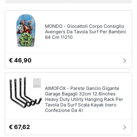
Prezzo più basso
Prezzo più alto
Valutazioni
Smart
Sport
home
outdoor
Mountain
bike
MONDO - Giocattoli Corpo Consiglio
Videogiochi
Avengers Da Tavola Surf Per Bambini
Bici
84 Cm 11210
elettrica
Audio
Sci
e
musica
Borraccia
€ 46,90
Vedi
Clima
tutti
AIMOFOX - Parete Gancio Gigante
Arredo
Garage Bagagli 32cm 12.6inches
Heavy Duty Utility Hanging Rack Per
Sport
acquatici
Tavola Da Surf Scala Kayak (nero
Brico
Confezione Da 4)
e
Kayak
Giardinaggio
Canne
€ 67,62
da
pesca
Salute