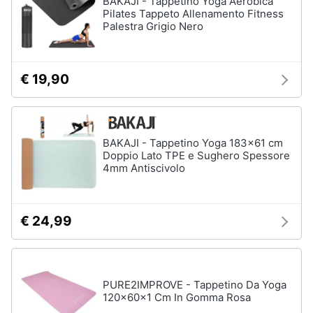
BAKAJI - Tappetino Yoga Aerobica
Pilates Tappeto Allenamento Fitness
Vedi
Palestra Grigio Nero
Animali
tutti
Motori
€ 19,90
Fitness
e
Libri,
palestra
cd
e
Tapis
BAKAJI - Tappetino Yoga 183x61 cm
roulant
dvd
Doppio Lato TPE e Sughero Spessore
Cronometro
4mm Antiscivolo
Tapis
Festività
roulant
e
elettrico
ricorrenze
€ 24,99
Magnesio
supremo
Promozioni
Vedi
tutti
PURE2IMPROVE - Tappetino Da Yoga
Servizi
120x60x1 Cm In Gomma Rosa