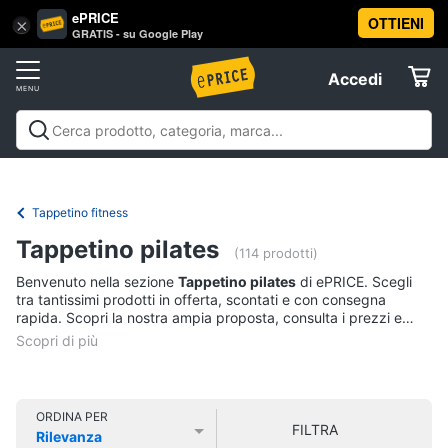
ePRICE
OTTIENI
Vai
×
Accedi
GRATIS - su Google Play
al
Registrati
menu
Accedi
Sport
Offerte
Abbigliamento
Sport
Abbigliamento sportivo
Sport outdoor
Sport
sportivo
Elettrodomestici
acquatici
Sport di squadra
Fitness e
T-
palestra
Campeggio
Offerte
Tappetino fitness
shirt
Informatica
Tappetino pilates
Felpa
(114 prodotti)
Tuta
Benvenuto nella sezione
Tappetino pilates
di ePRICE. Scegli
Telefonia
tra tantissimi prodotti in offerta, scontati e con consegna
Scarpe
rapida. Scopri la nostra ampia proposta, consulta i prezzi e
nike
acquista comodamente online.
Tv
Vedi
e
tutti
Home
Cinema
ORDINA PER
FILTRA
Rilevanza