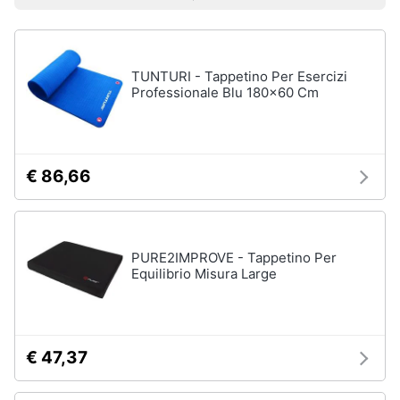
Prezzo più basso
Prezzo più alto
Valutazioni
Smart
Sport
home
outdoor
Mountain
bike
TUNTURI - Tappetino Per Esercizi
Videogiochi
Professionale Blu 180x60 Cm
Bici
elettrica
Audio
Sci
e
musica
Borraccia
€ 86,66
Vedi
Clima
tutti
PURE2IMPROVE - Tappetino Per
Arredo
Equilibrio Misura Large
Sport
acquatici
Brico
e
Kayak
Giardinaggio
€ 47,37
Canne
da
pesca
Salute