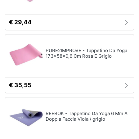
Assistenza
clienti
Campeggio
Barbecue
€ 29,44
Esci
Borraccia
Torcia
Borraccia
PURE2IMPROVE - Tappetino Da Yoga
termica
173x58x0,6 Cm Rosa E Grigio
Vedi
tutti
€ 35,55
REEBOK - Tappetino Da Yoga 6 Mm A
Doppia Faccia Viola / grigio