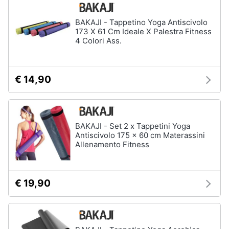
Salvagente
e
igiene
BAKAJI - Tappetino Yoga Antiscivolo
Canoa
173 X 61 Cm Ideale X Palestra Fitness
4 Colori Ass.
Vedi
Beauty
tutti
Giocattoli
€ 14,90
Sport
Prima
di
squadra
infanzia
BAKAJI - Set 2 x Tappetini Yoga
Scarpe
da
Antiscivolo 175 x 60 cm Materassini
Fotografia
calcio
Allenamento Fitness
Pallone
da
Casalinghi
calcio
€ 19,90
Palla
Abbigliamento
da
basket
Sport
Palla