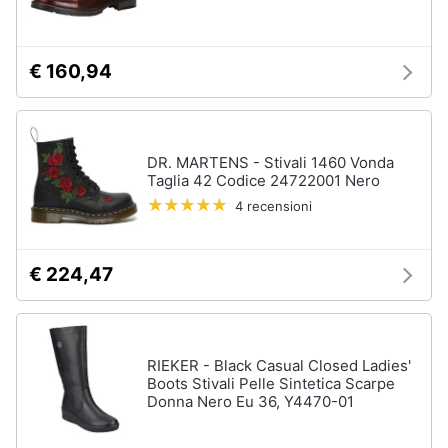
Assistenza
Tuta
clienti
Pantaloni
€ 160,94
Esci
Vedi
tutti
DR. MARTENS - Stivali 1460 Vonda
Taglia 42 Codice 24722001 Nero
Orologi
4 recensioni
Apple
Watch
Smartwatch
€ 224,47
Orologi
uomo
Orologi
donna
RIEKER - Black Casual Closed Ladies'
Boots Stivali Pelle Sintetica Scarpe
Vedi
Donna Nero Eu 36, Y4470-01
tutti