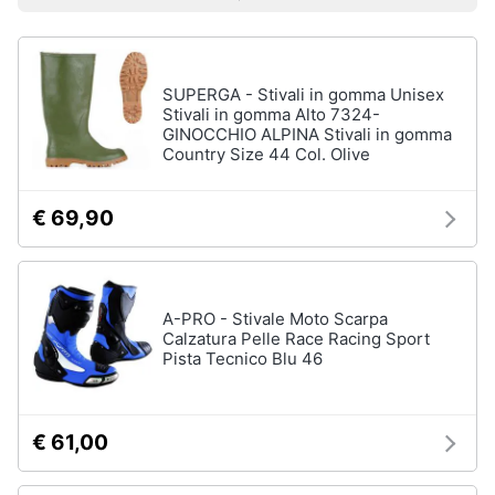
Prezzo più basso
Prezzo più alto
Valutazioni
Smart
Uomo
home
Felpa
uomo
SUPERGA - Stivali in gomma Unisex
Videogiochi
Cravatta
Stivali in gomma Alto 7324-
GINOCCHIO ALPINA Stivali in gomma
Piumino
uomo
Country Size 44 Col. Olive
Audio
e
Giacca
musica
uomo
€ 69,90
Vedi
Clima
tutti
A-PRO - Stivale Moto Scarpa
Arredo
Calzatura Pelle Race Racing Sport
Pista Tecnico Blu 46
Bambino
Brico
Scarpe
e
bambino
Giardinaggio
€ 61,00
Sandali
bambina
Salute
Vestiti