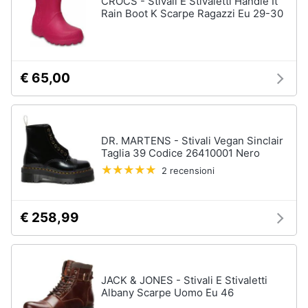
CROCS - Stivali E Stivaletti Handle It
Rain Boot K Scarpe Ragazzi Eu 29-30
Accessori
Animali
Sigaretta
elettronica
Motori
Borse
€ 65,00
Occhiali
da
Libri,
vista
cd
e
Occhiali
DR. MARTENS - Stivali Vegan Sinclair
da
dvd
Taglia 39 Codice 26410001 Nero
sole
2 recensioni
Vedi
Festività
tutti
e
ricorrenze
€ 258,99
Promozioni
Vestiari
T-
JACK & JONES - Stivali E Stivaletti
shirt
Servizi
Albany Scarpe Uomo Eu 46
Felpa