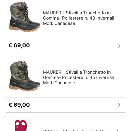
neonati
e
igiene
MAURER - Stivali a Tronchetto in
Copertina
neonato
Gomma- Poliestere n. 43 Invernali
Mod. Canadese
Beauty
Vedi
tutti
Giocattoli
€ 69,00
Prima
Scarpe
infanzia
Sneakers
MAURER - Stivali a Tronchetto in
Scarpe
Gomma- Poliestere n. 45 Invernali
Fotografia
nike
Mod. Canadese
Anfibi
Casalinghi
Ciabatte
€ 69,00
Vedi
Abbigliamento
tutti
Sport