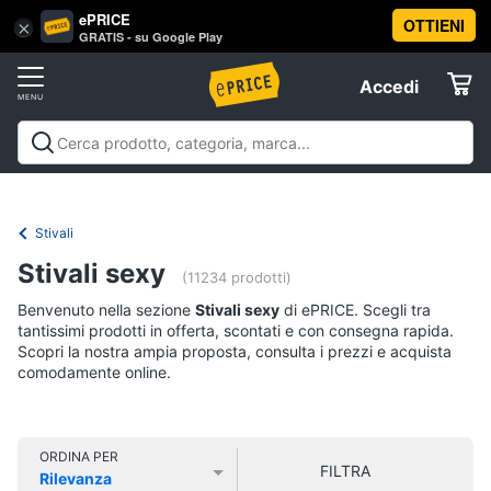
ePRICE
OTTIENI
Vai
×
Accedi
GRATIS - su Google Play
al
Registrati
menu
Accedi
Abbigliamento
Offerte
Donna
Abbigliamento
Donna
Uomo
Bambino
Scarpe
Accessori
Vest
Elettrodomestici
Intimo
donna
Stivali
Top
Informatica
Stivali sexy
(11234 prodotti)
Cappotto
donna
Benvenuto nella sezione
Stivali sexy
di ePRICE. Scegli tra
Telefonia
tantissimi prodotti in offerta, scontati e con consegna rapida.
Felpa
Scopri la nostra ampia proposta, consulta i prezzi e acquista
donna
comodamente online.
Tv
Vedi
e
tutti
Home
Cinema
ORDINA PER
FILTRA
Rilevanza