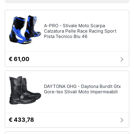
Prezzo più basso
Prezzo più alto
Valutazioni
Smart
Uomo
home
Felpa
uomo
A-PRO - Stivale Moto Scarpa
Videogiochi
Cravatta
Calzatura Pelle Race Racing Sport
Pista Tecnico Blu 46
Piumino
uomo
Audio
e
Giacca
musica
uomo
€ 61,00
Vedi
Clima
tutti
DAYTONA OHG - Daytona Burdit Gtx
Arredo
Gore-tex Stivali Moto Impermeabili
Bambino
Brico
Scarpe
e
bambino
Giardinaggio
€ 433,78
Sandali
bambina
Salute
Vestiti