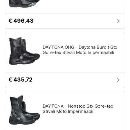
Assistenza
Tuta
clienti
Pantaloni
€ 496,43
Esci
Vedi
tutti
DAYTONA OHG - Daytona Burdit Gtx
Gore-tex Stivali Moto Impermeabili
Orologi
Apple
Watch
Smartwatch
€ 435,72
Orologi
uomo
Orologi
donna
DAYTONA - Nonstop Gtx Gore-tex
Stivali Moto Impermeabili
Vedi
tutti