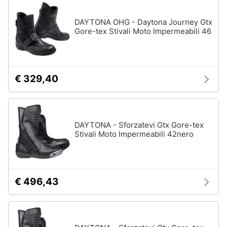
neonati
e
igiene
DAYTONA OHG - Daytona Journey Gtx
Copertina
neonato
Gore-tex Stivali Moto Impermeabili 46
Beauty
Vedi
tutti
Giocattoli
€ 329,40
Prima
Scarpe
infanzia
Sneakers
DAYTONA - Sforzatevi Gtx Gore-tex
Scarpe
Stivali Moto Impermeabili 42nero
Fotografia
nike
Anfibi
Casalinghi
Ciabatte
€ 496,43
Vedi
Abbigliamento
tutti
Sport