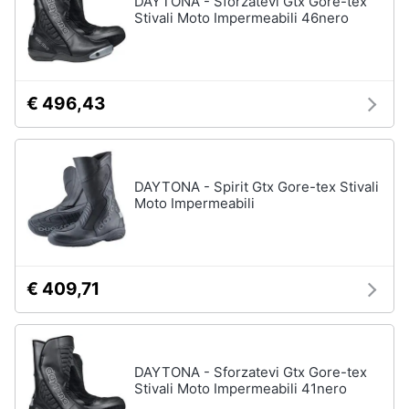
DAYTONA - Sforzatevi Gtx Gore-tex
Stivali Moto Impermeabili 46nero
Accessori
Animali
Sigaretta
elettronica
Motori
Borse
€ 496,43
Occhiali
da
Libri,
vista
cd
e
Occhiali
DAYTONA - Spirit Gtx Gore-tex Stivali
da
dvd
Moto Impermeabili
sole
Vedi
Festività
tutti
e
ricorrenze
€ 409,71
Promozioni
Vestiari
T-
DAYTONA - Sforzatevi Gtx Gore-tex
shirt
Servizi
Stivali Moto Impermeabili 41nero
Felpa