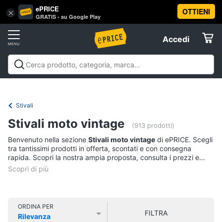
ePRICE
OTTIENI
Vai
×
Accedi
GRATIS - su Google Play
al
Registrati
menu
Accedi
Abbigliamento
Offerte
Donna
Abbigliamento
Donna
Uomo
Bambino
Scarpe
Accessori
Vest
Elettrodomestici
Intimo
donna
Stivali
Top
Informatica
Stivali moto vintage
(913 prodotti)
Cappotto
donna
Benvenuto nella sezione
Stivali moto vintage
di ePRICE. Scegli
Telefonia
tra tantissimi prodotti in offerta, scontati e con consegna
Felpa
rapida. Scopri la nostra ampia proposta, consulta i prezzi e
donna
acquista comodamente online.
Tv
Vedi
e
tutti
Home
Cinema
ORDINA PER
FILTRA
Rilevanza