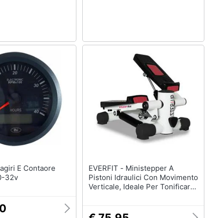
EVERFIT - Ministepper A
0-32v
Pistoni Idraulici Con Movimento
Verticale, Ideale Per Tonificare
Polpacci E Glutei.
50
€ 75,95