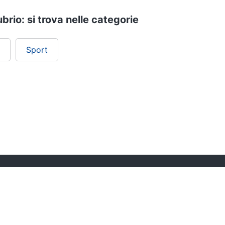
rio: si trova nelle categorie
Sport
ePRICE ti serve
Black friday
Sezione Aiuto
Promozioni
Consegne e limitazioni