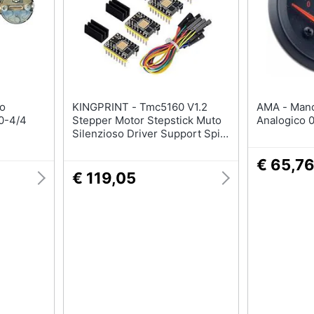
Barbecue
Borraccia
Torcia
Borraccia termica
Vedi tutti
KINGPRINT - Tmc5160 V1.2
AMA - Manometro Olio Motore
0-4/4
Stepper Motor Stepstick Muto
Analogico 
Silenzioso Driver Support Spi
Con Dissipatore Di Calore Per
Stampante 3d Control Board (4
€ 65,7
Pezzi)
€ 119,05