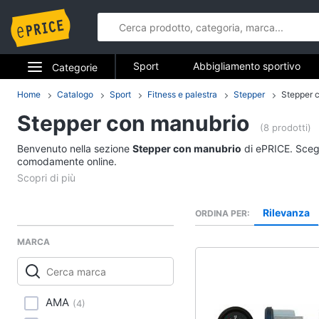
Sport
Abbigliamento sportivo
Categorie
Fitness e palestra
Campeggio
Elettrodomestici
Home
Catalogo
Sport
Fitness e palestra
Stepper
Stepper 
Sport
Stepper con manubrio
Informatica
(8 prodotti)
Abbigliamento sport
Benvenuto nella sezione
Stepper con manubrio
di ePRICE. Scegli
Telefonia
comodamente online.
T-shirt
Felpa
Tv e Home Cinema
Tuta
Rilevanza
ORDINA PER
Smart home
Scarpe nike
MARCA
Vedi tutti
Videogiochi
Audio e musica
Fitness e palestra
AMA
(
4
)