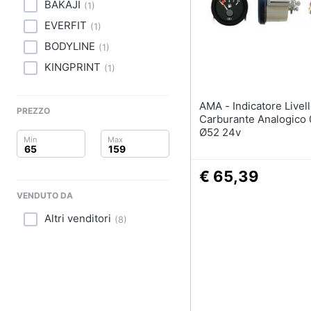
Clima
Tapis roulant
BAKAJI
(
1
)
Cronometro
EVERFIT
(
1
)
Arredo
Tapis roulant elettrico
BODYLINE
(
1
)
Magnesio supremo
Brico e Giardinaggio
KINGPRINT
(
1
)
Vedi tutti
Salute e igiene
AMA - Indicatore Livello
PREZZO
Carburante Analogico 
Beauty
Ø52 24v
Giocattoli
€ 65,39
Prima infanzia
VENDUTO DA
Altri venditori
Fotografia
(
8
)
Casalinghi
Abbigliamento