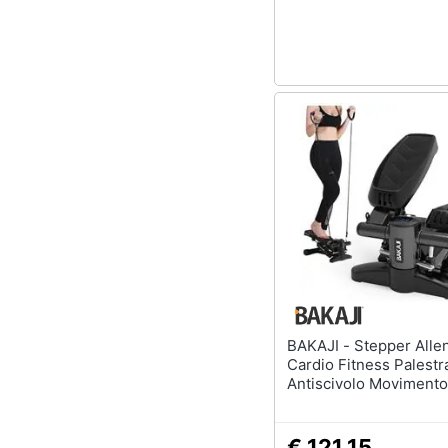
Sport
Animali
Motori
Libri, cd e dvd
Festività e ricorrenze
Promozioni
BAKAJI - Stepper Allenamento
Cardio Fitness Palestr
Antiscivolo Movimento
Verticale
€ 121,15