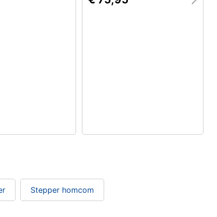
er
Stepper homcom