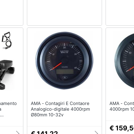
AMA - Contagiri E Contaore
AMA - Contagiri E Contaore
a
Analogico-digitale 4000rpm
4000rpm 1
Ø80mm 10-32v
€ 159,
€ 141,22