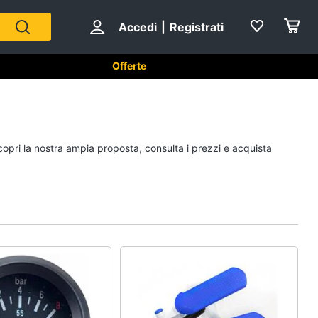
Accedi
|
Registrati
Offerte
Sport di squadra
copri la nostra ampia proposta, consulta i prezzi e acquista
Scarpe da calcio
Pallone da calcio
Palla da basket
Palla
Vedi tutti