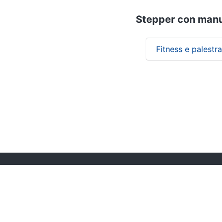
Stepper con manub
Fitness e palestra
Chi siamo
ePRICE per le aziende