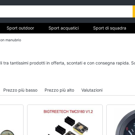
Sport outdoor
Sport acquatici
Sport di squadra
con manubrio
ivo
Sport outdoor
Sport acquatici
 tra tantissimi prodotti in offerta, scontati e con consegna rapida. S
Mountain bike
Kayak
Bici elettrica
Canne da pesca
Sci
Salvagente
Prezzo più basso
Prezzo più alto
Valutazioni
Borraccia
Canoa
Vedi tutti
Vedi tutti
Campeggio