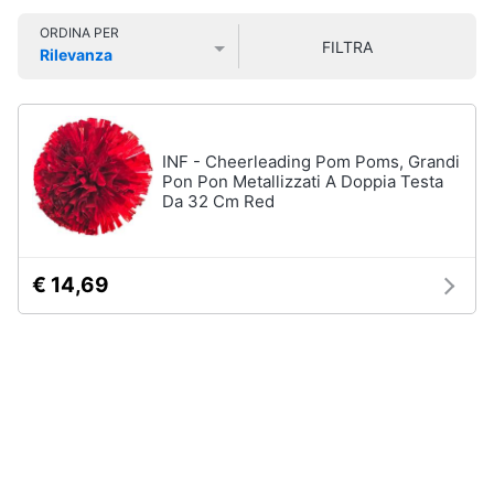
Smart
Organizzazione
ORDINA PER
home
FILTRA
feste
Rilevanza
Prezzo più basso
Prezzo più alto
Valutazioni
Bomboniere
Videogiochi
Palloncini
Candeline
Audio
INF - Cheerleading Pom Poms, Grandi
Confetti
e
Pon Pon Metallizzati A Doppia Testa
Da 32 Cm Red
musica
Vedi
tutti
Clima
€ 14,69
Arredo
Natale
Giochi
Brico
per
Natale
e
Giardinaggio
Albero
di
Natale
Salute