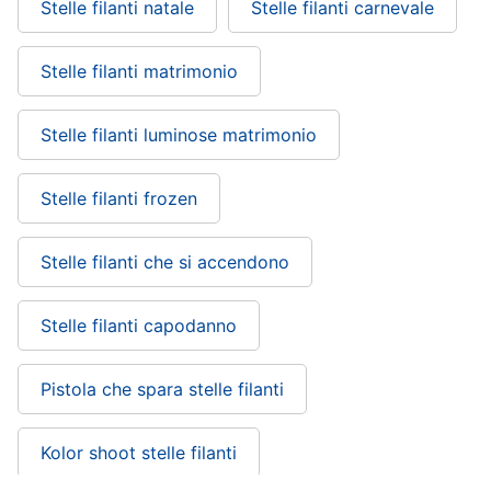
Stelle filanti natale
Stelle filanti carnevale
Vedi
tutti
Stelle filanti matrimonio
Stelle filanti luminose matrimonio
Carnevale
Maschera
Stelle filanti frozen
per
travestimenti
Costumi
Stelle filanti che si accendono
carnevale
Unghie
finte
Stelle filanti capodanno
Parrucche
Pistola che spara stelle filanti
Vedi
tutti
Kolor shoot stelle filanti