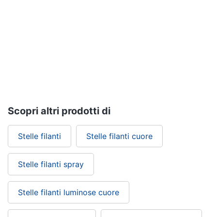
Regali
di
san
valentino
Per
chi
ama
le
esperienze
Per
gli
Scopri altri prodotti di
sportivi
Per
Stelle filanti
Stelle filanti cuore
gli
amanti
della
beauty
Stelle filanti spray
routine
Per
Stelle filanti luminose cuore
gli
amanti
della
tecnologia