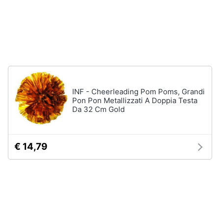
Animali
Epifania
Motori
Nerf
Dinosauri
Libri,
Barbie
cd
Puzzle
INF - Cheerleading Pom Poms, Grandi
e
Pon Pon Metallizzati A Doppia Testa
dvd
Da 32 Cm Gold
Vedi
tutti
Festività
e
€ 14,79
ricorrenze
Regali
di
natale
Promozioni
Regali
di
Servizi
Natale
per