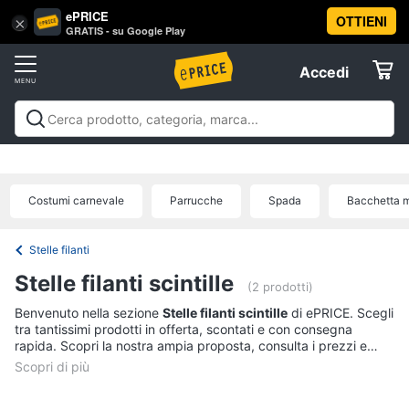
ePRICE
OTTIENI
Vai
×
Accedi
GRATIS - su Google Play
al
Registrati
menu
Accedi
Festività
Offerte
e
ricorrenze
Festività e ricorrenze
Catering
Organizzazione
Elettrodomestici
feste
Natale
Capodanno
Epifania
Regali di natale
Regali
Catering
di san valentino
Carnevale
Regali per la festa del
Costumi carnevale
Parrucche
Spada
Bacchetta 
papà
Regali festa della mamma
Halloween
Boxing
Confetti
Informatica
days
Offerte
Segnaposto
Stelle filanti
Posate
Telefonia
Stelle filanti scintille
(2 prodotti)
Decorazioni
torte
Benvenuto nella sezione
Stelle filanti scintille
di ePRICE. Scegli
Tv
tra tantissimi prodotti in offerta, scontati e con consegna
e
Vedi
rapida. Scopri la nostra ampia proposta, consulta i prezzi e
Home
tutti
acquista comodamente online.
Cinema