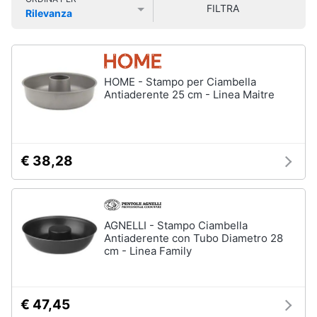
Vedi
FILTRA
Smart
tutti
Rilevanza
home
Prezzo più basso
Prezzo più alto
Valutazioni
Videogiochi
Tutto
HOME - Stampo per Ciambella
in
Antiaderente 25 cm - Linea Maitre
ordine
Audio
e
Cestino
musica
Portabiancheria
Scolapiatti
€ 38,28
Clima
Pattumiera
differenziata
Arredo
Vedi
AGNELLI - Stampo Ciambella
tutti
Antiaderente con Tubo Diametro 28
Brico
cm - Linea Family
e
Giardinaggio
Pulire
lavare
€ 47,45
Salute
e