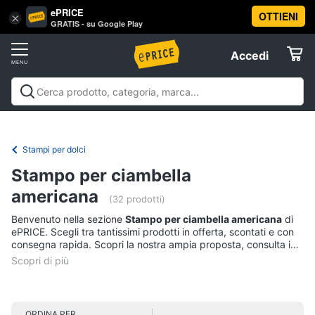
ePRICE
OTTIENI
Vai
×
Accedi
GRATIS - su Google Play
al
Registrati
menu
Accedi
Casalinghi
Offerte
In
Casalinghi
In cucina
Tutto in ordine
Pulire lavare e
cucina
Elettrodomestici
stirare
A tavola
In bagno
Offerte
Friggitrice
Stampi per dolci
ad
Informatica
aria
Stampo per ciambella
Bilancia
americana
(32 prodotti)
da
Telefonia
cucina
Benvenuto nella sezione
Stampo per ciambella americana
di
ePRICE. Scegli tra tantissimi prodotti in offerta, scontati e con
Pentola
Tv
a
consegna rapida. Scopri la nostra ampia proposta, consulta i
pressione
e
prezzi e acquista comodamente online.
Home
Montalatte
Cinema
elettrico
ORDINA PER