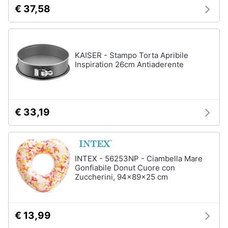
€ 37,58
KAISER - Stampo Torta Apribile
Inspiration 26cm Antiaderente
€ 33,19
INTEX - 56253NP - Ciambella Mare
Gonfiabile Donut Cuore con
Zuccherini, 94x89x25 cm
€ 13,99