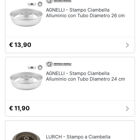
Vedi
AGNELLI - Stampo Ciambella
Animali
tutti
Alluminio con Tubo Diametro 26 cm
Motori
In
€ 13,90
bagno
Libri,
cd
Portabiancheria
e
Porta
dvd
asciugamani
AGNELLI - Stampo Ciambella
Asciugamani
Alluminio con Tubo Diametro 24 cm
Festività
Asciugamani
e
elettrici
ricorrenze
Vedi
€ 11,90
tutti
Promozioni
Servizi
LURCH - Stampo a Ciambella