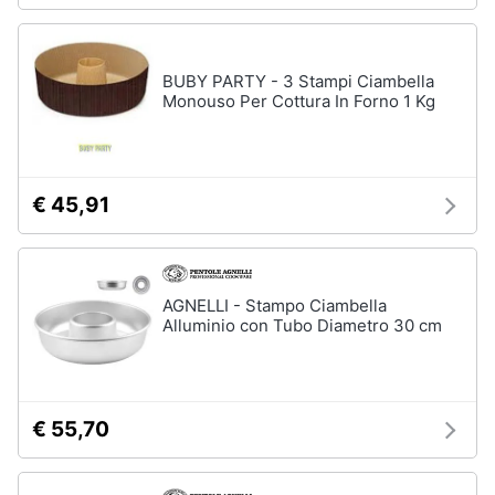
stirare
e
igiene
Scopa
Vaporella
BUBY PARTY - 3 Stampi Ciambella
Beauty
Monouso Per Cottura In Forno 1 Kg
Ferri
da
stiro
Giocattoli
Stendibiancheria
€ 45,91
Prima
Vedi
tutti
infanzia
Fotografia
AGNELLI - Stampo Ciambella
Alluminio con Tubo Diametro 30 cm
A
tavola
Casalinghi
Posate
Coltelli
Abbigliamento
€ 55,70
Piatti
Sport
Bicchieri