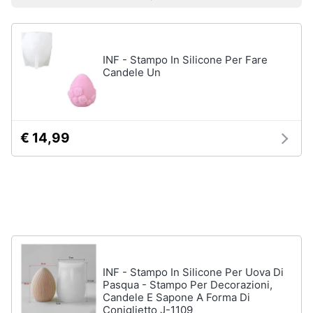
Vedi
Prezzo più basso
Prezzo più alto
Valutazioni
Smart
tutti
home
INF - Stampo In Silicone Per Fare
Videogiochi
Tutto
Candele Un
in
ordine
Audio
e
Cestino
musica
Portabiancheria
€ 14,99
Scolapiatti
Clima
Pattumiera
differenziata
Arredo
Vedi
tutti
Brico
e
Giardinaggio
INF - Stampo In Silicone Per Uova Di
Pasqua - Stampo Per Decorazioni,
Pulire
Candele E Sapone A Forma Di
lavare
Salute
Coniglietto J-1109
e