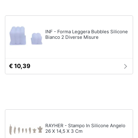
Vedi
Animali
tutti
Motori
INF - Forma Leggera Bubbles Silicone
Bianco 2 Diverse Misure
In
bagno
Libri,
cd
Portabiancheria
e
Porta
dvd
€ 10,39
asciugamani
Asciugamani
Festività
Asciugamani
e
elettrici
ricorrenze
Vedi
tutti
Promozioni
RAYHER - Stampo In Silicone Angelo
Servizi
26 X 14,5 X 3 Cm