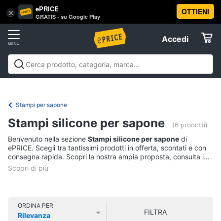
ePRICE
OTTIENI
Vai
×
Accedi
GRATIS - su Google Play
al
Registrati
menu
Accedi
Casalinghi
Offerte
In
Casalinghi
In cucina
Tutto in ordine
Pulire lavare e
cucina
Elettrodomestici
stirare
A tavola
In bagno
Offerte
Friggitrice
Stampi per sapone
ad
Informatica
aria
Stampi silicone per sapone
(6 prodotti)
Bilancia
Benvenuto nella sezione
Stampi silicone per sapone
di
da
Telefonia
ePRICE. Scegli tra tantissimi prodotti in offerta, scontati e con
cucina
consegna rapida. Scopri la nostra ampia proposta, consulta i
Pentola
prezzi e acquista comodamente online.
Tv
a
pressione
e
Home
Montalatte
Cinema
elettrico
ORDINA PER
FILTRA
Rilevanza