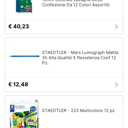
Confezione Da 12 Colori Assortiti
Giochi
educativi
€ 40,23
e
creativi
Puzzle
Mappamondo
STAEDTLER - Mars Lumograph Matita
3h Alta Qualita' E Resistenza Conf 12
Geomag
Pz.
Mattoncini
Vedi
tutti
€ 12,48
Giochi
STAEDTLER - 223 Multicolore 12 pz
prima
infanzia
Bambola