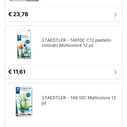
Carillon
Peluche
€ 23,78
Palestrina
Vedi
tutti
STAEDTLER - 14610C C12 pastello
colorato Multicolore 12 pz
Giochi
di
imitazione
€ 11,61
e
armi
giocattolo
Nerf
STAEDTLER - 146 10C Multicolore 12
Arco
pz
Freccette
Nerf
fortnite