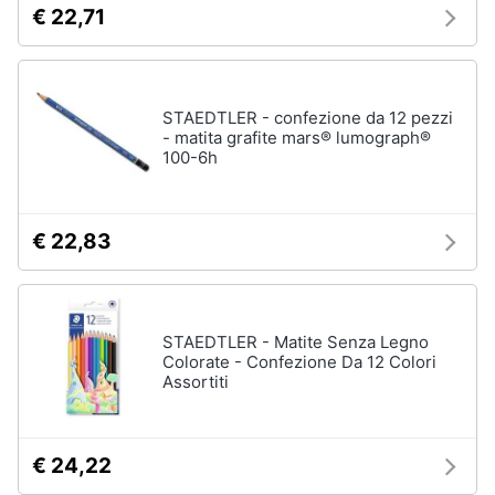
e
€ 22,71
e
radiocomandati
igiene
Drone
Macchinine
Beauty
STAEDTLER - confezione da 12 pezzi
Robot
- matita grafite mars® lumograph®
giocattolo
100-6h
Giocattoli
Modellini
Prima
Vedi
€ 22,83
tutti
infanzia
Fotografia
Mattoncini
STAEDTLER - Matite Senza Legno
e
Casalinghi
Colorate - Confezione Da 12 Colori
costruzioni
Assortiti
Lego
Abbigliamento
Geomag
€ 24,22
Mattoncini
Sport