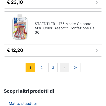
€ 23,10
STAEDTLER - 175 Matite Colorate
M36 Colori Assortiti Confezione Da
36
€ 12,20
1
2
3
24
Scopri altri prodotti di
Matite staedtler