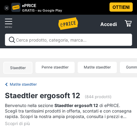
ePRICE
OTTIENI
Vai
×
Accedi
GRATIS - su Google Play
al
Registrati
menu
Accedi
Giocattoli
Offerte
Barbie,
Giocattoli
Barbie, bambole e peluche
Personaggi,
bambole
Elettrodomestici
supereroi e action figures
Veicoli, cavalcabili e
e
radiocomandati
Mattoncini e costruzioni
Giochi da
peluche
Penne staedtler
Matite staedtler
Gomma
Staedtler
giardino e da spiaggia
Giochi di società e da
Informatica
Barbie
tavolo
Giochi educativi e creativi
Giochi prima
infanzia
Giochi di imitazione e armi giocattolo
Mobilità
Principesse
Matite staedtler
Disney
e sport
Offerte
Telefonia
Staedtler ergosoft 12
Bambola
(844 prodotti)
Bambole
Tv
Benvenuto nella sezione
Staedtler ergosoft 12
di ePRICE.
Reborn
Scegli tra tantissimi prodotti in offerta, scontati e con consegna
e
rapida. Scopri la nostra ampia proposta, consulta i prezzi e
Home
Vedi
acquista comodamente online.
Cinema
tutti