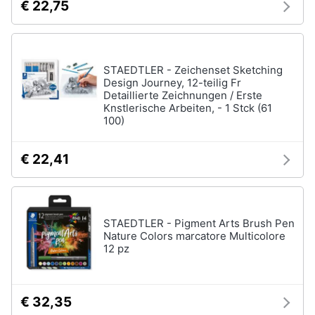
€ 22,75
Vedi
tutti
STAEDTLER - Zeichenset Sketching
Design Journey, 12-teilig Fr
Mobilità
Detaillierte Zeichnungen / Erste
e
Knstlerische Arbeiten, - 1 Stck (61
sport
100)
Monopattino
elettrico
€ 22,41
Bici
elettrica
Skateboard
Bicicletta
STAEDTLER - Pigment Arts Brush Pen
Nature Colors marcatore Multicolore
Vedi
12 pz
tutti
€ 32,35