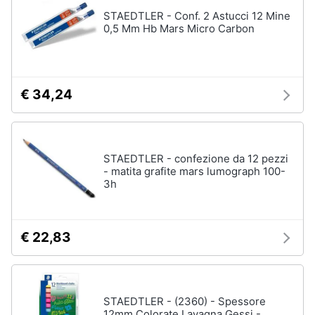
Assistenza
Vedi
STAEDTLER - Conf. 2 Astucci 12 Mine
clienti
tutti
0,5 Mm Hb Mars Micro Carbon
Esci
Giochi
€ 34,24
di
società
e
da
tavolo
STAEDTLER - confezione da 12 pezzi
Giochi
- matita grafite mars lumograph 100-
per
3h
Natale
Scacchi
Bowling
€ 22,83
Carte
pokemon
Vedi
STAEDTLER - (2360) - Spessore
tutti
12mm Colorate Lavagna Gessi -