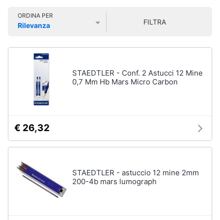
Smart
ORDINA PER
home
FILTRA
Personaggi,
Rilevanza
supereroi
Prezzo più basso
Prezzo più alto
Valutazioni
e
Videogiochi
action
figures
Audio
STAEDTLER - Conf. 2 Astucci 12 Mine
Thanos
e
0,7 Mm Hb Mars Micro Carbon
Peppa
musica
Pig
Harry
Clima
Potter
€ 26,32
Spider-
Man
Arredo
Vedi
tutti
Brico
STAEDTLER - astuccio 12 mine 2mm
e
200-4b mars lumograph
Giardinaggio
Veicoli,
Salute
cavalcabili