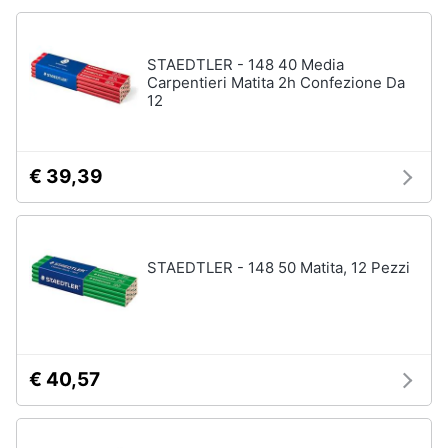
Chiodini
gioco
Animali
Vedi
STAEDTLER - 148 40 Media
tutti
Carpentieri Matita 2h Confezione Da
Motori
12
Libri,
Giochi
cd
€ 39,39
da
e
giardino
dvd
e
da
spiaggia
Festività
STAEDTLER - 148 50 Matita, 12 Pezzi
Kayak
e
Palloncini
ricorrenze
Pallone
da
Promozioni
calcio
€ 40,57
Palla
Servizi
da
basket