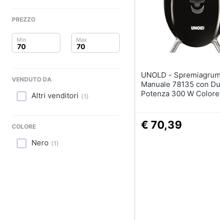
Clima
Portabiancheria
Porta asciugamani
PREZZO
Arredo
Asciugamani
Asciugamani elettrici
Brico e Giardinaggio
Vedi tutti
Salute e igiene
UNOLD - Spremiagrumi
VENDUTO DA
Manuale 78135 con Du
Beauty
Potenza 300 W Colore
Altri venditori
(
1
)
Giocattoli
€ 70,39
COLORE
Prima infanzia
Nero
(
1
)
Fotografia
Casalinghi
Abbigliamento