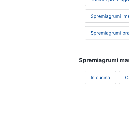
Spremiagrumi im
Spremiagrumi br
Spremiagrumi manu
In cucina
C