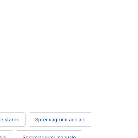
e starck
Spremiagrumi acciaio
ini
Spremiagrumi manuale