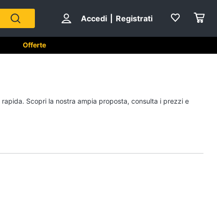
Accedi
|
Registrati
Offerte
e
A tavola
a rapida. Scopri la nostra ampia proposta, consulta i prezzi e
Posate
Coltelli
Piatti
Bicchieri
Vedi tutti