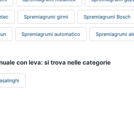
etec
Spremiagrumi girmi
Spremiagrumi Bosch
aun
Spremiagrumi automatico
Spremiagrumi ale
ale con leva: si trova nelle categorie
asalinghi
ePRICE ti serve