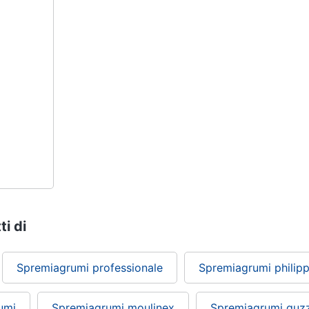
ti di
Spremiagrumi professionale
Spremiagrumi philipp
umi
Spremiagrumi moulinex
Spremiagrumi guzz