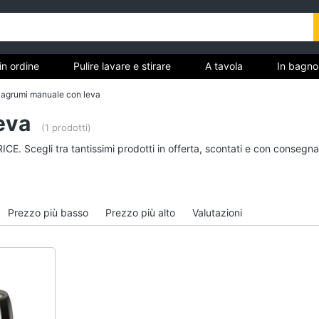
in ordine
Pulire lavare e stirare
A tavola
In bagno
agrumi manuale con leva
eva
(1 prodotti)
Tutto in ordine
Pulire lavare e stirar
ICE. Scegli tra tantissimi prodotti in offerta, scontati e con consegn
Cestino
Scopa
Portabiancheria
Vaporella
Scolapiatti
Ferri da stiro
Prezzo più basso
Prezzo più alto
Valutazioni
Pattumiera differenziata
Stendibiancheria
Vedi tutti
Vedi tutti