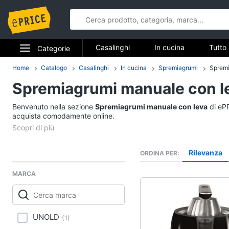
Casalinghi
In cucina
Tutto 
Categorie
Elettrodomestici
Home
Catalogo
Casalinghi
In cucina
Spremiagrumi
Spremi
Casalinghi
Spremiagrumi manuale con l
Informatica
In cucina
Benvenuto nella sezione
Spremiagrumi manuale con leva
di ePR
Telefonia
acquista comodamente online.
Friggitrice ad aria
Bilancia da cucina
Tv e Home Cinema
Pentola a pressione
Rilevanza
ORDINA PER
Smart home
Montalatte elettrico
MARCA
Vedi tutti
Videogiochi
Audio e musica
In bagno
UNOLD
(
1
)