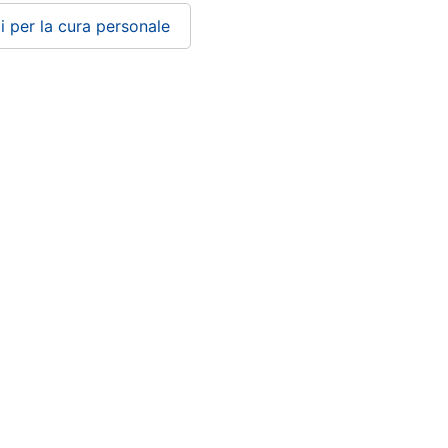
i per la cura personale
Condizioni di vendita
Privacy
Cookie policy