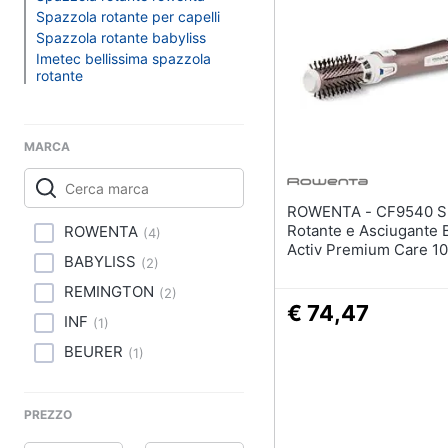
Clima
Spazzola rotante per capelli
Smalto semipermanen
Spazzola rotante babyliss
Arredo
Gel unghie
Imetec bellissima spazzola
rotante
Acetone
Brico e Giardinaggio
Smalto
Salute e igiene
Vedi tutti
MARCA
Beauty
ROWENTA - CF9540 Spazzola
Profumi
Giocattoli
Rotante e Asciugante 
ROWENTA
(
4
)
Profumi uomo
Activ Premium Care 1
BABYLISS
(
2
)
Profumi donna
Prima infanzia
REMINGTON
(
2
)
Alien profumo
€ 74,47
Fotografia
INF
(
1
)
Chloe profumo
BEURER
(
1
)
Casalinghi
Vedi tutti
Abbigliamento
PREZZO