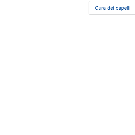
Cura dei capelli
Chi siamo
ePRICE per le aziende
Vendi sul marketplace