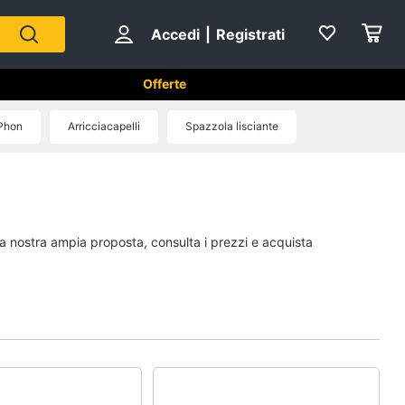
Accedi
|
Registrati
Offerte
 e cosmetici
Phon
Arricciacapelli
Spazzola lisciante
Epilazione e rasatura
Silk epil
ral b
Rasoio elettrico
 la nostra ampia proposta, consulta i prezzi e acquista
Crema depilatoria
Regolabarba
Vedi tutti
Creme e cosmetici