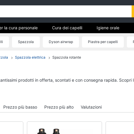
er la cura personale
Cura dei capelli
Igiene orale
 pedicure
Igiene e Cura del corpo
Make up
Creme
li
Spazzola
Dyson airwrap
Piastra per capelli
zzola
Spazzola elettrica
Spazzola rotante
ici per
Cura dei capelli
Igiene orale
Shampoo
Spazzolino elettrico
Tinta capelli
Spazzolino elettrico o
tantissimi prodotti in offerta, scontati e con consegna rapida. Scopri
Maschera capelli
Idropulsore
Spazzola
Collutorio
Vedi tutti
Vedi tutti
Prezzo più basso
Prezzo più alto
Valutazioni
Igiene e Cura del corpo
Make up