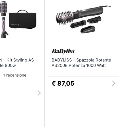
te
Olio di ricino
Maschera viso
Oli essenziali
Scrub viso
Vedi tutti
ng AS-
BABYLISS - Spazzola Rotante
te 800w
AS200E Potenza 1000 Watt
1 recensione
€ 87,05
4