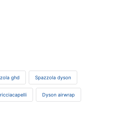
zola ghd
Spazzola dyson
icciacapelli
Dyson airwrap