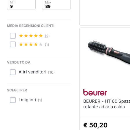
Sport
Animali
MEDIA RECENSIONI CLIENTI
Motori
(2)
Libri, cd e dvd
(1)
Festività e ricorrenze
VENDUTO DA
Promozioni
Altri venditori
(
10
)
SCEGLI PER
I migliori
(
1
)
BEURER - HT 80 Spazzola
rotante ad aria calda
€ 50,20