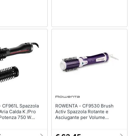
la
ROWENTA - CF9530 Brush
Aria Calda K /Pro
Activ Spazzola Rotante e
 Potenza 750 W
Asciugante per Volume
o
Potenza 1000 W Colore Viola /
Bianco