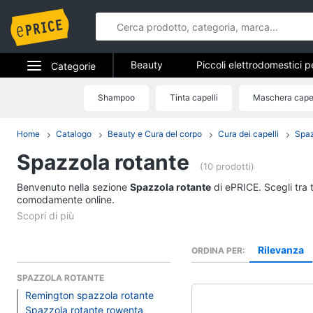
Beauty
Piccoli elettrodomestici p
Categorie
Epilazione e rasatura
Manicure e
Elettrodomestici
Shampoo
Tinta capelli
Maschera capel
Beauty
Profumi
Migliori prodotti beauty
Informatica
Home
Catalogo
Beauty e Cura del corpo
Cura dei capelli
Spa
Piccoli elettrodomest
la cura personale
Spazzola rotante
Telefonia
(10 prodotti)
Dyson airwrap
Benvenuto nella sezione
Tv e Home Cinema
Spazzola rotante
di ePRICE. Scegli tra 
Piastra per capelli
comodamente online.
Silk epil
Smart home
Phon
Videogiochi
Rilevanza
ORDINA PER
Vedi tutti
SPAZZOLA ROTANTE
Audio e musica
Remington spazzola rotante
Manicure e pedicure
Spazzola rotante rowenta