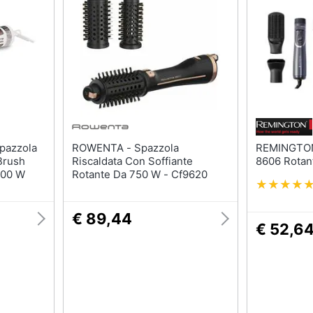
te
Shampoo
Smalto semipermanen
Shampoo antigiallo
Eyeliner
Deodorante
Rossetti
Sapone
Acetone
Vedi tutti
Vedi tutti
Migliori prodotti beauty
ROWENTA - Spazzola
REMINGTON - Kit Styli
Brush
Riscaldata Con Soffiante
8606 Rotan
Miglior crema antirughe
000 W
Rotante Da 750 W - Cf9620
Miglior shampoo
Miglior spazzolino elettrico
€ 89,44
€ 52,6
Miglior regolabarba
Vedi tutti