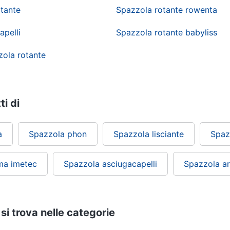
tante
Spazzola rotante rowenta
apelli
Spazzola rotante babyliss
zola rotante
ti di
a
Spazzola phon
Spazzola lisciante
Spaz
ima imetec
Spazzola asciugacapelli
Spazzola arr
si trova nelle categorie