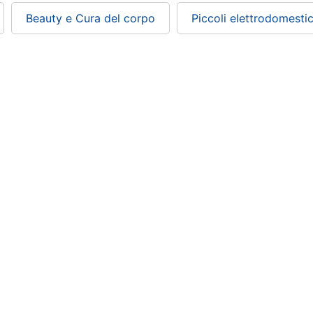
Beauty e Cura del corpo
Piccoli elettrodomestic
ePRICE ti serve
Black friday
Sezione Aiuto
Promozioni
Consegne e limitazioni
Sconti alla rovescia
Pagamenti e fattura