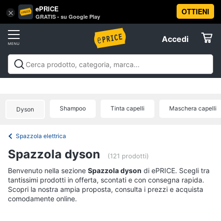
ePRICE
OTTIENI
Vai
×
Accedi
GRATIS - su Google Play
al
Registrati
menu
Accedi
Beauty
Offerte
Piccoli
Beauty
Piccoli elettrodomestici per la cura
elettrodomestici
Elettrodomestici
personale
Cura dei capelli
Igiene orale
Epilazione e
per
rasatura
Manicure e pedicure
Igiene e Cura del
la
Shampoo
Tinta capelli
Maschera capelli
Dyson
cura
corpo
Make up
Creme e cosmetici
Profumi
Migliori
Informatica
personale
prodotti beauty
Offerte
Dyson
Spazzola elettrica
airwrap
Telefonia
Spazzola dyson
(121 prodotti)
Piastra
per
Tv
Benvenuto nella sezione
Spazzola dyson
di ePRICE. Scegli tra
capelli
tantissimi prodotti in offerta, scontati e con consegna rapida.
e
Silk
Scopri la nostra ampia proposta, consulta i prezzi e acquista
Home
epil
comodamente online.
Cinema
Phon