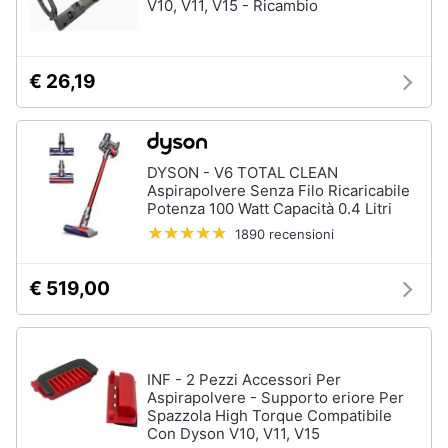
V10, V11, V15 - Ricambio
orale
e
igiene
Spazzolino
elettrico
€ 26,19
Spazzolino
Beauty
elettrico
oral
b
Giocattoli
Idropulsore
DYSON - V6 TOTAL CLEAN
Aspirapolvere Senza Filo Ricaricabile
Collutorio
Prima
Potenza 100 Watt Capacità 0.4 Litri
infanzia
1890 recensioni
Vedi
tutti
Fotografia
€ 519,00
Casalinghi
Epilazione
e
rasatura
INF - 2 Pezzi Accessori Per
Abbigliamento
Aspirapolvere - Supporto eriore Per
Silk
Spazzola High Torque Compatibile
epil
Con Dyson V10, V11, V15
Sport
Rasoio