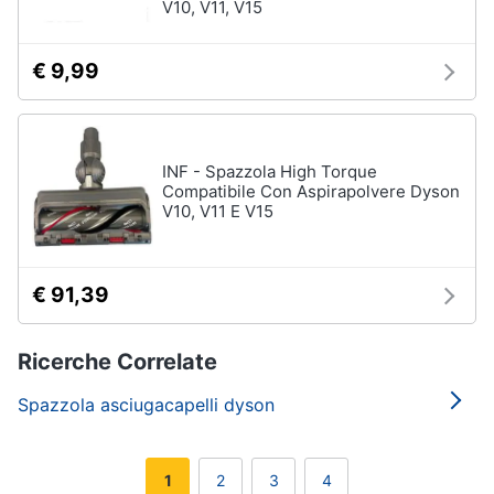
V10, V11, V15
€ 9,99
INF - Spazzola High Torque
Compatibile Con Aspirapolvere Dyson
V10, V11 E V15
€ 91,39
Ricerche Correlate
Spazzola asciugacapelli dyson
1
2
3
4