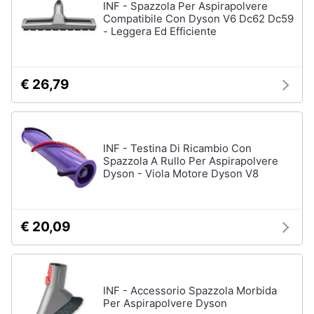
INF - Spazzola Per Aspirapolvere
Oli
Compatibile Con Dyson V6 Dc62 Dc59
essenziali
- Leggera Ed Efficiente
Scrub
viso
Vedi
€ 26,79
tutti
INF - Testina Di Ricambio Con
Profumi
Spazzola A Rullo Per Aspirapolvere
Profumi
Dyson - Viola Motore Dyson V8
uomo
Profumi
donna
€ 20,09
Alien
profumo
Chloe
profumo
INF - Accessorio Spazzola Morbida
Per Aspirapolvere Dyson
Vedi