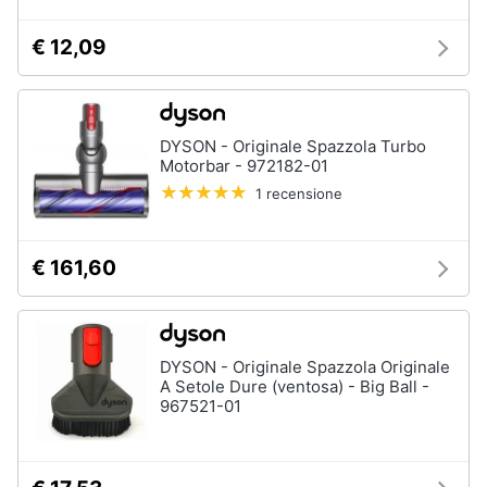
elettrico
€ 12,09
Animali
Crema
depilatoria
Regolabarba
Motori
Vedi
DYSON - Originale Spazzola Turbo
tutti
Libri,
Motorbar - 972182-01
cd
1 recensione
e
dvd
Manicure
€ 161,60
e
pedicure
Festività
e
Smalto
ricorrenze
semipermanente
DYSON - Originale Spazzola Originale
Gel
A Setole Dure (ventosa) - Big Ball -
unghie
Promozioni
967521-01
Acetone
Servizi
Smalto