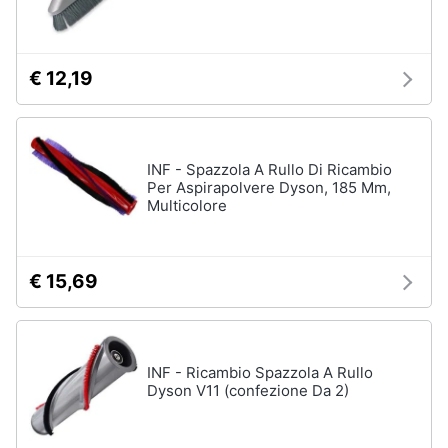
tutti
€ 12,19
Migliori
prodotti
beauty
Miglior
INF - Spazzola A Rullo Di Ricambio
crema
Per Aspirapolvere Dyson, 185 Mm,
antirughe
Multicolore
Miglior
shampoo
Miglior
€ 15,69
spazzolino
elettrico
Miglior
regolabarba
INF - Ricambio Spazzola A Rullo
Vedi
Dyson V11 (confezione Da 2)
tutti