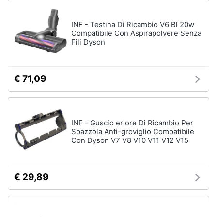
up
Smalto
INF - Testina Di Ricambio V6 Bl 20w
semipermanente
Compatibile Con Aspirapolvere Senza
Fili Dyson
Eyeliner
Rossetti
Acetone
€ 71,09
Vedi
tutti
INF - Guscio eriore Di Ricambio Per
Spazzola Anti-groviglio Compatibile
Creme
Con Dyson V7 V8 V10 V11 V12 V15
e
cosmetici
Olio
€ 29,89
di
ricino
Maschera
viso