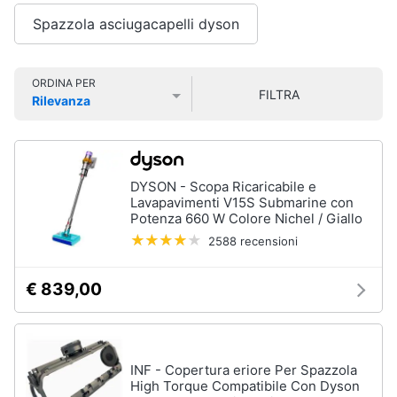
Smart
Vedi
Spazzola asciugacapelli dyson
home
tutti
Videogiochi
ORDINA PER
FILTRA
Rilevanza
Cura
Prezzo più basso
Prezzo più alto
Valutazioni
dei
Audio
capelli
e
Shampoo
musica
DYSON - Scopa Ricaricabile e
Tinta
Lavapavimenti V15S Submarine con
capelli
Clima
Potenza 660 W Colore Nichel / Giallo
Maschera
2588 recensioni
capelli
Arredo
Spazzola
€ 839,00
Vedi
Brico
tutti
e
Giardinaggio
INF - Copertura eriore Per Spazzola
High Torque Compatibile Con Dyson
Salute
Igiene