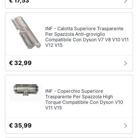
€ 17,53
Vedi
Assistenza
tutti
clienti
Esci
INF - Calotta Superiore Trasparente
Igiene
Per Spazzola Anti-groviglio
e
Compatibile Con Dyson V7 V8 V10 V11
Cura
V12 V15
del
corpo
€ 32,99
Shampoo
Shampoo
antigiallo
Deodorante
INF - Coperchio Superiore
Sapone
Trasparente Per Spazzola High
Torque Compatibile Con Dyson V10
Vedi
V11 V15
tutti
€ 35,99
Make