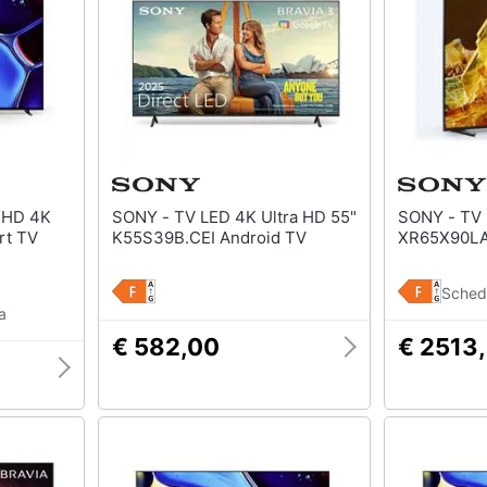
SONY - TV LED 4K Ultra HD 55"
SONY - TV LED 4K Ultra HD 65"
rt TV
K55S39B.CEI Android TV
XR65X90LA
Sched
a
€ 582,00
€ 2513