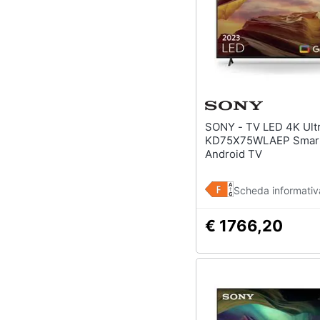
SONY - TV LED 4K Ultra HD 75"
KD75X75WLAEP Smar
Android TV
Scheda informativ
€ 1766,20