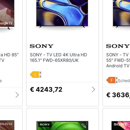
SONY - TV LED 4K Ultra HD
SONY - TV OLED 4K Ultra HD
TV
165.1" FWD-65XR80/UK
55" FWD-5
Android TV
a
Sched
€ 4243,72
€ 3636