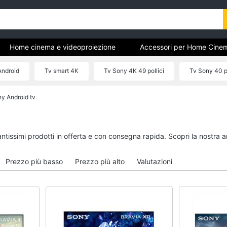
Home cinema e videoproiezione
Accessori per Home Cine
Android
Tv smart 4K
Tv Sony 4K 49 pollici
Tv Sony 40 po
Cinema
y Android tv
Home cinema e
Accessori per Home
videoproiezione
e Tv
Proiettori
Telecomando univers
antissimi prodotti in offerta e con consegna rapida. Scopri la nostr
Soundbar
Antenne e Parabole
Lettore DVD
Tv box Android
Prezzo più basso
Prezzo più alto
Valutazioni
Soundbar Samsung
Telecomando Samsu
Vedi tutti
Vedi tutti