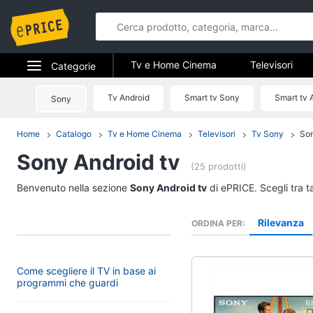
Tv e Home Cinema
Televisori
Categorie
Elettrodomestici
Tv Android
Smart tv Sony
Smart tv 
Sony
Tv e Home 
Informatica
Home
Catalogo
Tv e Home Cinema
Televisori
Tv Sony
Son
Televisori
Sony Android tv
Telefonia
Offerte TV
(25 prodotti)
Smart tv
Tv e Home Cinema
Benvenuto nella sezione
Sony Android tv
di ePRICE. Scegli tra t
Tv Samsung
Smart home
Tv 55 pollici
Rilevanza
ORDINA PER
Vedi tutti
Videogiochi
Come scegliere il TV in base ai
Audio e musica
programmi che guardi