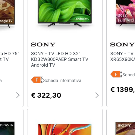
SONY - TV LED HD 32"
SONY - TV LED Ultra HD 4K 65"
t TV
KD32W800PAEP Smart TV
XR65X90KA
Android TV
Sched
a
Scheda informativa
€ 1399
€ 322,30