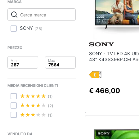
Clima
MARCA
Arredo
SONY
Brico e Giardinaggio
(
25
)
Salute e igiene
PREZZO
SONY - TV LED 4K Ultra HD
Beauty
43" K43S39BP.CEI An
Giocattoli
Prima infanzia
MEDIA RECENSIONI CLIENTI
€ 466,00
(1)
Fotografia
(2)
Casalinghi
(1)
Abbigliamento
VENDUTO DA