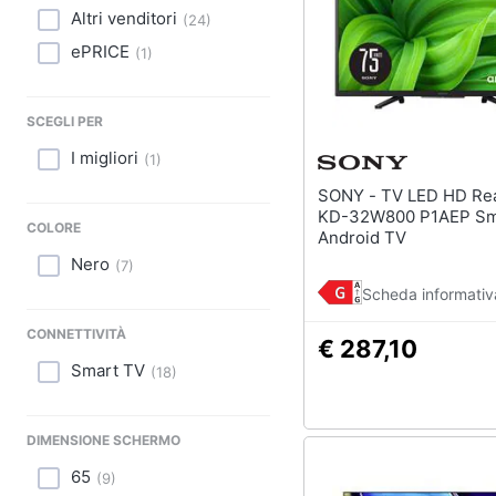
Sport
Altri venditori
(
24
)
ePRICE
Animali
(
1
)
Motori
SCEGLI PER
Libri, cd e dvd
I migliori
(
1
)
SONY - TV LED HD Ready 32"
Festività e ricorrenze
KD-32W800 P1AEP Sm
COLORE
Android TV
Promozioni
Nero
(
7
)
Scheda informativ
CONNETTIVITÀ
€ 287,10
Smart TV
(
18
)
DIMENSIONE SCHERMO
65
(
9
)