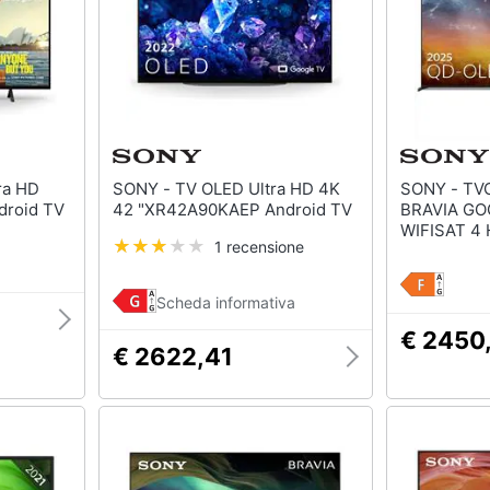
SONY - TV OLED Ultra HD 4K
SONY - TVC LED 65 OLED 4K
droid TV
42 "XR42A90KAEP Android TV
BRAVIA GO
WIFISAT 4
1 recensione
VI
Scheda informativa
€ 2450
€ 2622,41