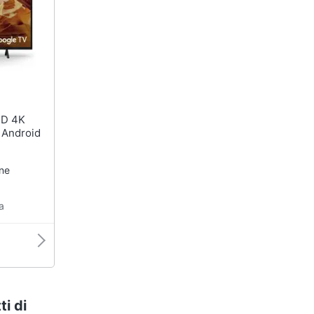
Android
one
a
ti di