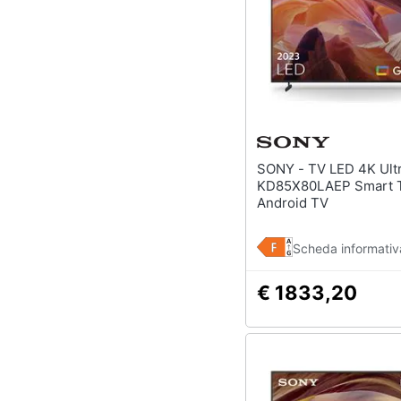
SONY - TV LED 4K Ultra HD 85"
KD85X80LAEP Smart 
Android TV
Scheda informativ
€ 1833,20