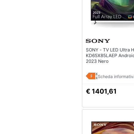
SONY - TV LED Ultra HD 4K 65"
KD65X85LAEP Androi
2023 Nero
Scheda informativ
€ 1401,61