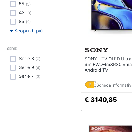
55
(
5
)
43
(
3
)
85
(
2
)
Scopri di più
SERIE
Serie 8
SONY - TV OLED Ultra HD 4K
(
9
)
65" FWD-65XR80 Sma
Serie 9
(
4
)
Android TV
Serie 7
(
3
)
Scheda informativ
€ 3140,85