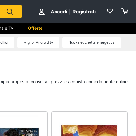
Accedi
|
Registrati
ma e Tv
Offerte
llici
Miglior Android tv
Nuova etichetta energetica
 Cinema
ale
a ampia proposta, consulta i prezzi e acquista comodamente online.
ng