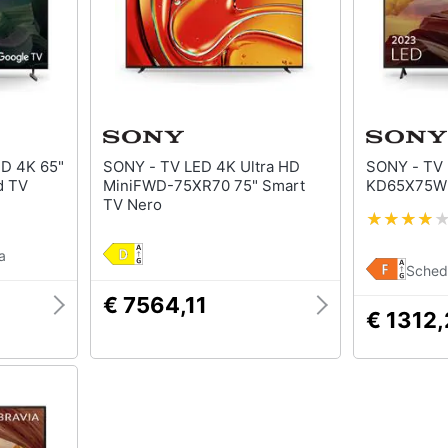
SONY - TV LED 4K Ultra HD
SONY - TV LED Ultra HD 4K 65"
d TV
MiniFWD-75XR70 75" Smart
KD65X75WL
TV Nero
a
Sched
€ 7564,11
€ 1312