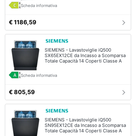
e
Scheda informativa
igiene
€ 1186,59
Beauty
Giocattoli
SIEMENS - Lavastoviglie iQ500
SX65EX12CE da Incasso a Scomparsa
Prima
Totale Capacità 14 Coperti Classe A
infanzia
Scheda informativa
Fotografia
€ 805,59
Casalinghi
Abbigliamento
SIEMENS - Lavastoviglie iQ500
SN95EX12CE da Incasso a Scomparsa
Totale Capacità 14 Coperti Classe A
Sport