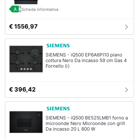
Scheda informativa
Animali
€ 1556,97
Motori
Libri,
cd
SIEMENS - iQ500 EP6A6PI10 piano
e
cottura Nero Da incasso 59 cm Gas 4
Fornello (i)
dvd
Festività
€ 396,42
e
ricorrenze
Promozioni
SIEMENS - iQ500 BE525LMB1 forno a
microonde Nero Microonde con grill
Servizi
Da incasso 20 L 800 W