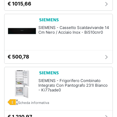
€ 1015,66
SIEMENS - Cassetto Scaldavivande 14
Cm Nero / Acciaio Inox - Bi510cnr0
€ 500,78
SIEMENS - Frigorifero Combinato
Integrato Con Pantografo 231l Bianco
- Ki77sade0
Scheda informativa
€ 1.210,97