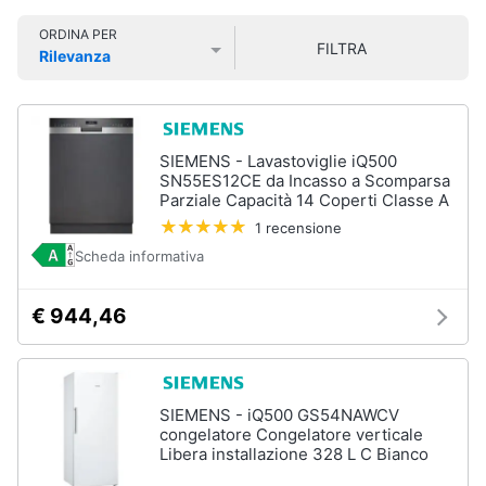
Smart
ORDINA PER
home
FILTRA
Rilevanza
Prezzo più basso
Prezzo più alto
Valutazioni
Videogiochi
Audio
SIEMENS - Lavastoviglie iQ500
e
SN55ES12CE da Incasso a Scomparsa
musica
Parziale Capacità 14 Coperti Classe A
1 recensione
Scheda informativa
Clima
€ 944,46
Arredo
Brico
e
SIEMENS - iQ500 GS54NAWCV
Giardinaggio
congelatore Congelatore verticale
Libera installazione 328 L C Bianco
Salute