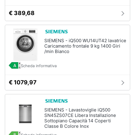
Assistenza
clienti
€ 389,68
Esci
SIEMENS - iQ500 WU14UT42 lavatrice
Caricamento frontale 9 kg 1400 Giri
/min Bianco
Scheda informativa
€ 1079,97
SIEMENS - Lavastoviglie iQ500
SN45ZS07CE Libera Installazione
Sottopiano Capacità 14 Coperti
Classe B Colore Inox