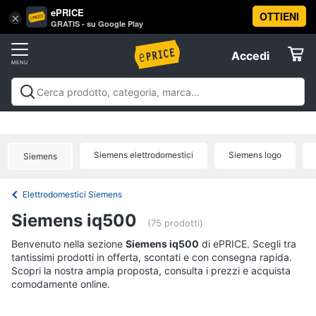
ePRICE
OTTIENI
Vai
×
Accedi
GRATIS - su Google Play
al
Registrati
menu
Accedi
Offerte
Offerte
Elettrodomestici
Siemens elettrodomestici
Siemens logo
Siemens
Informatica
Elettrodomestici Siemens
Telefonia
Siemens iq500
(75 prodotti)
Tv
Benvenuto nella sezione
Siemens iq500
di ePRICE. Scegli tra
tantissimi prodotti in offerta, scontati e con consegna rapida.
e
Scopri la nostra ampia proposta, consulta i prezzi e acquista
Home
comodamente online.
Cinema