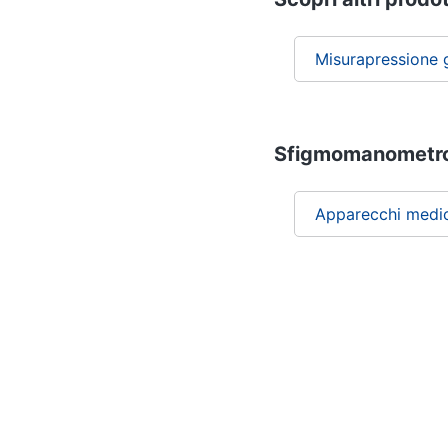
Misurapressione 
Sfigmomanometro g
Apparecchi medica