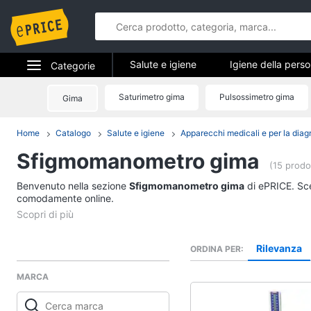
Salute e igiene
Igiene della pers
Categorie
Apparecchi medicali e per la diagnostic
Elettrodomestici
Saturimetro gima
Pulsossimetro gima
Gima
Salute e igi
Informatica
Home
Catalogo
Salute e igiene
Apparecchi medicali e per la diag
Igiene della persona
Sfigmomanometro gima
Telefonia
Shampoo
(15 prodot
Amuchina gel
Benvenuto nella sezione
Tv e Home Cinema
Sfigmomanometro gima
di ePRICE. Sceg
Preservativo
comodamente online.
Smart home
Assorbenti
Vedi tutti
Videogiochi
Rilevanza
ORDINA PER
MARCA
Audio e musica
Parafarmaci