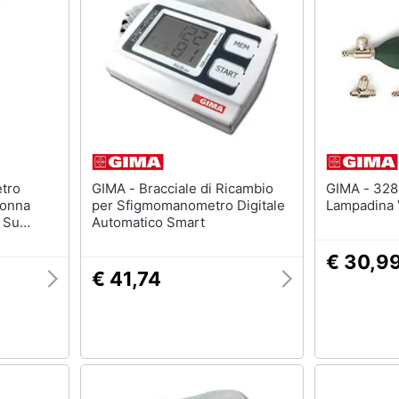
Deambulatore
Mascherine ffp3
Sedia a rotelle
Mascherine ffp2
Stampelle
Mascherine lavabili
Materasso antidecubito
Mascherine chirurgic
Vedi tutti
Vedi tutti
GIMA - Bracciale di Ricambio
GIMA - 32860 Superiore Pvc
lonna
per Sfigmomanometro Digitale
Lampadina 
 Su
Automatico Smart
€ 30,9
€ 41,74