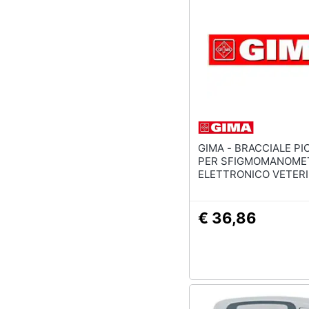
Sport
Animali
Motori
Libri, cd e dvd
Festività e ricorrenze
GIMA - BRACCIALE PICCOLO
Promozioni
PER SFIGMOMANOME
ELETTRONICO VETER
(cod. 80550)
€ 36,86