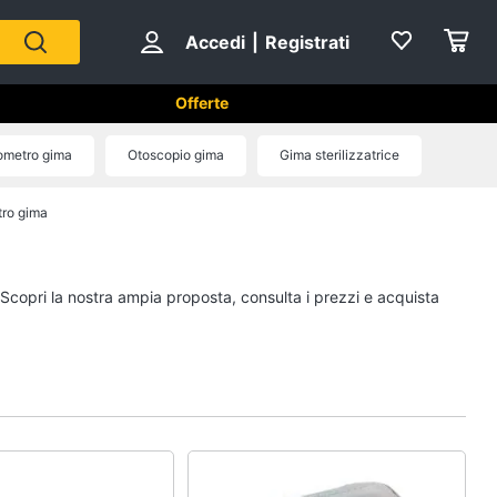
Accedi
|
Registrati
Offerte
rine
ometro gima
Otoscopio gima
Gima sterilizzatrice
ro gima
i
Apparecchi medicali e per la
diagnostica
Test di gravidanza
 Scopri la nostra ampia proposta, consulta i prezzi e acquista
Aerosol
Pressoterapia
Magnetoterapia
Vedi tutti