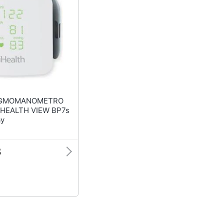
iHEALTH VIEW BP7s
ay
3