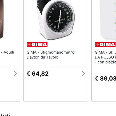
GIMA - Sfigmomanometro
GIMA - SFIGMOMANOMETRO
Dayton da Tavolo
DA POLSO 
- con displ
€ 64,82
€ 89,0
ti di