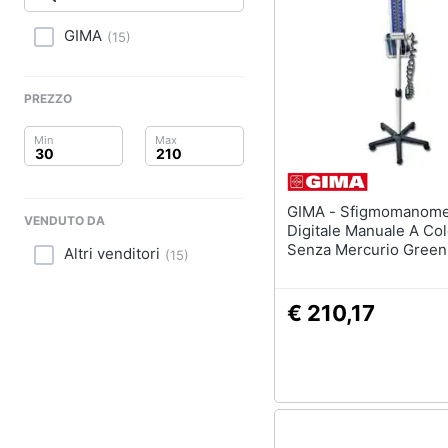
Clima
Fermenti lattici
GIMA
(
15
)
Arredo
Siringa
Collirio
Brico e Giardinaggio
PREZZO
Ago
Salute e igiene
Vedi tutti
Beauty
GIMA - Sfigmomanometro
VENDUTO DA
Giocattoli
Digitale Manuale A Co
Senza Mercurio Green
Altri venditori
(
15
)
Piantana A Rotelle
Prima infanzia
€ 210,17
Fotografia
Casalinghi
Abbigliamento