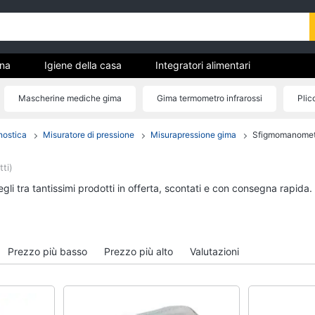
ona
Igiene della casa
Integratori alimentari
a
Parafarmaci
Ausili per anziani e disabili
Masche
Mascherine mediche gima
Gima termometro infrarossi
Plic
ene
nostica
Misuratore di pressione
Misurapressione gima
Sfigmomanomet
Igiene della casa
Integratori alimentar
Scopa
Magnesio supremo
ti)
Scopa a vapore
Proteine
li tra tantissimi prodotti in offerta, scontati e con consegna rapida.
Bicarbonato di sodio
Omega 3
Ammoniaca
Magnesio
Vedi tutti
Vedi tutti
Prezzo più basso
Prezzo più alto
Valutazioni
Ausili per anziani e disabili
Mascherine