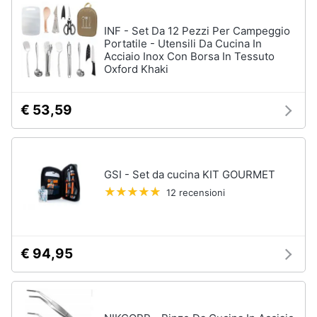
stirare
e
igiene
Scopa
INF - Set Da 12 Pezzi Per Campeggio
Portatile - Utensili Da Cucina In
Vaporella
Acciaio Inox Con Borsa In Tessuto
Beauty
Oxford Khaki
Ferri
da
stiro
Giocattoli
€ 53,59
Stendibiancheria
Prima
Vedi
tutti
infanzia
GSI - Set da cucina KIT GOURMET
Fotografia
12 recensioni
A
tavola
Casalinghi
Posate
€ 94,95
Coltelli
Abbigliamento
Piatti
Sport
Bicchieri