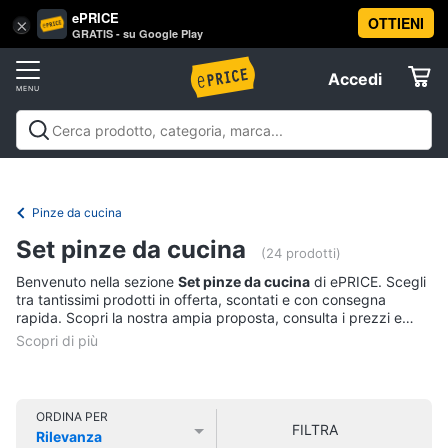
ePRICE
OTTIENI
Vai
×
Accedi
GRATIS - su Google Play
al
Registrati
menu
Accedi
Casalinghi
Offerte
In
Casalinghi
In cucina
Tutto in ordine
Pulire lavare e
cucina
Elettrodomestici
stirare
A tavola
In bagno
Offerte
Friggitrice
Pinze da cucina
ad
Informatica
aria
Set pinze da cucina
(24 prodotti)
Bilancia
Benvenuto nella sezione
Set pinze da cucina
di ePRICE. Scegli
da
Telefonia
tra tantissimi prodotti in offerta, scontati e con consegna
cucina
rapida. Scopri la nostra ampia proposta, consulta i prezzi e
Pentola
acquista comodamente online.
Tv
a
pressione
e
Home
Montalatte
Cinema
elettrico
ORDINA PER
FILTRA
Rilevanza