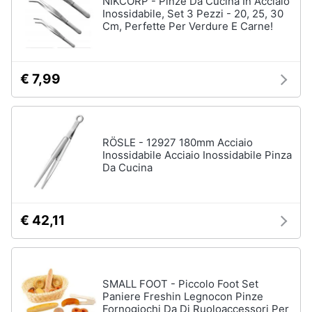
NIKCORP - Pinze Da Cucina In Acciaio
Inossidabile, Set 3 Pezzi - 20, 25, 30
Vedi
Cm, Perfette Per Verdure E Carne!
Animali
tutti
Motori
€ 7,99
In
bagno
Libri,
cd
Portabiancheria
e
Porta
RÖSLE - 12927 180mm Acciaio
dvd
asciugamani
Inossidabile Acciaio Inossidabile Pinza
Da Cucina
Asciugamani
Festività
Asciugamani
e
elettrici
ricorrenze
€ 42,11
Vedi
tutti
Promozioni
SMALL FOOT - Piccolo Foot Set
Servizi
Paniere Freshin Legnocon Pinze
Fornogiochi Da Di Ruoloaccessori Per