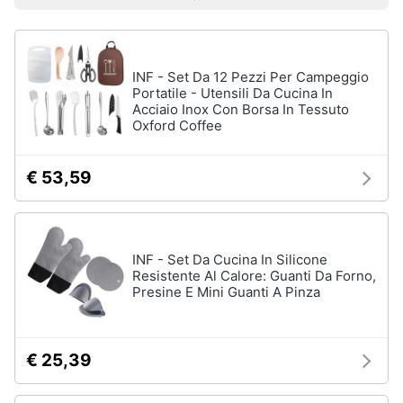
Vedi
Prezzo più basso
Prezzo più alto
Valutazioni
Smart
tutti
home
INF - Set Da 12 Pezzi Per Campeggio
Videogiochi
Tutto
Portatile - Utensili Da Cucina In
in
Acciaio Inox Con Borsa In Tessuto
ordine
Oxford Coffee
Audio
e
Cestino
musica
Portabiancheria
€ 53,59
Scolapiatti
Clima
Pattumiera
differenziata
INF - Set Da Cucina In Silicone
Arredo
Resistente Al Calore: Guanti Da Forno,
Vedi
Presine E Mini Guanti A Pinza
tutti
Brico
e
Giardinaggio
€ 25,39
Pulire
lavare
Salute
e