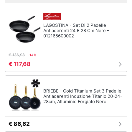
Vedi
Prezzo più basso
Prezzo più alto
Valutazioni
Smart
tutti
home
LAGOSTINA - Set Di 2 Padelle
Videogiochi
Tutto
Antiaderenti 24 E 28 Cm Nere -
in
012165600002
ordine
Audio
e
Cestino
musica
€ 136,98
-14%
Portabiancheria
€ 117,68
Scolapiatti
Clima
Pattumiera
differenziata
Arredo
BRIEBE - Gold Titanium Set 3 Padelle
Vedi
tutti
Antiaderenti Induzione Titanio 20-24-
28cm, Alluminio Forgiato Nero
Brico
e
Giardinaggio
Pulire
€ 86,62
lavare
Salute
e