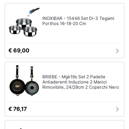
stirare
e
igiene
Scopa
INOXIBAR - 15446 Set Di-3 Tegami
Vaporella
Porthos 16-18-20 Cm
Beauty
Ferri
da
stiro
Giocattoli
Stendibiancheria
€ 69,00
Prima
Vedi
tutti
infanzia
BRIEBE - Mgk19s Set 2 Padelle
Fotografia
Antiaderenti Induzione 2 Manici
Rimovibile, 24/28cm 2 Coperchi Nero
A
tavola
Casalinghi
Posate
€ 76,17
Coltelli
Abbigliamento
Piatti
Sport
Bicchieri