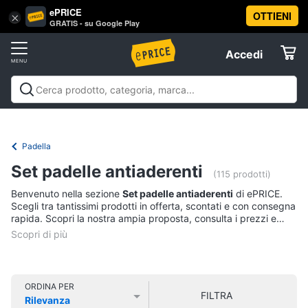
ePRICE
OTTIENI
Vai
×
Accedi
GRATIS - su Google Play
al
Registrati
menu
Accedi
Casalinghi
Offerte
In
Casalinghi
In cucina
Tutto in ordine
Pulire lavare e
cucina
Elettrodomestici
stirare
A tavola
In bagno
Offerte
Friggitrice
Padella
ad
Informatica
aria
Set padelle antiaderenti
(115 prodotti)
Bilancia
Benvenuto nella sezione
Set padelle antiaderenti
di ePRICE.
da
Telefonia
Scegli tra tantissimi prodotti in offerta, scontati e con consegna
cucina
rapida. Scopri la nostra ampia proposta, consulta i prezzi e
Pentola
acquista comodamente online.
Tv
a
pressione
e
Home
Montalatte
Cinema
elettrico
ORDINA PER
FILTRA
Rilevanza