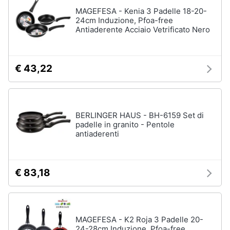
MAGEFESA - Kenia 3 Padelle 18-20-
Vedi
24cm Induzione, Pfoa-free
Animali
tutti
Antiaderente Acciaio Vetrificato Nero
Motori
In
€ 43,22
bagno
Libri,
cd
Portabiancheria
e
Porta
dvd
asciugamani
BERLINGER HAUS - BH-6159 Set di
padelle in granito - Pentole
Asciugamani
antiaderenti
Festività
Asciugamani
e
elettrici
ricorrenze
Vedi
€ 83,18
tutti
Promozioni
Servizi
MAGEFESA - K2 Roja 3 Padelle 20-
24-28cm Induzione, Pfoa-free