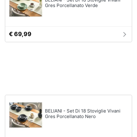
stirare
e
Gres Porcellanato Verde
igiene
Scopa
Vaporella
Beauty
Ferri
€ 69,99
da
stiro
Giocattoli
Stendibiancheria
Prima
Vedi
tutti
infanzia
Fotografia
A
tavola
Casalinghi
Posate
BELIANI - Set Di 18 Stoviglie Vivani
Coltelli
Gres Porcellanato Nero
Abbigliamento
Piatti
Sport
Bicchieri