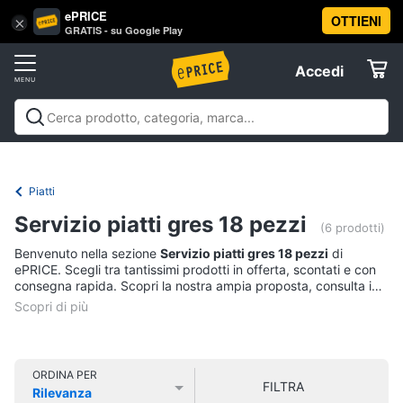
ePRICE
OTTIENI
Vai
×
Accedi
GRATIS - su Google Play
al
Registrati
menu
Accedi
Casalinghi
Offerte
In
Casalinghi
In cucina
Tutto in ordine
Pulire lavare e
cucina
Elettrodomestici
stirare
A tavola
In bagno
Offerte
Friggitrice
Piatti
ad
Informatica
aria
Servizio piatti gres 18 pezzi
(6 prodotti)
Bilancia
Benvenuto nella sezione
Servizio piatti gres 18 pezzi
di
da
Telefonia
ePRICE. Scegli tra tantissimi prodotti in offerta, scontati e con
cucina
consegna rapida. Scopri la nostra ampia proposta, consulta i
Pentola
prezzi e acquista comodamente online.
Tv
a
pressione
e
Home
Montalatte
Cinema
elettrico
ORDINA PER
FILTRA
Rilevanza