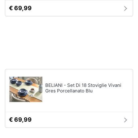
€ 69,99
Vedi
Animali
tutti
Motori
In
bagno
Libri,
cd
Portabiancheria
e
Porta
dvd
asciugamani
Asciugamani
Festività
BELIANI - Set Di 18 Stoviglie Vivani
Asciugamani
e
Gres Porcellanato Blu
elettrici
ricorrenze
Vedi
tutti
Promozioni
€ 69,99
Servizi