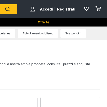
Accedi
|
Registrati
Offerte
ontagna
Abbigliamento ciclismo
Scarponcini
Sport di squadra
Scarpe da calcio
Pallone da calcio
opri la nostra ampia proposta, consulta i prezzi e acquista
Palla da basket
Palla
Vedi tutti