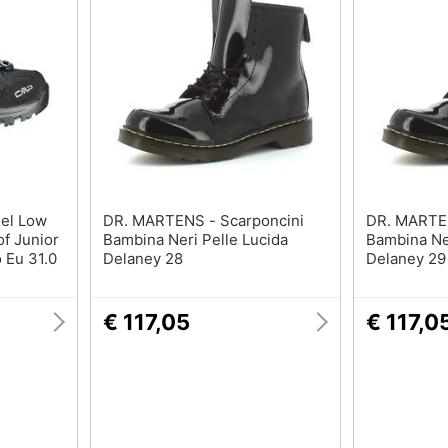
DR. MARTENS - Scarponcini
DR. MARTENS - Sca
f Junior
Bambina Neri Pelle Lucida
Bambina Ner
o Eu 31.0
Delaney 28
Delaney 29
€ 117,05
€ 117,0