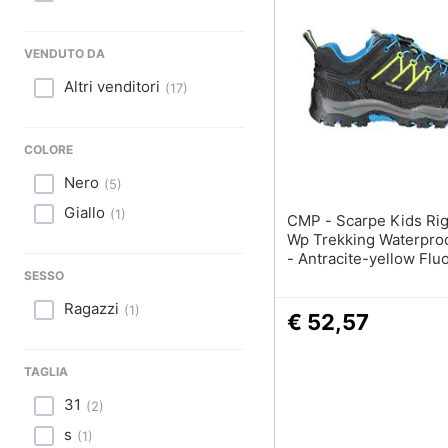
Sport
Animali
VENDUTO DA
Altri venditori
(
17
)
Motori
Libri, cd e dvd
COLORE
Nero
Festività e ricorrenze
(
5
)
Giallo
(
1
)
CMP - Scarpe Kids Rigel Low
Promozioni
Wp Trekking Waterproo
- Antracite-yellow Flu
SESSO
Ragazzi
(
1
)
€ 52,57
TAGLIA
31
(
2
)
s
(
1
)