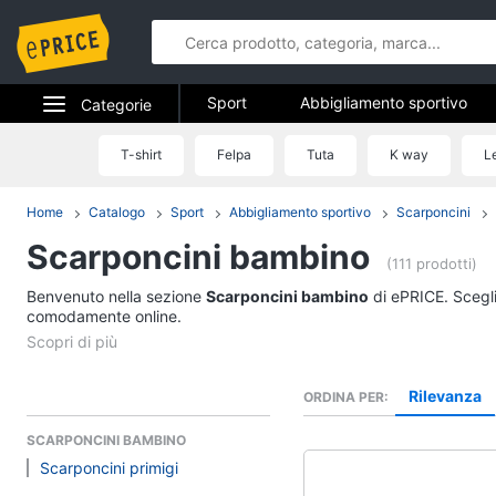
Sport
Abbigliamento sportivo
Categorie
Fitness e palestra
Campeggio
Elettrodomestici
T-shirt
Felpa
Tuta
K way
L
Sport
Informatica
Home
Catalogo
Sport
Abbigliamento sportivo
Scarponcini
Abbigliamento sport
Scarponcini bambino
Telefonia
T-shirt
(111 prodotti)
Felpa
Benvenuto nella sezione
Tv e Home Cinema
Scarponcini bambino
di ePRICE. Scegli
Tuta
comodamente online.
Smart home
Scarpe nike
Vedi tutti
Videogiochi
Rilevanza
ORDINA PER
SCARPONCINI BAMBINO
Audio e musica
Fitness e palestra
Scarponcini primigi