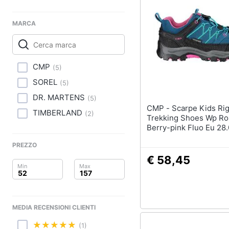
Clima
Tapis roulant
Cronometro
Arredo
MARCA
Tapis roulant elettrico
Magnesio supremo
Brico e Giardinaggio
Vedi tutti
CMP
(
5
)
Salute e igiene
SOREL
(
5
)
Beauty
DR. MARTENS
(
5
)
CMP - Scarpe Kids Rigel Low
TIMBERLAND
(
2
)
Giocattoli
Trekking Shoes Wp Ro
Berry-pink Fluo Eu 28.
Prima infanzia
PREZZO
€ 58,45
Fotografia
Casalinghi
Abbigliamento
MEDIA RECENSIONI CLIENTI
(1)