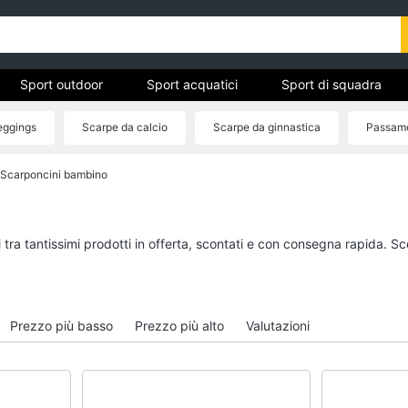
Sport outdoor
Sport acquatici
Sport di squadra
eggings
Scarpe da calcio
Scarpe da ginnastica
Passam
Scarponcini bambino
ivo
Sport outdoor
Sport acquatici
Mountain bike
Kayak
Bici elettrica
Canne da pesca
 tra tantissimi prodotti in offerta, scontati e con consegna rapida. Sc
Sci
Salvagente
Borraccia
Canoa
Vedi tutti
Vedi tutti
Prezzo più basso
Prezzo più alto
Valutazioni
Campeggio