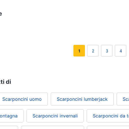
e
1
2
3
4
ti di
Scarponcini uomo
Scarponcini lumberjack
Sc
montagna
Scarponcini invernali
Scarponcini da t