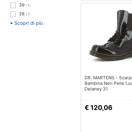
39
(
1
)
38
(
1
)
Scopri di più
DR. MARTENS - Scarponcini
Bambina Neri Pelle Lu
Delaney 31
€ 120,06