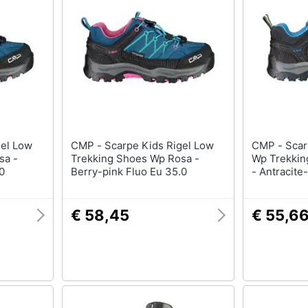
Barbecue
Borraccia
Torcia
Borraccia termica
Vedi tutti
CMP - Scarpe Kids Rigel Low
CMP - Scarpe Kids Rigel Low
sa -
Trekking Shoes Wp Rosa -
Wp Trekkin
0
Berry-pink Fluo Eu 35.0
- Antracite
€ 58,45
€ 55,6