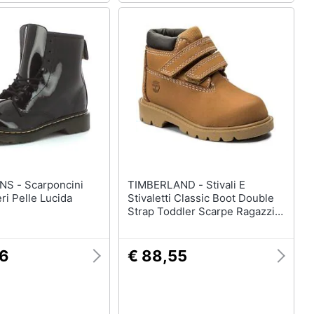
rponcini
TIMBERLAND - Stivali E
i Pelle Lucida
Stivaletti Classic Boot Double
Strap Toddler Scarpe Ragazzi
Eu 28
06
€ 88,55