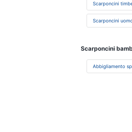
Scarponcini timb
Scarponcini uomo
Scarponcini bambi
Abbigliamento sp