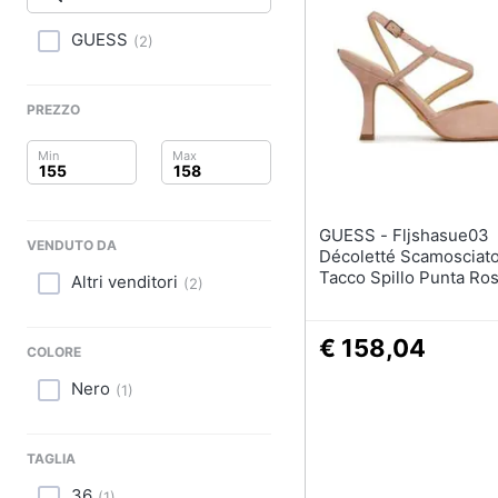
Clima
Sigaretta elettronica
Borse
GUESS
(
2
)
Arredo
Occhiali da vista
Occhiali da sole
Brico e Giardinaggio
PREZZO
Vedi tutti
Salute e igiene
Beauty
GUESS - Fljshasue03
VENDUTO DA
Giocattoli
Décoletté Scamosciat
Tacco Spillo Punta Ro
Altri venditori
(
2
)
Prima infanzia
€ 158,04
Fotografia
COLORE
Nero
(
1
)
Casalinghi
Abbigliamento
TAGLIA
36
(
1
)