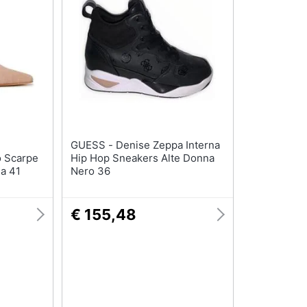
T-shirt
Apple Watch
Felpa
Smartwatch
Tuta
Orologi uomo
Pantaloni
Orologi donna
Vedi tutti
Vedi tutti
GUESS - Denise Zeppa Interna
o Scarpe
Hip Hop Sneakers Alte Donna
sa 41
Nero 36
€ 155,48