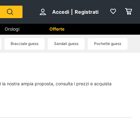
Accedi
|
Registrati
Orologi
Offerte
Bracciale guess
Sandali guess
Pochette guess
Scarpe
Sneakers
Scarpe nike
i la nostra ampia proposta, consulta i prezzi e acquista
Anfibi
Ciabatte
Vedi tutti
Gioielli