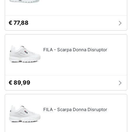
neonati
e
igiene
Copertina
neonato
€ 77,88
Beauty
Vedi
tutti
Giocattoli
FILA - Scarpa Donna Disruptor
Prima
Scarpe
infanzia
Sneakers
Scarpe
Fotografia
nike
€ 89,99
Anfibi
Casalinghi
Ciabatte
FILA - Scarpa Donna Disruptor
Vedi
Abbigliamento
tutti
Sport