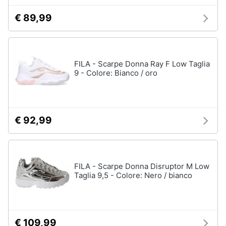
Accessori
€ 89,99
Animali
Sigaretta
elettronica
Motori
Borse
FILA - Scarpe Donna Ray F Low Taglia
Occhiali
9 - Colore: Bianco / oro
da
Libri,
vista
cd
e
Occhiali
da
dvd
sole
€ 92,99
Vedi
Festività
tutti
e
ricorrenze
FILA - Scarpe Donna Disruptor M Low
Taglia 9,5 - Colore: Nero / bianco
Promozioni
Vestiari
T-
shirt
Servizi
€ 109,99
Felpa