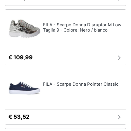
Assistenza
Tuta
clienti
Pantaloni
FILA - Scarpe Donna Disruptor M Low
Esci
Vedi
Taglia 9 - Colore: Nero / bianco
tutti
Orologi
€ 109,99
Apple
Watch
Smartwatch
FILA - Scarpe Donna Pointer Classic
Orologi
uomo
Orologi
donna
€ 53,52
Vedi
tutti