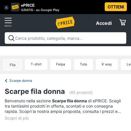
ePRICE
OTTIENI
Vai
×
Accedi
GRATIS - su Google Play
al
Registrati
menu
Accedi
Abbigliamento
Offerte
Donna
Abbigliamento
Donna
Uomo
Bambino
Scarpe
Accessori
Vest
Elettrodomestici
Intimo
donna
T-shirt
Felpa
Tuta
K way
Le
Fila
Top
Informatica
Cappotto
Scarpe donna
donna
Telefonia
Scarpe fila donna
Felpa
(65 prodotti)
donna
Tv
Benvenuto nella sezione
Scarpe fila donna
di ePRICE. Scegli
tra tantissimi prodotti in offerta, scontati e con consegna
Vedi
e
rapida. Scopri la nostra ampia proposta, consulta i prezzi e
tutti
Home
acquista comodamente online.
Cinema