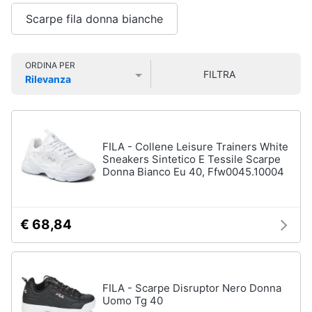
Smart
Uomo
Scarpe fila donna bianche
home
Felpa
uomo
Videogiochi
Cravatta
ORDINA PER
FILTRA
Rilevanza
Piumino
Prezzo più basso
Prezzo più alto
Valutazioni
uomo
Audio
e
Giacca
musica
uomo
FILA - Collene Leisure Trainers White
Vedi
Sneakers Sintetico E Tessile Scarpe
Clima
tutti
Donna Bianco Eu 40, Ffw0045.10004
Arredo
€ 68,84
Bambino
Brico
Scarpe
e
bambino
Giardinaggio
Sandali
FILA - Scarpe Disruptor Nero Donna
bambina
Uomo Tg 40
Salute
Vestiti