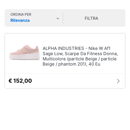
Smart
Sport
home
outdoor
ORDINA PER
FILTRA
Mountain
Rilevanza
bike
Videogiochi
Prezzo più basso
Prezzo più alto
Valutazioni
Bici
elettrica
Audio
Sci
e
ALPHA INDUSTRIES - Nike W Af1
musica
Sage Low, Scarpe Da Fitness Donna,
Borraccia
Multicolore (particle Beige / particle
Beige / phantom 201), 40 Eu
Vedi
Clima
tutti
€ 152,00
Arredo
Sport
acquatici
Brico
e
Kayak
Giardinaggio
Canne
da
pesca
Salute