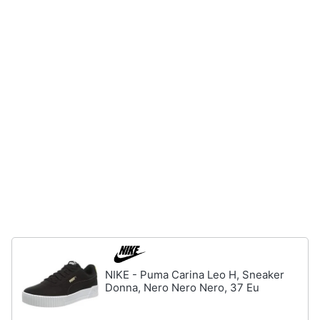
Salvagente
e
igiene
Canoa
Vedi
Beauty
tutti
Giocattoli
Sport
Prima
di
squadra
infanzia
Scarpe
da
Fotografia
calcio
Pallone
da
Casalinghi
calcio
Palla
Abbigliamento
NIKE - Puma Carina Leo H, Sneaker
da
Donna, Nero Nero Nero, 37 Eu
basket
Sport
Palla