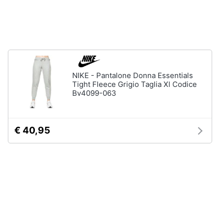
Assistenza
clienti
Campeggio
Barbecue
Esci
Borraccia
Torcia
NIKE - Pantalone Donna Essentials
Borraccia
termica
Tight Fleece Grigio Taglia Xl Codice
Bv4099-063
Vedi
tutti
€ 40,95