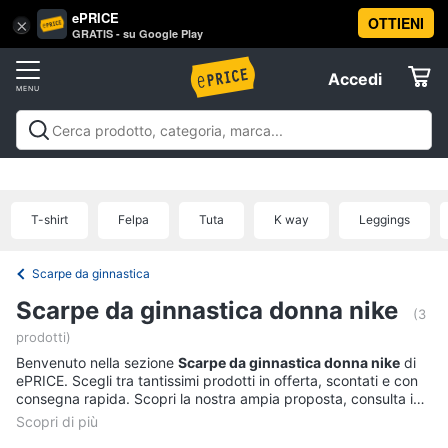
ePRICE
OTTIENI
Vai
×
Accedi
GRATIS - su Google Play
al
Registrati
menu
Accedi
Sport
Offerte
Abbigliamento
Sport
Abbigliamento sportivo
Sport outdoor
Sport
sportivo
Elettrodomestici
acquatici
Sport di squadra
Fitness e
T-
palestra
Campeggio
Offerte
T-shirt
Felpa
Tuta
K way
Leggings
shirt
Informatica
Felpa
Scarpe da ginnastica
Tuta
Telefonia
Scarpe da ginnastica donna nike
Scarpe
(3
nike
prodotti)
Tv
Benvenuto nella sezione
Scarpe da ginnastica donna nike
di
Vedi
e
ePRICE. Scegli tra tantissimi prodotti in offerta, scontati e con
tutti
Home
consegna rapida. Scopri la nostra ampia proposta, consulta i
Cinema
prezzi e acquista comodamente online.