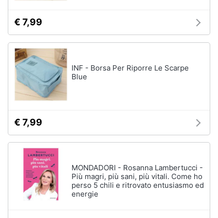
Salvagente
e
igiene
€ 7,99
Canoa
Vedi
Beauty
tutti
INF - Borsa Per Riporre Le Scarpe
Giocattoli
Blue
Sport
Prima
di
squadra
infanzia
Scarpe
€ 7,99
da
Fotografia
calcio
Pallone
da
Casalinghi
MONDADORI - Rosanna Lambertucci -
calcio
Più magri, più sani, più vitali. Come ho
Palla
perso 5 chili e ritrovato entusiasmo ed
Abbigliamento
da
energie
basket
Sport
Palla