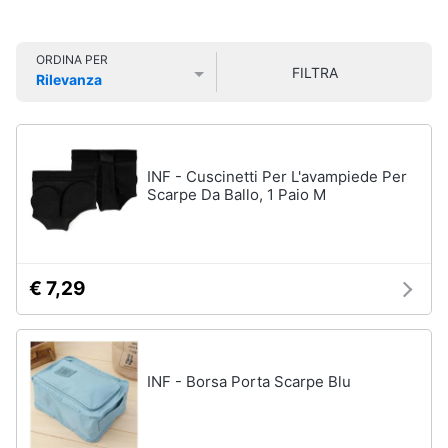
Smart
Sport
home
outdoor
ORDINA PER
Mountain
FILTRA
Rilevanza
bike
Videogiochi
Prezzo più basso
Prezzo più alto
Valutazioni
Bici
elettrica
Audio
Sci
e
INF - Cuscinetti Per L'avampiede Per
musica
Borraccia
Scarpe Da Ballo, 1 Paio M
Vedi
Clima
tutti
€ 7,29
Arredo
Sport
acquatici
Brico
e
Kayak
INF - Borsa Porta Scarpe Blu
Giardinaggio
Canne
da
pesca
Salute