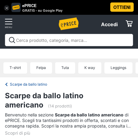
ePRICE
OTTIENI
Vai
×
Accedi
GRATIS - su Google Play
al
Registrati
menu
Accedi
Sport
Offerte
Abbigliamento
Sport
Abbigliamento sportivo
Sport outdoor
Sport
sportivo
Elettrodomestici
acquatici
Sport di squadra
Fitness e
T-
palestra
Campeggio
Offerte
T-shirt
Felpa
Tuta
K way
Leggings
shirt
Informatica
Felpa
Scarpe da ballo latino
Tuta
Telefonia
Scarpe da ballo latino
Scarpe
nike
americano
Tv
(14 prodotti)
Vedi
e
Benvenuto nella sezione
Scarpe da ballo latino americano
di
tutti
Home
ePRICE. Scegli tra tantissimi prodotti in offerta, scontati e con
Cinema
consegna rapida. Scopri la nostra ampia proposta, consulta i
prezzi e acquista comodamente online.