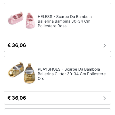
Assistenza
clienti
Campeggio
HELESS - Scarpe Da Bambola
Barbecue
Ballerina Bambina 30-34 Cm
Esci
Borraccia
Poliestere Rosa
Torcia
Borraccia
termica
€ 36,06
Vedi
tutti
PLAYSHOES - Scarpe Da Bambola
Ballerina Glitter 30-34 Cm Poliestere
Oro
€ 36,06