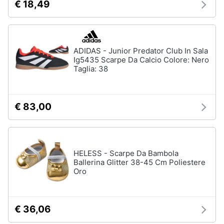
€ 18,49
Vedi
Animali
tutti
Motori
ADIDAS - Junior Predator Club In Sala
Ig5435 Scarpe Da Calcio Colore: Nero
Fitness
Taglia: 38
e
Libri,
palestra
cd
e
Tapis
roulant
€ 83,00
dvd
Cronometro
Tapis
Festività
roulant
e
elettrico
HELESS - Scarpe Da Bambola
ricorrenze
Ballerina Glitter 38-45 Cm Poliestere
Magnesio
Oro
supremo
Promozioni
Vedi
tutti
Servizi
€ 36,06