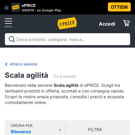
ePRICE
OTTIENI
Vai
×
Accedi
GRATIS - su Google Play
al
Registrati
menu
Accedi
Sport
Offerte
Abbigliamento
Sport
Abbigliamento sportivo
Sport outdoor
Sport
sportivo
Elettrodomestici
acquatici
Sport di squadra
Fitness e
T-
palestra
Campeggio
Offerte
Attrezzi palestra
shirt
Informatica
Scala agilità
Felpa
(14 prodotti)
Tuta
Benvenuto nella sezione
Scala agilità
di ePRICE. Scegli tra
Telefonia
tantissimi prodotti in offerta, scontati e con consegna rapida.
Scarpe
Scopri la nostra ampia proposta, consulta i prezzi e acquista
nike
comodamente online.
Tv
Vedi
e
tutti
Home
Cinema
ORDINA PER
FILTRA
Rilevanza