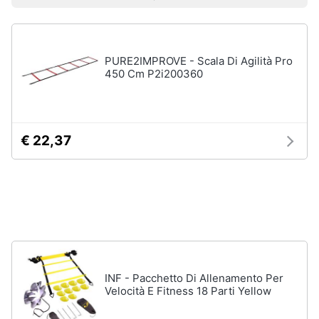
Prezzo più basso
Prezzo più alto
Valutazioni
Smart
Sport
home
outdoor
Mountain
bike
PURE2IMPROVE - Scala Di Agilità Pro
Videogiochi
450 Cm P2i200360
Bici
elettrica
Audio
Sci
e
musica
Borraccia
€ 22,37
Vedi
Clima
tutti
Arredo
Sport
acquatici
Brico
e
Kayak
Giardinaggio
INF - Pacchetto Di Allenamento Per
Canne
Velocità E Fitness 18 Parti Yellow
da
pesca
Salute