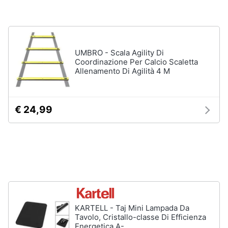
Vedi
Animali
tutti
Motori
UMBRO - Scala Agility Di
Coordinazione Per Calcio Scaletta
Fitness
Allenamento Di Agilità 4 M
e
Libri,
palestra
cd
e
Tapis
roulant
dvd
€ 24,99
Cronometro
Tapis
Festività
roulant
e
elettrico
ricorrenze
Magnesio
supremo
Promozioni
Vedi
tutti
KARTELL - Taj Mini Lampada Da
Servizi
Tavolo, Cristallo-classe Di Efficienza
Energetica A-