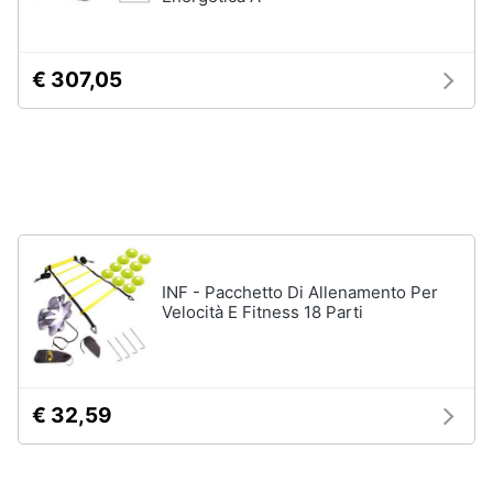
Assistenza
clienti
Campeggio
Barbecue
€ 307,05
Esci
Borraccia
Torcia
Borraccia
termica
Vedi
tutti
INF - Pacchetto Di Allenamento Per
Velocità E Fitness 18 Parti
€ 32,59