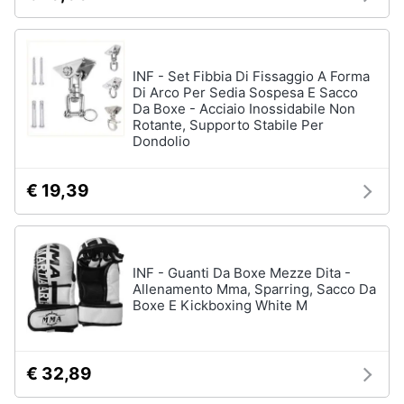
Assistenza
clienti
Campeggio
Barbecue
INF - Set Fibbia Di Fissaggio A Forma
Esci
Borraccia
Di Arco Per Sedia Sospesa E Sacco
Da Boxe - Acciaio Inossidabile Non
Torcia
Rotante, Supporto Stabile Per
Borraccia
Dondolio
termica
€ 19,39
Vedi
tutti
INF - Guanti Da Boxe Mezze Dita -
Allenamento Mma, Sparring, Sacco Da
Boxe E Kickboxing White M
€ 32,89