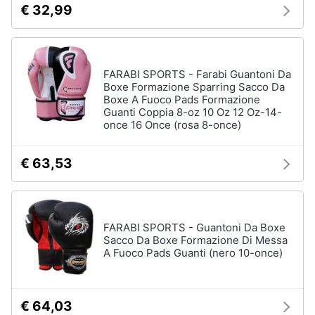
€ 32,99
Salvagente
e
igiene
Canoa
Vedi
Beauty
tutti
FARABI SPORTS - Farabi Guantoni Da
Boxe Formazione Sparring Sacco Da
Boxe A Fuoco Pads Formazione
Giocattoli
Guanti Coppia 8-oz 10 Oz 12 Oz-14-
once 16 Once (rosa 8-once)
Sport
Prima
di
squadra
infanzia
€ 63,53
Scarpe
da
Fotografia
calcio
Pallone
FARABI SPORTS - Guantoni Da Boxe
da
Casalinghi
Sacco Da Boxe Formazione Di Messa
calcio
A Fuoco Pads Guanti (nero 10-once)
Palla
Abbigliamento
da
basket
€ 64,03
Sport
Palla