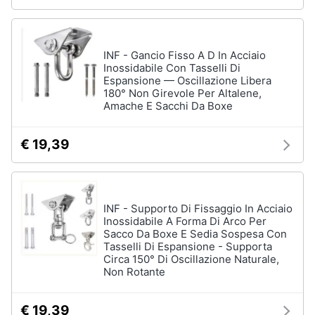
Vedi
Animali
tutti
INF - Gancio Fisso A D In Acciaio
Motori
Inossidabile Con Tasselli Di
Espansione — Oscillazione Libera
Fitness
180° Non Girevole Per Altalene,
e
Libri,
Amache E Sacchi Da Boxe
palestra
cd
e
Tapis
€ 19,39
roulant
dvd
Cronometro
Tapis
Festività
roulant
e
INF - Supporto Di Fissaggio In Acciaio
elettrico
ricorrenze
Inossidabile A Forma Di Arco Per
Magnesio
Sacco Da Boxe E Sedia Sospesa Con
supremo
Tasselli Di Espansione - Supporta
Promozioni
Circa 150° Di Oscillazione Naturale,
Vedi
Non Rotante
tutti
Servizi
€ 19,39