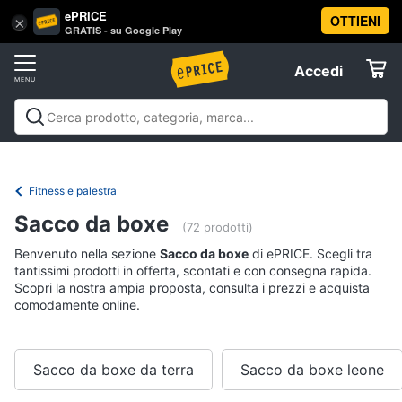
ePRICE
OTTIENI
Vai
×
Accedi
GRATIS - su Google Play
al
Registrati
menu
Accedi
Sport
Offerte
Abbigliamento
Sport
Abbigliamento sportivo
Sport outdoor
Sport
sportivo
Elettrodomestici
acquatici
Sport di squadra
Fitness e
T-
palestra
Campeggio
Offerte
Fitness e palestra
shirt
Informatica
Sacco da boxe
Felpa
(72 prodotti)
Tuta
Benvenuto nella sezione
Sacco da boxe
di ePRICE. Scegli tra
Telefonia
tantissimi prodotti in offerta, scontati e con consegna rapida.
Scarpe
Scopri la nostra ampia proposta, consulta i prezzi e acquista
nike
comodamente online.
Tv
Vedi
e
tutti
Home
Cinema
Sacco da boxe da terra
Sacco da boxe leone