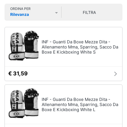
Smart
Sport
ORDINA PER
home
outdoor
FILTRA
Rilevanza
Mountain
Prezzo più basso
Prezzo più alto
Valutazioni
bike
Videogiochi
Bici
elettrica
Audio
INF - Guanti Da Boxe Mezze Dita -
Sci
e
Allenamento Mma, Sparring, Sacco Da
Boxe E Kickboxing White S
musica
Borraccia
Vedi
Clima
tutti
€ 31,59
Arredo
Sport
acquatici
Brico
INF - Guanti Da Boxe Mezze Dita -
e
Allenamento Mma, Sparring, Sacco Da
Kayak
Boxe E Kickboxing White L
Giardinaggio
Canne
da
pesca
Salute