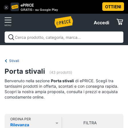
ePRICE
OTTIENI
Vai
×
Accedi
GRATIS - su Google Play
al
Registrati
menu
Accedi
Abbigliamento
Offerte
Donna
Abbigliamento
Donna
Uomo
Bambino
Scarpe
Accessori
Vest
Elettrodomestici
Intimo
donna
Stivali
Top
Informatica
Porta stivali
(43 prodotti)
Cappotto
donna
Benvenuto nella sezione
Porta stivali
di ePRICE. Scegli tra
Telefonia
tantissimi prodotti in offerta, scontati e con consegna rapida.
Felpa
Scopri la nostra ampia proposta, consulta i prezzi e acquista
donna
comodamente online.
Tv
Vedi
e
tutti
Home
Cinema
ORDINA PER
FILTRA
Rilevanza