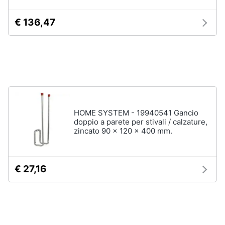
neonati
e
igiene
€ 136,47
Copertina
neonato
Beauty
Vedi
tutti
Giocattoli
Prima
Scarpe
infanzia
HOME SYSTEM - 19940541 Gancio
Sneakers
doppio a parete per stivali / calzature,
Scarpe
zincato 90 x 120 x 400 mm.
Fotografia
nike
Anfibi
Casalinghi
€ 27,16
Ciabatte
Vedi
Abbigliamento
tutti
Sport