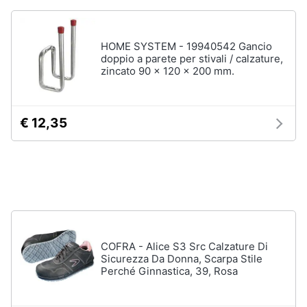
Accessori
Animali
Sigaretta
HOME SYSTEM - 19940542 Gancio
elettronica
doppio a parete per stivali / calzature,
Motori
Borse
zincato 90 x 120 x 200 mm.
Occhiali
da
Libri,
vista
cd
€ 12,35
e
Occhiali
da
dvd
sole
Vedi
Festività
tutti
e
ricorrenze
COFRA - Alice S3 Src Calzature Di
Promozioni
Vestiari
Sicurezza Da Donna, Scarpa Stile
Perché Ginnastica, 39, Rosa
T-
shirt
Servizi
Felpa