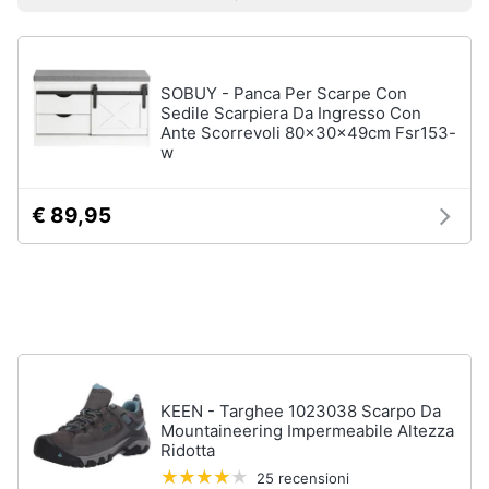
Prezzo più basso
Prezzo più alto
Valutazioni
Smart
Uomo
home
Felpa
uomo
SOBUY - Panca Per Scarpe Con
Videogiochi
Cravatta
Sedile Scarpiera Da Ingresso Con
Ante Scorrevoli 80x30x49cm Fsr153-
Piumino
uomo
w
Audio
e
Giacca
musica
uomo
€ 89,95
Vedi
Clima
tutti
Arredo
Bambino
Brico
Scarpe
e
bambino
KEEN - Targhee 1023038 Scarpo Da
Giardinaggio
Mountaineering Impermeabile Altezza
Sandali
Ridotta
bambina
25 recensioni
Salute
Vestiti