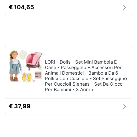
Assistenza
€ 104,65
Tuta
clienti
Pantaloni
Esci
Vedi
tutti
Orologi
LORI - Dolls - Set Mini Bambola E
Cane - Passeggino E Accessori Per
Apple
Watch
Animali Domestici - Bambola Da 6
Pollici Con Cucciolo - Set Passeggino
Smartwatch
Per Cuccioli Sienaas - Set Da Gioco
Per Bambini - 3 Anni +
Orologi
uomo
Orologi
€ 37,99
donna
Vedi
tutti