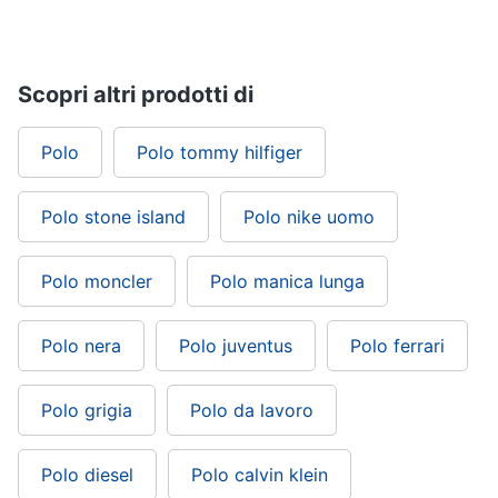
Gioielli
Anelli
Scopri altri prodotti di
Orecchini
Polo
Polo tommy hilfiger
Cavigliera
Collane
Polo stone island
Polo nike uomo
Vedi
tutti
Polo moncler
Polo manica lunga
Polo nera
Polo juventus
Polo ferrari
Polo grigia
Polo da lavoro
Polo diesel
Polo calvin klein