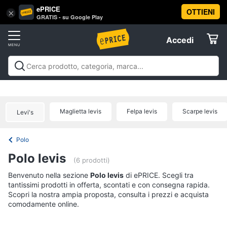
ePRICE
OTTIENI
Vai
×
Accedi
GRATIS - su Google Play
al
Registrati
menu
Accedi
Abbigliamento
Offerte
Donna
Abbigliamento
Donna
Uomo
Bambino
Scarpe
Accessori
Vest
Elettrodomestici
Intimo
donna
Maglietta levis
Felpa levis
Scarpe levis
Levi's
Top
Informatica
Cappotto
Polo
donna
Telefonia
Polo levis
Felpa
(6 prodotti)
donna
Tv
Benvenuto nella sezione
Polo levis
di ePRICE. Scegli tra
Vedi
tantissimi prodotti in offerta, scontati e con consegna rapida.
e
tutti
Scopri la nostra ampia proposta, consulta i prezzi e acquista
Home
comodamente online.
Cinema