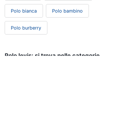
Polo bianca
Polo bambino
Polo burberry
Polo levis: si trova nelle categorie
Vestiari
Abbigliamento
ePRICE ti serve
ePRICE