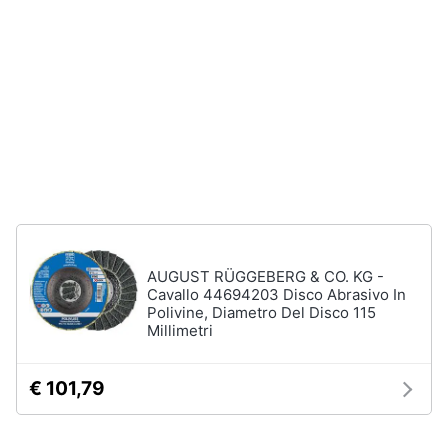
neonati
e
igiene
Copertina
neonato
Beauty
Vedi
tutti
Giocattoli
Prima
Scarpe
infanzia
Sneakers
Scarpe
Fotografia
AUGUST RÜGGEBERG & CO. KG -
nike
Cavallo 44694203 Disco Abrasivo In
Anfibi
Polivine, Diametro Del Disco 115
Casalinghi
Millimetri
Ciabatte
Vedi
Abbigliamento
€ 101,79
tutti
Sport