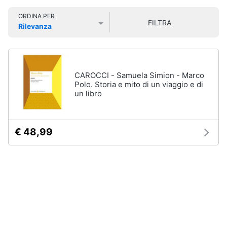
Smart
Uomo
ORDINA PER
home
FILTRA
Felpa
Rilevanza
uomo
Prezzo più basso
Prezzo più alto
Valutazioni
Videogiochi
Cravatta
Piumino
uomo
Audio
CAROCCI - Samuela Simion - Marco
e
Polo. Storia e mito di un viaggio e di
Giacca
musica
un libro
uomo
Vedi
Clima
tutti
€ 48,99
Arredo
Bambino
Brico
Scarpe
e
bambino
Giardinaggio
Sandali
bambina
Salute
Vestiti