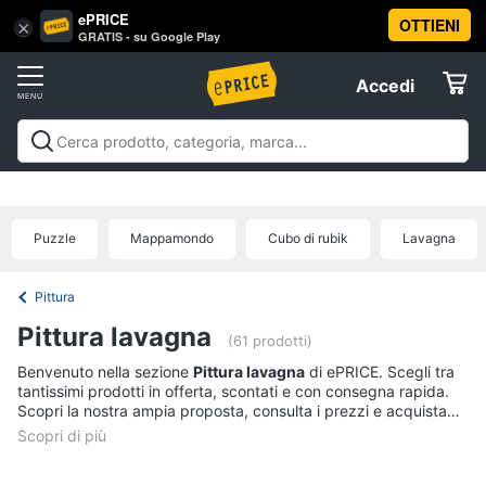
ePRICE
OTTIENI
Vai
×
Accedi
GRATIS - su Google Play
al
Registrati
menu
Accedi
Giocattoli
Offerte
Barbie,
Giocattoli
Barbie, bambole e peluche
Personaggi,
bambole
Elettrodomestici
supereroi e action figures
Veicoli, cavalcabili e
e
radiocomandati
Mattoncini e costruzioni
Giochi da
peluche
Puzzle
Mappamondo
Cubo di rubik
Lavagna
giardino e da spiaggia
Giochi di società e da
Informatica
Barbie
tavolo
Giochi educativi e creativi
Giochi prima
infanzia
Giochi di imitazione e armi giocattolo
Mobilità
Principesse
Pittura
Disney
e sport
Offerte
Telefonia
Pittura lavagna
Bambola
(61 prodotti)
Bambole
Benvenuto nella sezione
Pittura lavagna
di ePRICE. Scegli tra
Tv
Reborn
tantissimi prodotti in offerta, scontati e con consegna rapida.
e
Scopri la nostra ampia proposta, consulta i prezzi e acquista
Home
comodamente online.
Vedi
Cinema
tutti