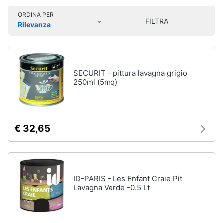
Smart
ORDINA PER
home
FILTRA
Rilevanza
Personaggi,
supereroi
Prezzo più basso
Prezzo più alto
Valutazioni
e
Videogiochi
action
figures
Audio
SECURIT - pittura lavagna grigio
Thanos
e
250ml (5mq)
Peppa
musica
Pig
Harry
Clima
Potter
€ 32,65
Spider-
Man
Arredo
Vedi
tutti
Brico
ID-PARIS - Les Enfant Craie Pit
e
Lavagna Verde -0.5 Lt
Giardinaggio
Veicoli,
Salute
cavalcabili