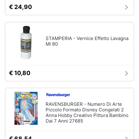
e
e
€ 24,90
radiocomandati
igiene
Drone
Macchinine
Beauty
Robot
STAMPERIA - Vernice Effetto Lavagna
giocattolo
Ml 80
Giocattoli
Modellini
Prima
Vedi
tutti
infanzia
€ 10,80
Fotografia
Mattoncini
e
Casalinghi
RAVENSBURGER - Numero Di Arte
costruzioni
Piccolo Formato Disney Congelati 2
Lego
Anna Hobby Creativo Pittura Bambino
Abbigliamento
Dai 7 Anni 27685
Geomag
Mattoncini
Sport
€ 68,54