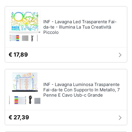
Vedi
tutti
INF - Lavagna Led Trasparente Fai-
da-te - Illumina La Tua Creatività
Piccolo
Mobilità
e
sport
€ 17,89
Monopattino
elettrico
Bici
elettrica
Skateboard
INF - Lavagna Luminosa Trasparente
Fai-da-te Con Supporto In Metallo, 7
Bicicletta
Penne E Cavo Usb-c Grande
Vedi
tutti
€ 27,39