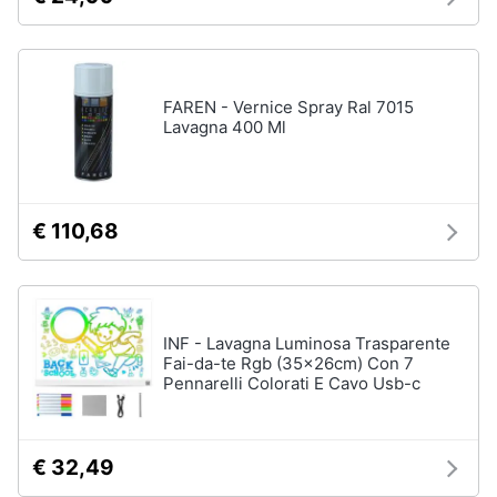
Carillon
Peluche
Palestrina
FAREN - Vernice Spray Ral 7015
Lavagna 400 Ml
Vedi
tutti
€ 110,68
Giochi
di
imitazione
e
armi
giocattolo
INF - Lavagna Luminosa Trasparente
Fai-da-te Rgb (35x26cm) Con 7
Nerf
Pennarelli Colorati E Cavo Usb-c
Arco
Freccette
Nerf
€ 32,49
fortnite