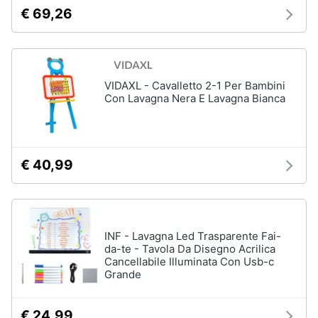
€ 69,26
Giochi
educativi
e
creativi
VIDAXL - Cavalletto 2-1 Per Bambini
Con Lavagna Nera E Lavagna Bianca
Puzzle
Mappamondo
Geomag
€ 40,99
Mattoncini
Vedi
tutti
INF - Lavagna Led Trasparente Fai-
da-te - Tavola Da Disegno Acrilica
Cancellabile Illuminata Con Usb-c
Giochi
Grande
prima
infanzia
Bambola
€ 24,99