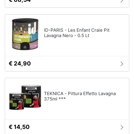
Chiodini
gioco
Animali
Vedi
tutti
Motori
ID-PARIS - Les Enfant Craie Pit
Lavagna Nero - 0.5 Lt
Libri,
Giochi
cd
da
e
giardino
€ 24,90
dvd
e
da
spiaggia
Festività
Kayak
e
Palloncini
ricorrenze
TEKNICA - Pittura Effetto Lavagna
375ml ***
Pallone
da
Promozioni
calcio
Palla
Servizi
da
€ 14,50
basket