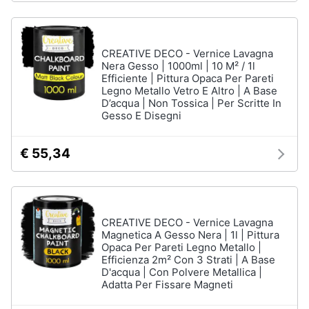
Assistenza
Vedi
clienti
tutti
CREATIVE DECO - Vernice Lavagna
Esci
Nera Gesso | 1000ml | 10 M² / 1l
Efficiente | Pittura Opaca Per Pareti
Giochi
Legno Metallo Vetro E Altro | A Base
di
D’acqua | Non Tossica | Per Scritte In
società
Gesso E Disegni
e
da
tavolo
€ 55,34
Giochi
per
Natale
Scacchi
CREATIVE DECO - Vernice Lavagna
Bowling
Magnetica A Gesso Nera | 1l | Pittura
Carte
Opaca Per Pareti Legno Metallo |
pokemon
Efficienza 2m² Con 3 Strati | A Base
D'acqua | Con Polvere Metallica |
Adatta Per Fissare Magneti
Vedi
tutti