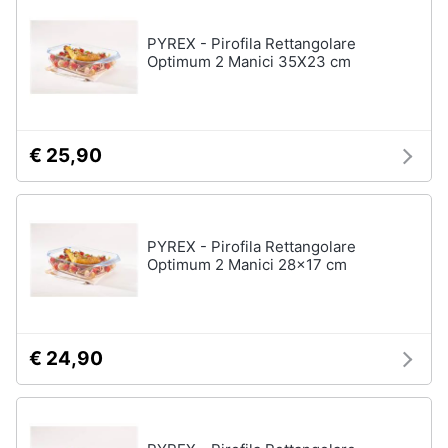
stirare
e
igiene
Scopa
PYREX - Pirofila Rettangolare
Optimum 2 Manici 35X23 cm
Vaporella
Beauty
Ferri
da
stiro
Giocattoli
€ 25,90
Stendibiancheria
Prima
Vedi
tutti
infanzia
PYREX - Pirofila Rettangolare
Optimum 2 Manici 28x17 cm
Fotografia
A
tavola
Casalinghi
Posate
€ 24,90
Coltelli
Abbigliamento
Piatti
Sport
Bicchieri