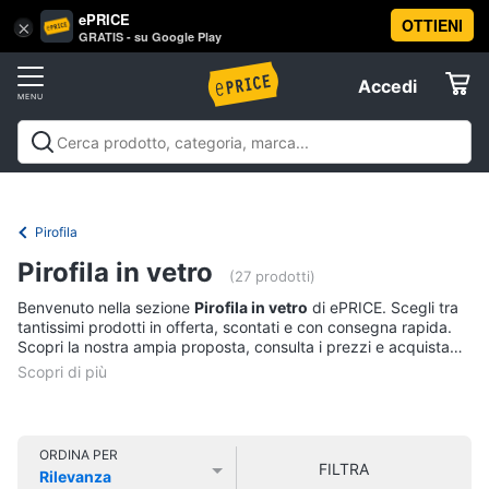
ePRICE
OTTIENI
Vai
×
Accedi
GRATIS - su Google Play
al
Registrati
menu
Accedi
Casalinghi
Offerte
In
Casalinghi
In cucina
Tutto in ordine
Pulire lavare e
cucina
Elettrodomestici
stirare
A tavola
In bagno
Offerte
Friggitrice
Pirofila
ad
Informatica
aria
Pirofila in vetro
(27 prodotti)
Bilancia
Benvenuto nella sezione
Pirofila in vetro
di ePRICE. Scegli tra
da
Telefonia
tantissimi prodotti in offerta, scontati e con consegna rapida.
cucina
Scopri la nostra ampia proposta, consulta i prezzi e acquista
Pentola
comodamente online.
Tv
a
pressione
e
Home
Montalatte
Cinema
elettrico
ORDINA PER
FILTRA
Rilevanza