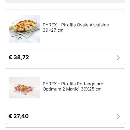
Vedi
Prezzo più basso
Prezzo più alto
Valutazioni
Smart
tutti
home
PYREX - Pirofila Ovale Arcuisine
Videogiochi
Tutto
39x27 cm
in
ordine
Audio
e
Cestino
musica
Portabiancheria
€ 38,72
Scolapiatti
Clima
Pattumiera
differenziata
PYREX - Pirofila Rettangolare
Arredo
Optimum 2 Manici 39X25 cm
Vedi
tutti
Brico
e
Giardinaggio
€ 27,40
Pulire
lavare
Salute
e