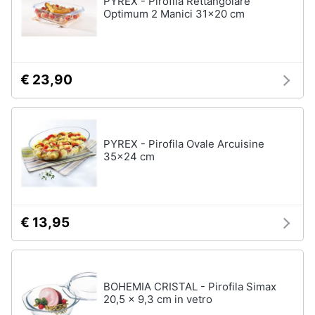
PYREX - Pirofila Rettangolare
Optimum 2 Manici 31x20 cm
Vedi
Animali
tutti
Motori
€ 23,90
In
bagno
Libri,
cd
Portabiancheria
e
Porta
PYREX - Pirofila Ovale Arcuisine
dvd
asciugamani
35x24 cm
Asciugamani
Festività
Asciugamani
e
elettrici
ricorrenze
€ 13,95
Vedi
tutti
Promozioni
BOHEMIA CRISTAL - Pirofila Simax
Servizi
20,5 x 9,3 cm in vetro