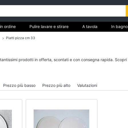
in ordine
Pulire lavare e stirare
A tavola
In bagno
Piatti pizza cm 33
Tutto in ordine
Pulire lavare e stirar
tantissimi prodotti in offerta, scontati e con consegna rapida. Scopri
Cestino
Scopa
Portabiancheria
Vaporella
Scolapiatti
Ferri da stiro
Prezzo più basso
Prezzo più alto
Valutazioni
Pattumiera differenziata
Stendibiancheria
Vedi tutti
Vedi tutti