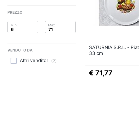
Clima
Portabiancheria
Porta asciugamani
PREZZO
Arredo
Asciugamani
Asciugamani elettrici
Brico e Giardinaggio
Vedi tutti
Salute e igiene
SATURNIA S.R.L. - Piatto Pizza
VENDUTO DA
33 cm
Beauty
Altri venditori
(
2
)
Giocattoli
€ 71,77
Prima infanzia
Fotografia
Casalinghi
Abbigliamento