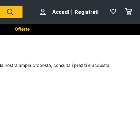
Accedi
|
Registrati
Offerte
e
A tavola
 la nostra ampia proposta, consulta i prezzi e acquista
Posate
Coltelli
Piatti
Bicchieri
Vedi tutti