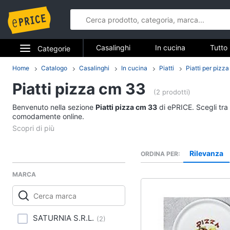
Casalinghi
In cucina
Tutto 
Categorie
Elettrodomestici
Home
Catalogo
Casalinghi
In cucina
Piatti
Piatti per pizza
Casalinghi
Piatti pizza cm 33
Informatica
(2 prodotti)
In cucina
Benvenuto nella sezione
Piatti pizza cm 33
di ePRICE. Scegli tra 
Telefonia
comodamente online.
Friggitrice ad aria
Bilancia da cucina
Tv e Home Cinema
Pentola a pressione
Rilevanza
ORDINA PER
Smart home
Montalatte elettrico
MARCA
Vedi tutti
Videogiochi
Audio e musica
In bagno
SATURNIA S.R.L.
(
2
)