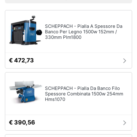
Prezzo più basso
Prezzo più alto
Valutazioni
Smart
home
SCHEPPACH - Pialla A Spessore Da
Videogiochi
Banco Per Legno 1500w 152mm /
330mm Plm1800
Audio
e
musica
€ 472,73
Clima
SCHEPPACH - Pialla Da Banco Filo
Arredo
Spessore Combinata 1500w 254mm
Hms1070
Brico
e
Giardinaggio
€ 390,56
Salute