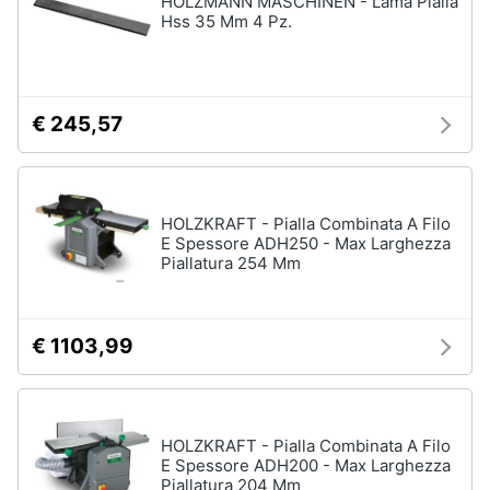
HOLZMANN MASCHINEN - Lama Pialla
Hss 35 Mm 4 Pz.
Animali
Motori
€ 245,57
Libri,
cd
e
HOLZKRAFT - Pialla Combinata A Filo
dvd
E Spessore ADH250 - Max Larghezza
Piallatura 254 Mm
Festività
e
ricorrenze
€ 1103,99
Promozioni
HOLZKRAFT - Pialla Combinata A Filo
Servizi
E Spessore ADH200 - Max Larghezza
Piallatura 204 Mm