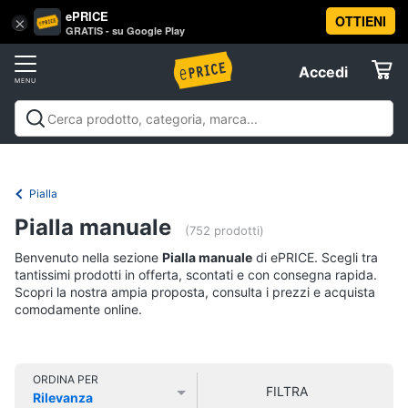
ePRICE
OTTIENI
Vai
×
Accedi
GRATIS - su Google Play
al
Registrati
menu
Accedi
Offerte
Offerte
Elettrodomestici
Pialla
Informatica
Pialla manuale
(752 prodotti)
Benvenuto nella sezione
Pialla manuale
di ePRICE. Scegli tra
Telefonia
tantissimi prodotti in offerta, scontati e con consegna rapida.
Scopri la nostra ampia proposta, consulta i prezzi e acquista
comodamente online.
Tv
e
Home
Cinema
ORDINA PER
FILTRA
Rilevanza