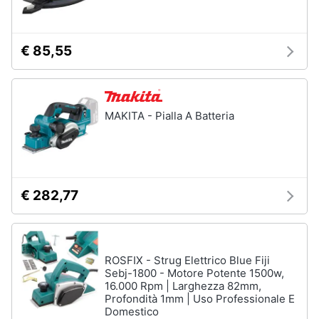
Assistenza
Materiale
clienti
elettrico
€ 85,55
Batteria
Esci
Pannello
solare
Interruttori
MAKITA - Pialla A Batteria
Adattatore
Vedi
tutti
€ 282,77
Coltivazione
e
Semina
ROSFIX - Strug Elettrico Blue Fiji
Sebj-1800 - Motore Potente 1500w,
Irrigazione
16.000 Rpm | Larghezza 82mm,
Carriola
Profondità 1mm | Uso Professionale E
Domestico
Zappa