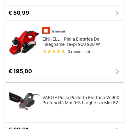
Nebulizzatore
€ 50,99
Vedi
tutti
EINHELL - Pialla Elettrica Da
Falegname Te-pl 900 900 W
Sicurezza
e
3 recensioni
automazione
casa
Telecamere
€ 195,00
Termostato
Telecamere
videosorveglianza
VARO - Pialla Pialletto Elettrico W 900
Cronotermostato
Profondità Mm 0-3 Larghezza Mm 82
Vedi
tutti