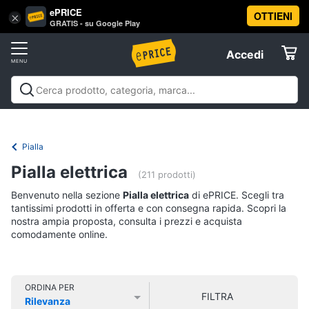
ePRICE
OTTIENI
Vai
×
Accedi
GRATIS - su Google Play
al
Registrati
menu
Accedi
Brico
Offerte
e
Giardinaggio
Brico e Giardinaggio
Utensili elettrici e
Elettrodomestici
manuali
Insetticidi e trappole
Macchinari e utensili da
Utensili
giardinaggio
Falegnameria
Imbiancare e
Pialla
elettrici
dipingere
Materiale elettrico
Coltivazione e
Informatica
e
Pialla elettrica
Semina
Sicurezza e automazione casa
Offerte
manuali
(211 prodotti)
Trapani
Benvenuto nella sezione
Pialla elettrica
di ePRICE. Scegli tra
Telefonia
tantissimi prodotti in offerta e con consegna rapida. Scopri la
Livella
nostra ampia proposta, consulta i prezzi e acquista
comodamente online.
Generatore
Tv
di
e
corrente
Home
Sega
Cinema
ORDINA PER
circolare
FILTRA
Rilevanza