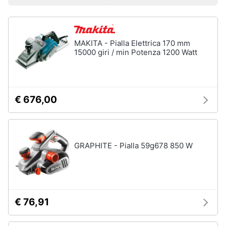
Prezzo più basso
Prezzo più alto
Valutazioni
Vedi
Smart
tutti
home
MAKITA - Pialla Elettrica 170 mm
Videogiochi
15000 giri / min Potenza 1200 Watt
Insetticidi
e
Audio
trappole
e
Zanzariere
musica
€ 676,00
Zanzariere
magnetiche
Clima
Zanzariere
a
rullo
GRAPHITE - Pialla 59g678 850 W
Arredo
Trappola
per
Brico
topi
e
Vedi
Giardinaggio
€ 76,91
tutti
Salute