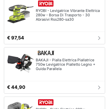
e
igiene
Macchinari
RYOBI - Levigatrice Vibrante Elettrica
e
280w - Borsa Di Trasporto - 30
utensili
Abrasivi Rss280-sa30
Beauty
da
giardinaggio
Decespugliatore
Giocattoli
€ 97,54
Motosega
Tosaerba
Prima
infanzia
Irrigazione
BAKAJI - Pialla Elettrica Piallatrice
Vedi
750w Levigatrice Pialletto Legno +
Fotografia
tutti
Guida Parallela
Casalinghi
€ 44,90
Falegnameria
Abbigliamento
Spaccalegna
Seghetto
Sport
alternativo