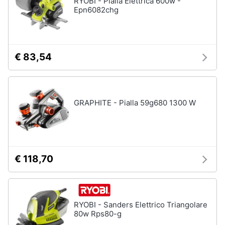
RYOBI - Pialla Elettrica 600w -
Epn6082chg
Fresa
Animali
Vetreria
Vedi
Motori
tutti
€ 83,54
Libri,
cd
Imbiancare
e
GRAPHITE - Pialla 59g680 1300 W
e
dvd
dipingere
Pittura
Festività
Vernice
e
ricorrenze
Stucco
€ 118,70
Sverniciatore
Promozioni
Vedi
tutti
RYOBI - Sanders Elettrico Triangolare
Servizi
80w Rps80-g